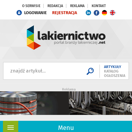
O SERWISIE
REDAKCJA
REKLAMA
KONTAKT
LOGOWANIE
REJESTRACJA
ARTYKUŁY
KATALOG
OGŁOSZENIA
Reklama
Menu
Rozwiń