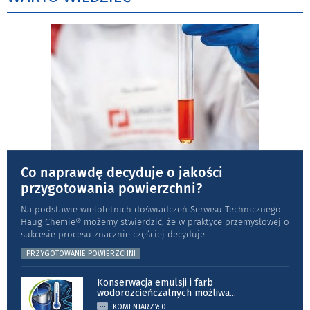
Co naprawdę decyduje o jakości
przygotowania powierzchni?
Na podstawie wieloletnich doświadczeń Serwisu Technicznego
Haug Chemie® możemy stwierdzić, że w praktyce przemysłowej o
sukcesie procesu znacznie częściej decyduje
...
PRZYGOTOWANIE POWIERZCHNI
Konserwacja emulsji i farb
wodorozcieńczalnych możliwa
...
KOMENTARZY: 0