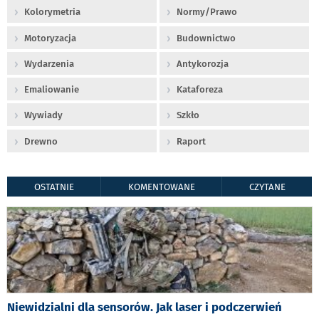
Kolorymetria
Normy/Prawo
Motoryzacja
Budownictwo
Wydarzenia
Antykorozja
Emaliowanie
Kataforeza
Wywiady
Szkło
Drewno
Raport
OSTATNIE
KOMENTOWANE
CZYTANE
Niewidzialni dla sensorów. Jak laser i podczerwień