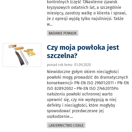
kontrolnych (część 1)Nasilenie zjawisk
kryzysowych ostatnich lat, a szczególnie
miesięcy, zaostrzy walkę o klienta i sprawi,
że z opresji wyjdą tylko najsilniejsi. Także
w
...
BADANIE POWŁOK
Czy moja powłoka jest
szczelna?
ponad rok temu 01.09.2020
Niewidoczne gołym okiem nieciągłości
powłoki mogą prowadzić do dramatycznych
konsekwencji• PN-EN ISO 29601:2011 • PN-EN
ISO 8289:2002 • PN-EN ISO 2746:2015Po
nałożeniu powłoki ochronnej warto
upewnić się, czy nie występują w niej
defekty i nieciągłości, które mogłyby
spowodować przedwczesne jej
uszkodzenie.
...
LAKIERNICTWO CIEKŁE