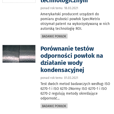
technologicznym
ponad rok temu 18.03.2021
Amerykański producent urządzeń do
pomiaru grubości powłok SpecMetrix
otrzymał patent na wykorzystywaną w nich
autorską technologię ROI.
BADANIE POWŁOK
Porównanie testów
odporności powłok na
działanie wody
kondensacyjnej
ponad rok temu 01.03.2021
Test dwóch metod badawczych według: ISO
6270-1 i ISO 6270-2Normy ISO 6270-1 i ISO
6270-2 regulują metody określające
odporność
...
BADANIE POWŁOK