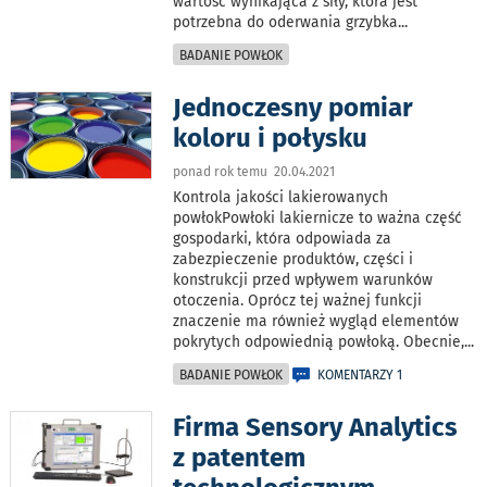
wartość wynikająca z siły, która jest
potrzebna do oderwania grzybka
...
BADANIE POWŁOK
Jednoczesny pomiar
koloru i połysku
ponad rok temu 20.04.2021
Kontrola jakości lakierowanych
powłokPowłoki lakiernicze to ważna część
gospodarki, która odpowiada za
zabezpieczenie produktów, części i
konstrukcji przed wpływem warunków
otoczenia. Oprócz tej ważnej funkcji
znaczenie ma również wygląd elementów
pokrytych odpowiednią powłoką. Obecnie,
...
BADANIE POWŁOK
KOMENTARZY 1
Firma Sensory Analytics
z patentem