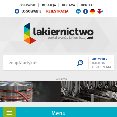
O SERWISIE
REDAKCJA
REKLAMA
KONTAKT
LOGOWANIE
REJESTRACJA
ARTYKUŁY
KATALOG
OGŁOSZENIA
Reklama
Menu
Rozwiń