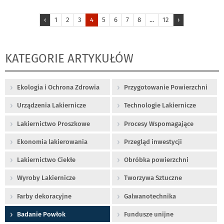
‹
1
2
3
4
5
6
7
8
...
12
›
KATEGORIE ARTYKUŁÓW
Ekologia i Ochrona Zdrowia
Przygotowanie Powierzchni
Urządzenia Lakiernicze
Technologie Lakiernicze
Lakiernictwo Proszkowe
Procesy Wspomagające
Ekonomia lakierowania
Przegląd inwestycji
Lakiernictwo Ciekłe
Obróbka powierzchni
Wyroby Lakiernicze
Tworzywa Sztuczne
Farby dekoracyjne
Galwanotechnika
Badanie Powłok
Fundusze unijne