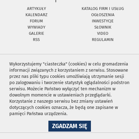
ARTYKUŁY
KATALOG FIRM I USŁUG
KALENDARZ
OGŁOSZENIA
FORUM
INWESTYCJE
WYWIADY
SŁOWNIK
GALERIE
VIDEO
RSS
REGULAMIN
Wykorzystujemy "ciasteczka" (cookies) w celu gromadzenia
informacji związanych z korzystaniem z serwisu. Stosowane
przez nas pliki typu cookies umożliwiają utrzymanie sesji
po zalogowaniu i tworzenie statystyk oglądalności podstron
serwisu. Możecie Państwo wyłączyć ten mechanizm w
dowolnym momencie w ustawieniach przeglądarki.
Korzystanie z naszego serwisu bez zmiany ustawień
dotyczących cookies oznacza, że będą one zapisane w
pamięci Państwa urządzenia.
NA
ZGADZAM SIĘ
WYKORZYSTANIE
PLIKÓW