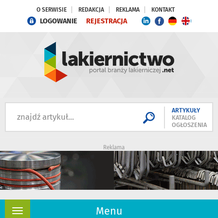
O SERWISIE
REDAKCJA
REKLAMA
KONTAKT
LOGOWANIE
REJESTRACJA
ARTYKUŁY
KATALOG
OGŁOSZENIA
Reklama
Menu
Rozwiń