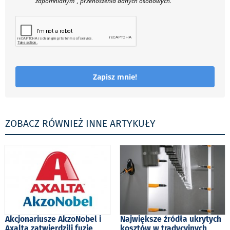
zapomnianym", przenoszenia danych osobowych.
Zapisz mnie!
ZOBACZ RÓWNIEŻ INNE ARTYKUŁY
Akcjonariusze AkzoNobel i
Największe źródła ukrytych
Axalta zatwierdzili fuzję
kosztów w tradycyjnych