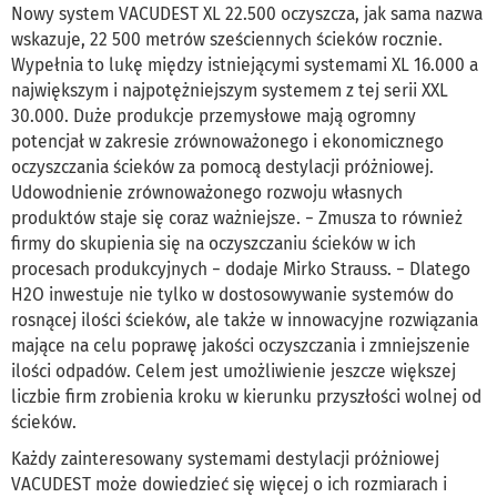
Nowy system VACUDEST XL 22.500 oczyszcza, jak sama nazwa
wskazuje, 22 500 metrów sześciennych ścieków rocznie.
Wypełnia to lukę między istniejącymi systemami XL 16.000 a
największym i najpotężniejszym systemem z tej serii XXL
30.000. Duże produkcje przemysłowe mają ogromny
potencjał w zakresie zrównoważonego i ekonomicznego
oczyszczania ścieków za pomocą destylacji próżniowej.
Udowodnienie zrównoważonego rozwoju własnych
produktów staje się coraz ważniejsze. − Zmusza to również
firmy do skupienia się na oczyszczaniu ścieków w ich
procesach produkcyjnych − dodaje Mirko Strauss. − Dlatego
H2O inwestuje nie tylko w dostosowywanie systemów do
rosnącej ilości ścieków, ale także w innowacyjne rozwiązania
mające na celu poprawę jakości oczyszczania i zmniejszenie
ilości odpadów. Celem jest umożliwienie jeszcze większej
liczbie firm zrobienia kroku w kierunku przyszłości wolnej od
ścieków.
Każdy zainteresowany systemami destylacji próżniowej
VACUDEST może dowiedzieć się więcej o ich rozmiarach i