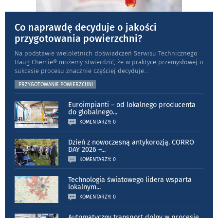
Co naprawdę decyduje o jakości
przygotowania powierzchni?
Na podstawie wieloletnich doświadczeń Serwisu Technicznego
Haug Chemie® możemy stwierdzić, że w praktyce przemysłowej o
sukcesie procesu znacznie częściej decyduje
...
PRZYGOTOWANIE POWIERZCHNI
Euroimpianti – od lokalnego producenta
do globalnego
...
KOMENTARZY: 0
Dzień z nowoczesną antykorozją. CORRO
DAY 2026 –
...
KOMENTARZY: 0
Technologia światowego lidera wsparta
lokalnym
...
KOMENTARZY: 0
Automatyczny transport dolny w procesie