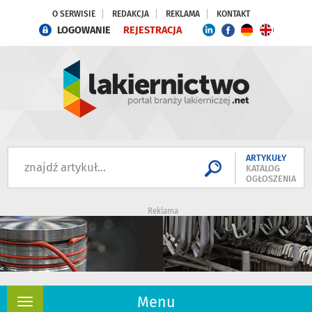
O SERWISIE
REDAKCJA
REKLAMA
KONTAKT
LOGOWANIE
REJESTRACJA
ARTYKUŁY
KATALOG
OGŁOSZENIA
Reklama
Menu
Rozwiń