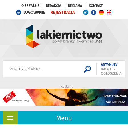
O SERWISIE
REDAKCJA
REKLAMA
KONTAKT
LOGOWANIE
REJESTRACJA
ARTYKUŁY
KATALOG
OGŁOSZENIA
Reklama
Menu
Rozwiń
nawigację