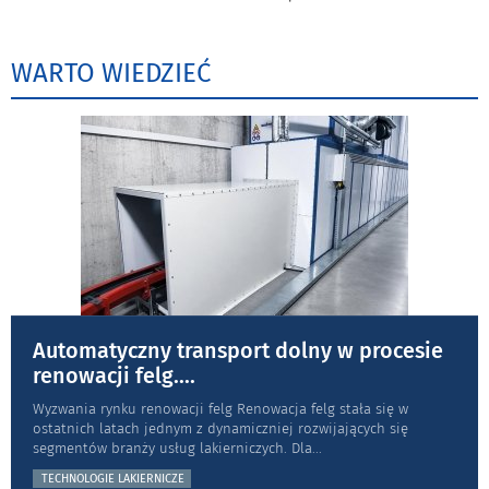
WARTO WIEDZIEĆ
Automatyczny transport dolny w procesie
renowacji felg.
...
Wyzwania rynku renowacji felg Renowacja felg stała się w
ostatnich latach jednym z dynamiczniej rozwijających się
segmentów branży usług lakierniczych. Dla
...
TECHNOLOGIE LAKIERNICZE