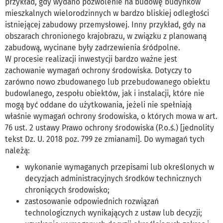
przykład, gdy wydano pozwolenie na budowę budynków
mieszkalnych wielorodzinnych w bardzo bliskiej odległości
istniejącej zabudowy przemysłowej. Inny przykład, gdy na
obszarach chronionego krajobrazu, w związku z planowaną
zabudową, wycinane były zadrzewienia śródpolne.
W procesie realizacji inwestycji bardzo ważne jest
zachowanie wymagań ochrony środowiska. Dotyczy to
zarówno nowo zbudowanego lub przebudowanego obiektu
budowlanego, zespołu obiektów, jak i instalacji, które nie
mogą być oddane do użytkowania, jeżeli nie spełniają
właśnie wymagań ochrony środowiska, o których mowa w art.
76 ust. 2 ustawy Prawo ochrony środowiska (P.o.ś.) [jednolity
tekst Dz. U. 2018 poz. 799 ze zmianami]. Do wymagań tych
należą:
wykonanie wymaganych przepisami lub określonych w
decyzjach administracyjnych środków technicznych
chroniących środowisko;
zastosowanie odpowiednich rozwiązań
technologicznych wynikających z ustaw lub decyzji;