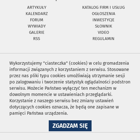
ARTYKUŁY
KATALOG FIRM I USŁUG
KALENDARZ
OGŁOSZENIA
FORUM
INWESTYCJE
WYWIADY
SŁOWNIK
GALERIE
VIDEO
RSS
REGULAMIN
Wykorzystujemy "ciasteczka" (cookies) w celu gromadzenia
informacji związanych z korzystaniem z serwisu. Stosowane
przez nas pliki typu cookies umożliwiają utrzymanie sesji
po zalogowaniu i tworzenie statystyk oglądalności podstron
serwisu. Możecie Państwo wyłączyć ten mechanizm w
dowolnym momencie w ustawieniach przeglądarki.
Korzystanie z naszego serwisu bez zmiany ustawień
dotyczących cookies oznacza, że będą one zapisane w
pamięci Państwa urządzenia.
NA
ZGADZAM SIĘ
WYKORZYSTANIE
PLIKÓW