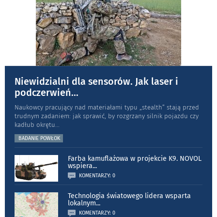
Niewidzialni dla sensorów. Jak laser i
podczerwień
...
Naukowcy pracujący nad materiałami typu „stea­lth” stają przed
trudnym zadaniem: jak sprawić, by rozgrzany silnik pojazdu czy
kadłub okrętu
...
BADANIE POWŁOK
Farba kamuflażowa w projekcie K9. NOVOL
wspiera
...
KOMENTARZY: 0
Technologia światowego lidera wsparta
lokalnym
...
KOMENTARZY: 0