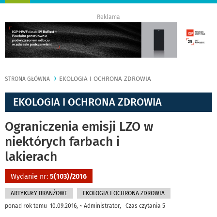
nawigację
Reklama
EKOLOGIA I OCHRONA ZDROWIA
STRONA GŁÓWNA
EKOLOGIA I OCHRONA ZDROWIA
Ograniczenia emisji LZO w
niektórych farbach i
lakierach
Wydanie nr:
5(103)/2016
ARTYKUŁY BRANŻOWE
EKOLOGIA I OCHRONA ZDROWIA
ponad rok temu 10.09.2016, ~ Administrator, Czas czytania 5