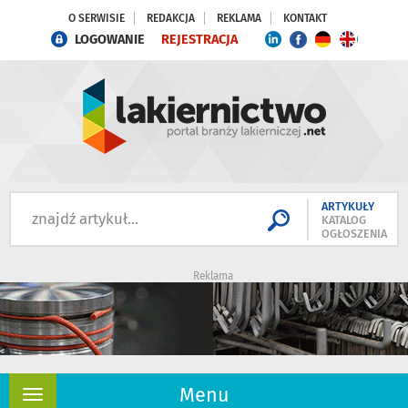
O SERWISIE
REDAKCJA
REKLAMA
KONTAKT
LOGOWANIE
REJESTRACJA
ARTYKUŁY
KATALOG
OGŁOSZENIA
Reklama
Menu
Rozwiń