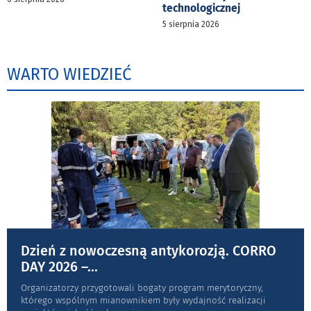
technologicznej
5 sierpnia 2026
WARTO WIEDZIEĆ
Dzień z nowoczesną antykorozją. CORRO
DAY 2026 –
...
Organizatorzy przygotowali bogaty program merytoryczny,
którego wspólnym mianownikiem były wydajność realizacji