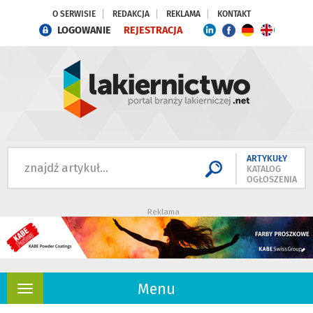
O SERWISIE
REDAKCJA
REKLAMA
KONTAKT
LOGOWANIE
REJESTRACJA
ARTYKUŁY
KATALOG
OGŁOSZENIA
Reklama
Menu
Rozwiń
nawigację