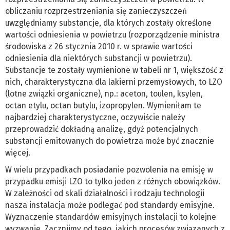
obliczaniu rozprzestrzeniania się zanieczyszczeń
uwzględniamy substancje, dla których zostały określone
wartości odniesienia w powietrzu (rozporządzenie ministra
środowiska z 26 stycznia 2010 r. w sprawie wartości
odniesienia dla niektórych substancji w powietrzu).
Substancje te zostały wymienione w tabeli nr 1, większość z
nich, charakterystyczna dla lakierni przemysłowych, to LZO
(lotne związki organiczne), np.: aceton, toulen, ksylen,
octan etylu, octan butylu, izopropylen. Wymieniłam te
najbardziej charakterystyczne, oczywiście należy
przeprowadzić dokładną analizę, gdyż potencjalnych
substancji emitowanych do powietrza może być znacznie
więcej.
W wielu przypadkach posiadanie pozwolenia na emisję w
przypadku emisji LZO to tylko jeden z różnych obowiązków.
W zależności od skali działalności i rodzaju technologii
nasza instalacja może podlegać pod standardy emisyjne.
Wyznaczenie standardów emisyjnych instalacji to kolejne
wyzwanie. Zacznijmy od tego, jakich procesów związanych z