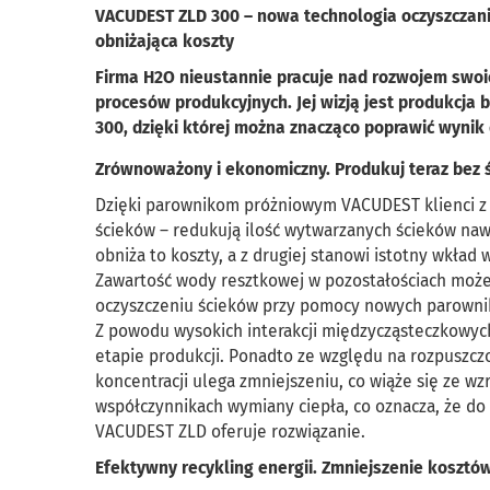
VACUDEST ZLD 300 – nowa technologia oczyszczani
obniżająca koszty
Firma H2O nieustannie pracuje nad rozwojem swo
procesów produkcyjnych. Jej wizją jest produkcja 
300, dzięki której można znacząco poprawić wynik 
Zrównoważony i ekonomiczny. Produkuj teraz bez 
Dzięki parownikom próżniowym VACUDEST klienci z p
ścieków – redukują ilość wytwarzanych ścieków nawet
obniża to koszty, a z drugiej stanowi istotny wkł
Zawartość wody resztkowej w pozostałościach może 
oczyszczeniu ścieków przy pomocy nowych parownik
Z powodu wysokich interakcji międzycząsteczkowych 
etapie produkcji. Ponadto ze względu na rozpuszcz
koncentracji ulega zmniejszeniu, co wiąże się ze w
współczynnikach wymiany ciepła, co oznacza, że do
VACUDEST ZLD oferuje rozwiązanie.
Efektywny recykling energii. Zmniejszenie kosztó