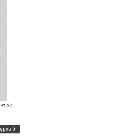
 wody.
tępna