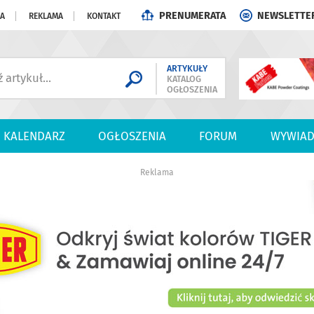
PRENUMERATA
NEWSLETTE
JA
REKLAMA
KONTAKT
ARTYKUŁY
KATALOG
OGŁOSZENIA
KALENDARZ
OGŁOSZENIA
FORUM
WYWIAD
Reklama