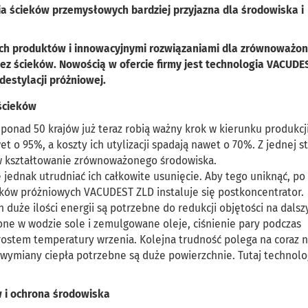
a ścieków przemysłowych bardziej przyjazna dla środowiska i
ich produktów i innowacyjnymi rozwiązaniami dla zrównoważo
bez ścieków. Nowością w ofercie firmy jest technologia VACUDE
destylacji próżniowej.
ścieków
onad 50 krajów już teraz robią ważny krok w kierunku produkcj
 o 95%, a koszty ich utylizacji spadają nawet o 70%. Z jednej s
ad w kształtowanie zrównoważonego środowiska.
jednak utrudniać ich całkowite usunięcie. Aby tego uniknąć, po
ów próżniowych VACUDEST ZLD instaluje się postkoncentrator.
duże ilości energii są potrzebne do redukcji objętości na dals
one w wodzie sole i zemulgowane oleje, ciśnienie pary podczas
zrostem temperatury wrzenia. Kolejna trudność polega na coraz n
 wymiany ciepła potrzebne są duże powierzchnie. Tutaj technolo
w i ochrona środowiska