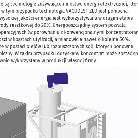
e są technologie zużywające mnóstwo energii elektrycznej, kt
 w tym przypadku technologia VACUDEST ZLD jest pomocna.
ysokiej jakości energia jest wykorzystywana w drugim etapie
 wody resztkowej do 20%. Energooszczędny system pozwala
peracyjnych (w porównaniu z konwencjonalnymi koncentratoram
ci w kosztach utylizacji, a mianowicie nawet o kolejne 50%.
ce w postaci olejów lub rozpuszczonych soli, których ponowne
iczny. W takim przypadku odzyskany koncentrat może zostać sp
wnie wykorzystany w produkcji własnej firmy.