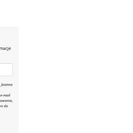
rmacje
, Joanna
 e-mail
towania,
wo do