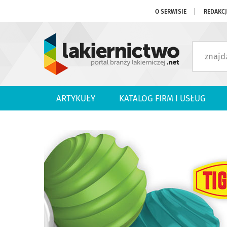
O SERWISIE
REDAKC
ARTYKUŁY
KATALOG FIRM I USŁUG