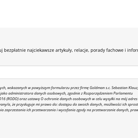
j bezpłatnie najciekawsze artykuły, relacje, porady fachowe i info
h, wskazanych w powyższym formularzu przez firmę Goldman s.c. Sebastian Klauz
 86 jako administratora danych osobowych, zgodnie z Rozporządzeniem Parlamentu
 2016 (RODO) oraz ustawą O ochronie danych osobowych w celu wysyłki na mój adres
y/a, że przysługuje mi prawo do: dostępu do swoich danych, możliwości ich spros
nia zaprzestania ich przetwarzania i wycofania zgody na przetwarzanie danych, pra