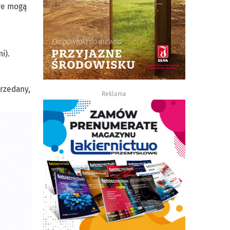
óre mogą
i).
rzedany,
Reklama