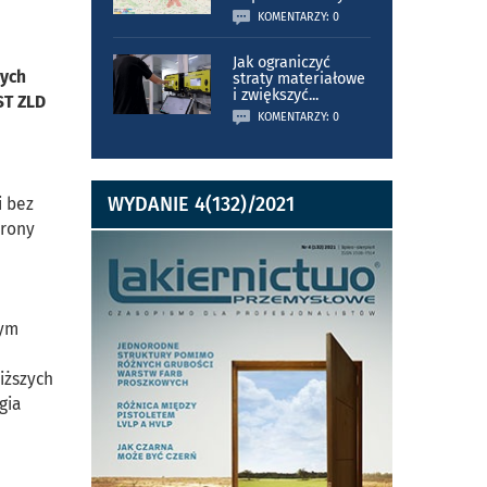
KOMENTARZY: 0
Jak ograniczyć
nych
straty materiałowe
i zwiększyć
...
ST ZLD
KOMENTARZY: 0
WYDANIE 4(132)/2021
i bez
trony
zym
iższych
gia