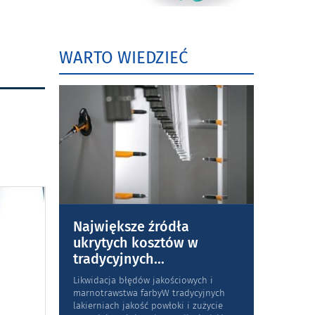
WARTO WIEDZIEĆ
Największe źródła
ukrytych kosztów w
tradycyjnych
...
Likwidacja błędów jakościowych i
marnotrawstwa farbyW tradycyjnych
lakierniach jakość powłoki i zużycie