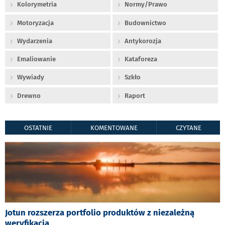
Kolorymetria
Normy/Prawo
Motoryzacja
Budownictwo
Wydarzenia
Antykorozja
Emaliowanie
Kataforeza
Wywiady
Szkło
Drewno
Raport
OSTATNIE
KOMENTOWANE
CZYTANE
Jotun rozszerza portfolio produktów z niezależną
weryfikacją