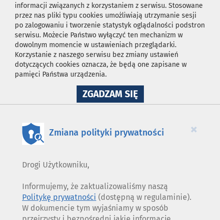
informacji związanych z korzystaniem z serwisu. Stosowane
przez nas pliki typu cookies umożliwiają utrzymanie sesji
po zalogowaniu i tworzenie statystyk oglądalności podstron
serwisu. Możecie Państwo wyłączyć ten mechanizm w
dowolnym momencie w ustawieniach przeglądarki.
Korzystanie z naszego serwisu bez zmiany ustawień
dotyczących cookies oznacza, że będą one zapisane w
pamięci Państwa urządzenia.
NA
ZGADZAM SIĘ
WYKORZYSTANIE
PLIKÓW
COOKIES
×
Zmiana polityki prywatności
Drogi Użytkowniku,
Informujemy, że zaktualizowaliśmy naszą
Politykę prywatności
(dostępną w regulaminie).
W dokumencie tym wyjaśniamy w sposób
przejrzysty i bezpośredni jakie informacje