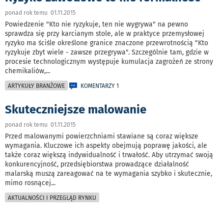
ponad rok temu 01.11.2015
Powiedzenie "Kto nie ryzykuje, ten nie wygrywa" na pewno
sprawdza się przy karcianym stole, ale w praktyce przemysłowej
ryzyko ma ściśle określone granice znaczone przewrotnością "Kto
ryzykuje zbyt wiele - zawsze przegrywa". Szczególnie tam, gdzie w
procesie technologicznym występuje kumulacja zagrożeń ze strony
chemikaliów,
...
ARTYKUŁY BRANŻOWE
KOMENTARZY 1
Skuteczniejsze malowanie
ponad rok temu 01.11.2015
Przed malowanymi powierzchniami stawiane są coraz większe
wymagania. Kluczowe ich aspekty obejmują poprawę jakości, ale
także coraz większą indywidualność i trwałość. Aby utrzymać swoją
konkurencyjność, przedsiębiorstwa prowadzące działalność
malarską muszą zareagować na te wymagania szybko i skutecznie,
mimo rosnącej
...
AKTUALNOŚCI I PRZEGLĄD RYNKU