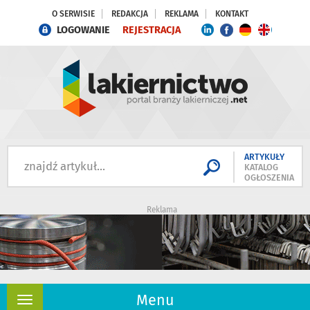
O SERWISIE
REDAKCJA
REKLAMA
KONTAKT
LOGOWANIE
REJESTRACJA
ARTYKUŁY
KATALOG
OGŁOSZENIA
Reklama
Menu
Rozwiń