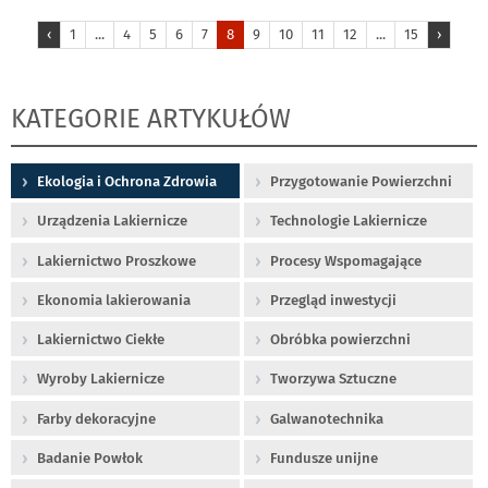
‹
1
...
4
5
6
7
8
9
10
11
12
...
15
›
KATEGORIE ARTYKUŁÓW
Ekologia i Ochrona Zdrowia
Przygotowanie Powierzchni
Urządzenia Lakiernicze
Technologie Lakiernicze
Lakiernictwo Proszkowe
Procesy Wspomagające
Ekonomia lakierowania
Przegląd inwestycji
Lakiernictwo Ciekłe
Obróbka powierzchni
Wyroby Lakiernicze
Tworzywa Sztuczne
Farby dekoracyjne
Galwanotechnika
Badanie Powłok
Fundusze unijne