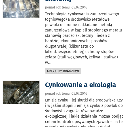
ponad rok temu 05.07.2016
Technologia cynkowania zanurzeniowego
(ogniowego) a środowisko Metalowe
powłoki ochronne nakładane metodą
zanurzeniową w kąpieli stopionego metalu
stanowią bardzo skuteczny i jeden z
bardziej ekonomicznych sposobów
długotrwałej (kilkunastu do
kilkudziesięcioletniej) ochrony stopów
żelaza (stali węglowych, żeliwa i staliwa)
w
...
ARTYKUŁY BRANŻOWE
Cynkowanie a ekologia
ponad rok temu 05.07.2016
Emisja cynku i jej skutki dla środowiska Czy
i w jakim stopniu emisja cynku z powłok do
środowiska zagraża równowadze
ekologicznej i jakie działania można podjąć
celem kontroli opisywanych zjawisk – na te