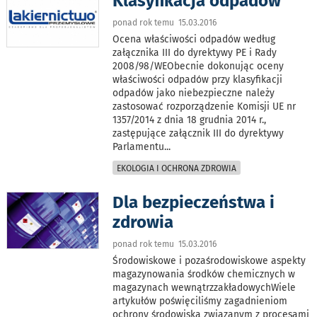
Klasyfikacja odpadów
ponad rok temu 15.03.2016
Ocena właściwości odpadów według
załącznika III do dyrektywy PE i Rady
2008/98/WEObecnie dokonując oceny
właściwości odpadów przy klasyfikacji
odpadów jako niebezpieczne należy
zastosować rozporządzenie Komisji UE nr
1357/2014 z dnia 18 grudnia 2014 r.,
zastępujące załącznik III do dyrektywy
Parlamentu
...
EKOLOGIA I OCHRONA ZDROWIA
Dla bezpieczeństwa i
zdrowia
ponad rok temu 15.03.2016
Środowiskowe i pozaśrodowiskowe aspekty
magazynowania środków chemicznych w
magazynach wewnątrzzakładowychWiele
artykułów poświęciliśmy zagadnieniom
ochrony środowiska związanym z procesami