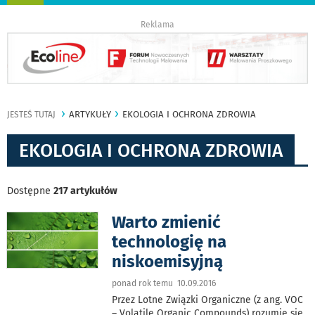
nawigację
Reklama
ARTYKUŁY
EKOLOGIA I OCHRONA ZDROWIA
JESTEŚ TUTAJ
EKOLOGIA I OCHRONA ZDROWIA
Dostępne
217 artykułów
Warto zmienić
technologię na
niskoemisyjną
ponad rok temu 10.09.2016
Przez Lotne Związki Organiczne (z ang. VOC
– Volatile Organic Compounds) rozumie się,