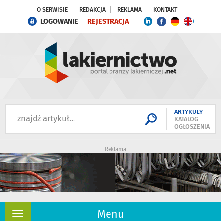
O SERWISIE
REDAKCJA
REKLAMA
KONTAKT
LOGOWANIE
REJESTRACJA
ARTYKUŁY
KATALOG
OGŁOSZENIA
Reklama
Menu
Rozwiń