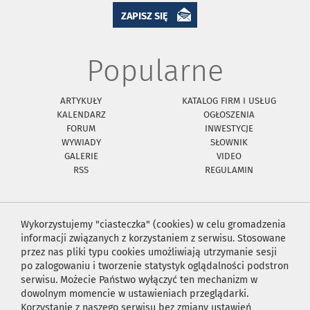
ZAPISZ SIĘ
Popularne
ARTYKUŁY
KATALOG FIRM I USŁUG
KALENDARZ
OGŁOSZENIA
FORUM
INWESTYCJE
WYWIADY
SŁOWNIK
GALERIE
VIDEO
RSS
REGULAMIN
Wykorzystujemy "ciasteczka" (cookies) w celu gromadzenia
informacji związanych z korzystaniem z serwisu. Stosowane
przez nas pliki typu cookies umożliwiają utrzymanie sesji
po zalogowaniu i tworzenie statystyk oglądalności podstron
serwisu. Możecie Państwo wyłączyć ten mechanizm w
dowolnym momencie w ustawieniach przeglądarki.
Korzystanie z naszego serwisu bez zmiany ustawień