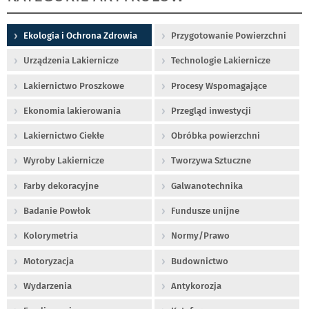
Ekologia i Ochrona Zdrowia
Przygotowanie Powierzchni
Urządzenia Lakiernicze
Technologie Lakiernicze
Lakiernictwo Proszkowe
Procesy Wspomagające
Ekonomia lakierowania
Przegląd inwestycji
Lakiernictwo Ciekłe
Obróbka powierzchni
Wyroby Lakiernicze
Tworzywa Sztuczne
Farby dekoracyjne
Galwanotechnika
Badanie Powłok
Fundusze unijne
Kolorymetria
Normy/Prawo
Motoryzacja
Budownictwo
Wydarzenia
Antykorozja