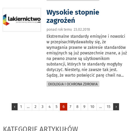
Wysokie stopnie
zagrożeń
ponad rok temu 23.02.2018
Ekstremalne standardy emisyjne i nowości
w przepisachWydawałoby się, że
wymagania prawne w zakresie standardów
emisyjnych są już powszechnie znane, a już
na pewno znane są użytkownikom
substancji, których te standardy mogłyby
dotyczyć. Niestety, nie zawsze tak jest.
Sądzę, że warto poświęcić parę chwil na
...
EKOLOGIA I OCHRONA ZDROWIA
‹
1
...
2
3
4
5
6
7
8
9
10
...
15
›
KATEGORIE ARTYKUŁÓW