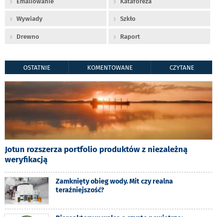
Emaliowanie
Kataforeza
Wywiady
Szkło
Drewno
Raport
OSTATNIE
KOMENTOWANE
CZYTANE
Jotun rozszerza portfolio produktów z niezależną
weryfikacją
Zamknięty obieg wody. Mit czy realna
teraźniejszość?