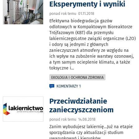
Eksperymenty i wyniki
ponad rok temu 01.11.2018
Efektywna biodegradacja gazów
odlotowych w Kompaktowym Bioreaktorze
Trójfazowym (KBT) dla przemysłu
lakierniczegoLotne związki organiczne (LZO)
i odory są jednymi z głównych
zanieczyszczeń atmosfery ze względu na
ich wpływ na zubożenie warstwy ozonowej,
a tym samym ocieplenie klimatu, a także
toksyczne i
...
EKOLOGIA I OCHRONA ZDROWIA
KOMENTARZY 1
Przeciwdziałanie
zanieczyszczeniom
ponad rok temu 14.08.2018
Zanim wybudujesz lakiernię…Już na etapie
sporządzania czy aktualizacji studium
uwarunkowań i kierunków