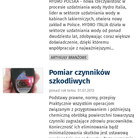
HYDRO POLSKA - nowa rzeczywistość w
procesie uzdatniania wody Hydro Italia,
lider w sektorze uzdatniania wody w
kabinach lakierniczych, otwiera nowy
zakład w Polsce. HYDRO ITALIA działa w
sektorze uzdatniania wody od ponad
dwudziestu lat, zdobywając coraz większe
doświadczenie, dzięki któremu
współpracuje z najważniejszymi
...
ARTYKUŁY BRANŻOWE
Pomiar czynników
szkodliwych
ponad rok temu 01.07.2013
Podstawy prawne, normy, przepisy
Praktycznie wszystkim operacjom
związanym z przygotowaniem i późniejszą
chemiczną obróbką powierzchni towarzyszą
czynniki zagrażające zdrowiu pracowników.
Konieczność ich eliminowania bądź
minimalizowania skutków jest ustawową