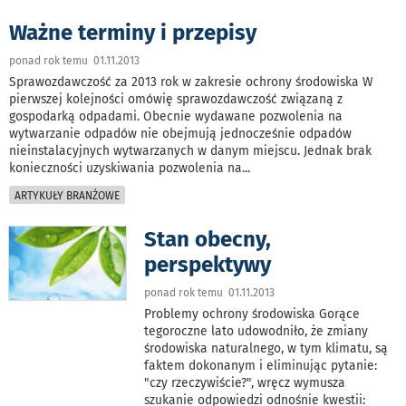
Ważne terminy i przepisy
ponad rok temu 01.11.2013
Sprawozdawczość za 2013 rok w zakresie ochrony środowiska W
pierwszej kolejności omówię sprawozdawczość związaną z
gospodarką odpadami. Obecnie wydawane pozwolenia na
wytwarzanie odpadów nie obejmują jednocześnie odpadów
nieinstalacyjnych wytwarzanych w danym miejscu. Jednak brak
konieczności uzyskiwania pozwolenia na
...
ARTYKUŁY BRANŻOWE
Stan obecny,
perspektywy
ponad rok temu 01.11.2013
Problemy ochrony środowiska Gorące
tegoroczne lato udowodniło, że zmiany
środowiska naturalnego, w tym klimatu, są
faktem dokonanym i eliminując pytanie:
"czy rzeczywiście?", wręcz wymusza
szukanie odpowiedzi odnośnie kwestii: