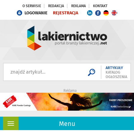
O SERWISIE
REDAKCJA
REKLAMA
KONTAKT
LOGOWANIE
REJESTRACJA
ARTYKUŁY
KATALOG
OGŁOSZENIA
Reklama
Menu
Rozwiń
nawigację