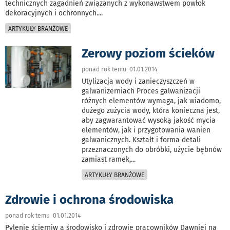
technicznych zagadnień związanych z wykonawstwem powłok
dekoracyjnych i ochronnych.
...
ARTYKUŁY BRANŻOWE
Zerowy poziom ścieków
ponad rok temu 01.01.2014
Utylizacja wody i zanieczyszczeń w
galwanizerniach Proces galwanizacji
różnych elementów wymaga, jak wiadomo,
dużego zużycia wody, która konieczna jest,
aby zagwarantować wysoką jakość mycia
elementów, jak i przygotowania wanien
galwanicznych. Kształt i forma detali
przeznaczonych do obróbki, użycie bębnów
zamiast ramek,
...
ARTYKUŁY BRANŻOWE
Zdrowie i ochrona środowiska
ponad rok temu 01.01.2014
Pylenie ścierniw a środowisko i zdrowie pracowników Dawniej na