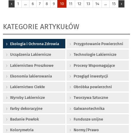
‹
1
...
6
7
8
9
10
11
12
13
14
...
15
›
KATEGORIE ARTYKUŁÓW
Ekologia i Ochrona Zdrowia
Przygotowanie Powierzchni
Urządzenia Lakiernicze
Technologie Lakiernicze
Lakiernictwo Proszkowe
Procesy Wspomagające
Ekonomia lakierowania
Przegląd inwestycji
Lakiernictwo Ciekłe
Obróbka powierzchni
Wyroby Lakiernicze
Tworzywa Sztuczne
Farby dekoracyjne
Galwanotechnika
Badanie Powłok
Fundusze unijne
Kolorymetria
Normy/Prawo