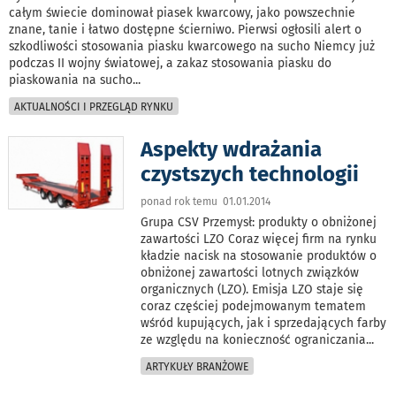
całym świecie dominował piasek kwarcowy, jako powszechnie
znane, tanie i łatwo dostępne ścierniwo. Pierwsi ogłosili alert o
szkodliwości stosowania piasku kwarcowego na sucho Niemcy już
podczas II wojny światowej, a zakaz stosowania piasku do
piaskowania na sucho
...
AKTUALNOŚCI I PRZEGLĄD RYNKU
Aspekty wdrażania
czystszych technologii
ponad rok temu 01.01.2014
Grupa CSV Przemysł: produkty o obniżonej
zawartości LZO Coraz więcej firm na rynku
kładzie nacisk na stosowanie produktów o
obniżonej zawartości lotnych związków
organicznych (LZO). Emisja LZO staje się
coraz częściej podejmowanym tematem
wśród kupujących, jak i sprzedających farby
ze względu na konieczność ograniczania
...
ARTYKUŁY BRANŻOWE