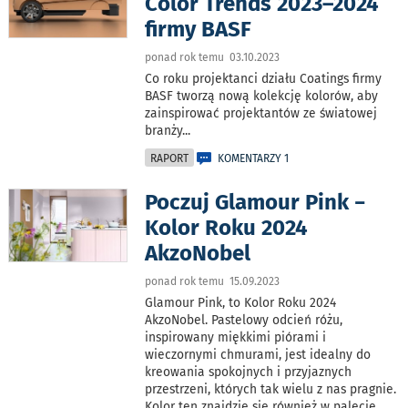
Color Trends 2023–2024
firmy BASF
ponad rok temu 03.10.2023
Co roku projektanci działu Coatings firmy
BASF tworzą nową kolekcję kolorów, aby
zainspirować projektantów ze światowej
branży
...
RAPORT
KOMENTARZY 1
Poczuj Glamour Pink −
Kolor Roku 2024
AkzoNobel
ponad rok temu 15.09.2023
Glamour Pink, to Kolor Roku 2024
AkzoNobel. Pastelowy odcień różu,
inspirowany miękkimi piórami i
wieczornymi chmurami, jest idealny do
kreowania spokojnych i przyjaznych
przestrzeni, których tak wielu z nas pragnie.
Kolor ten znajdzie się również w palecie