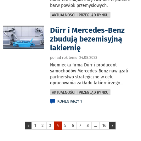
barw powłok przemysłowych.
AKTUALNOŚCI I PRZEGLĄD RYNKU
Dürr i Mercedes-Benz
zbudują bezemisyjną
lakiernię
ponad rok temu 24.08.2023
Niemiecka firma Dürr i producent
samochodów Mercedes-Benz nawiązali
partnerstwo strategiczne w celu
opracowania zakładu lakierniczego
...
AKTUALNOŚCI I PRZEGLĄD RYNKU
KOMENTARZY 1
‹
1
2
3
4
5
6
7
8
...
16
›