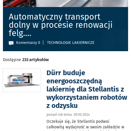
Automatyczny transport
dolny w procesie renowacji
felg.
...
Komentarzy 0
TECHNOLOGIE LAKIERNICZE
Dostępne
233 artykułów
Dürr buduje
energooszczędną
lakiernię dla Stellantis z
wykorzystaniem robotów
z odzysku
ponad rok temu 09.10.2024
Oczekuje się, że Stellantis podwoi
całkowitą wydajność w swoim zakładzie w