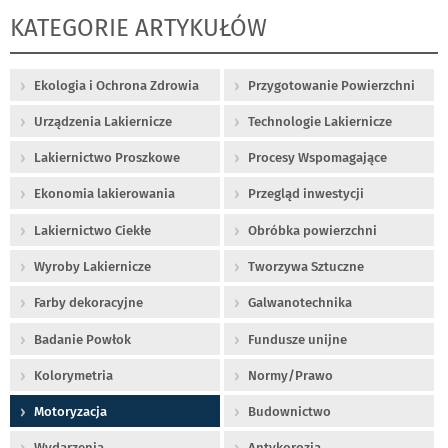
KATEGORIE ARTYKUŁÓW
Ekologia i Ochrona Zdrowia
Przygotowanie Powierzchni
Urządzenia Lakiernicze
Technologie Lakiernicze
Lakiernictwo Proszkowe
Procesy Wspomagające
Ekonomia lakierowania
Przegląd inwestycji
Lakiernictwo Ciekłe
Obróbka powierzchni
Wyroby Lakiernicze
Tworzywa Sztuczne
Farby dekoracyjne
Galwanotechnika
Badanie Powłok
Fundusze unijne
Kolorymetria
Normy/Prawo
Motoryzacja
Budownictwo
Wydarzenia
Antykorozja