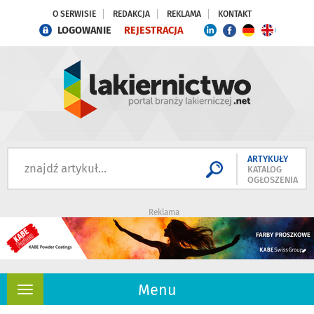
O SERWISIE
REDAKCJA
REKLAMA
KONTAKT
LOGOWANIE
REJESTRACJA
ARTYKUŁY
KATALOG
OGŁOSZENIA
Reklama
Menu
Rozwiń
nawigację