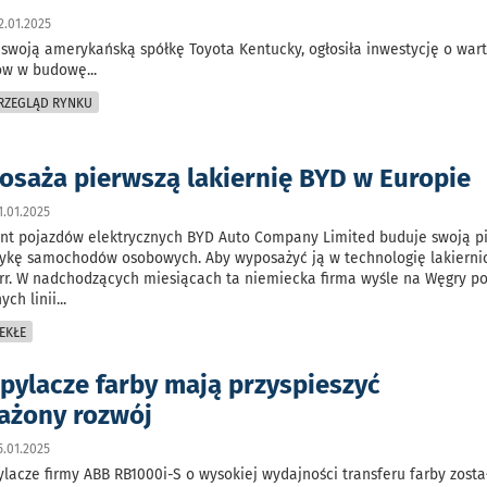
.01.2025
 swoją amerykańską spółkę Toyota Kentucky, ogłosiła inwestycję o wart
rów w budowę
...
PRZEGLĄD RYNKU
osaża pierwszą lakiernię BYD w Europie
.01.2025
ent pojazdów elektrycznych BYD Auto Company Limited buduje swoją p
rykę samochodów osobowych. Aby wyposażyć ją w technologię lakierni
ürr. W nadchodzących miesiącach ta niemiecka firma wyśle na Węgry p
ych linii
...
EKŁE
pylacze farby mają przyspieszyć
ażony rozwój
.01.2025
lacze firmy ABB RB1000i-S o wysokiej wydajności transferu farby zosta