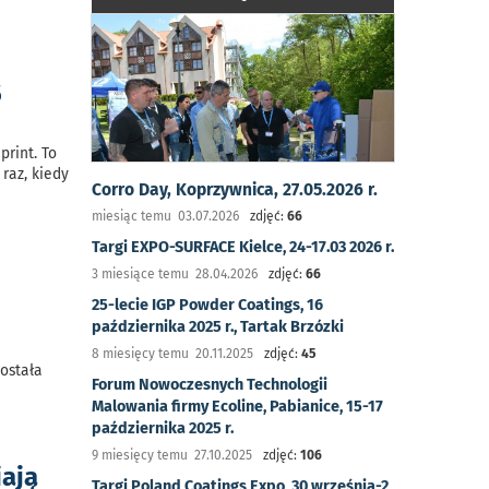
5
print. To
raz, kiedy
Corro Day, Koprzywnica, 27.05.2026 r.
miesiąc temu 03.07.2026
zdjęć:
66
Targi EXPO-SURFACE Kielce, 24-17.03 2026 r.
3 miesiące temu 28.04.2026
zdjęć:
66
25-lecie IGP Powder Coatings, 16
października 2025 r., Tartak Brzózki
8 miesięcy temu 20.11.2025
zdjęć:
45
ostała
Forum Nowoczesnych Technologii
Malowania firmy Ecoline, Pabianice, 15-17
października 2025 r.
9 miesięcy temu 27.10.2025
zdjęć:
106
iają
Targi Poland Coatings Expo, 30 września-2