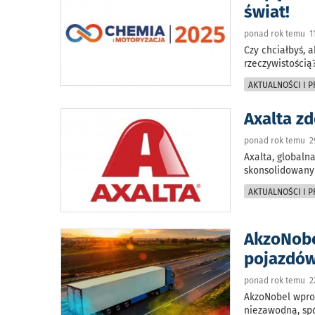
świat!
ponad rok temu 11
Czy chciałbyś, a
rzeczywistością?
AKTUALNOŚCI I 
Axalta z
ponad rok temu 29
Axalta, globaln
skonsolidowany
AKTUALNOŚCI I 
AkzoNobe
pojazdó
ponad rok temu 22
AkzoNobel wpro
niezawodną, spó