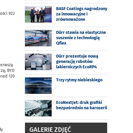
BASF Coatings nagrodzony
ości 922
za innowacyjne i
zrównoważone
Dürr stawia na elastyczne
suszenie z technologią
Qflex
Dürr prezentuje nową
generację robotów
ierwszą
lakierniczych EcoRP4
czą, BYD
onad 120
Trzy rytmy niebieskiego
EcoNextJet: druk grafiki
bezpośrednio na karoserii
GALERIE ZDJĘĆ
ły