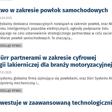
two w zakresie powłok samochodowych
6.03.2025
globalny dostawca innowacyjnych rozwiązań w zakresie powłok, oraz NI
nku inteligentnych pojazdów elektrycznych, ogłosiły podpisanie listu
jącego na celu ustanowienie strategicznego partnerstwa w celu zacie
ektorze powłok samochodowych. To znaczący
...
PRZEGLĄD RYNKU
Dürr partnerami w zakresie cyfrowej
ii lakierniczej dla branży motoryzacyjne
.01.2025
Systems, globalna firma zajmująca się powłokami, oraz Dürr Systems AG
nżynierią mechaniczną i
...
PRZEGLĄD RYNKU
nwestuje w zaawansowaną technologiczn