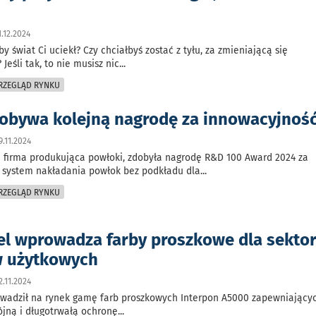
.12.2024
by świat Ci uciekł? Czy chciałbyś zostać z tyłu, za zmieniającą się
 Jeśli tak, to nie musisz nic
...
PRZEGLĄD RYNKU
dobywa kolejną nagrodę za innowacyjnoś
.11.2024
a firma produkująca powłoki, zdobyła nagrodę R&D 100 Award 2024 za
 system nakładania powłok bez podkładu dla
...
PRZEGLĄD RYNKU
l wprowadza farby proszkowe dla sekto
w użytkowych
.11.2024
wadził na rynek gamę farb proszkowych Interpon A5000 zapewniający
jną i długotrwałą ochronę
...