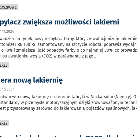
PROSZKOWE
pylacz zwiększa możliwości lakierni
.11.2024
adziła na rynek nowy rozpylacz farby, który zrewolucjonizuje lakierni
tomizer RB 100i-S, zamontowany na szczycie robota, poprawia wydajn
 o 10% i zmniejsza ilość odpadów farby o co najmniej 30%, co prowadz
isji dwutlenku węgla (CO2) w porównaniu z jego
...
EKŁE
iera nową lakiernię
.10.2024
 otworzyło nową lakiernię na terenie fabryki w Neckarsulm (Niemcy). O
standardy w przemyśle motoryzacyjnym dzięki zrównoważonym techno
est przystosowany zarówno do lakierowania pojazdów spalinowych, jak
EKŁE