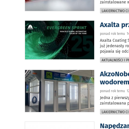
zainstalowane w
LAKIERNICTWO CI
Axalta p
ponad rok temu 14
Axalta Coating 
już jedenasty r
pojawia się odci
AKTUALNOŚCI I 
AkzoNobel
wodore
ponad rok temu 12
Jedna z pierwsz
zainstalowana 
LAKIERNICTWO CI
Napędzam