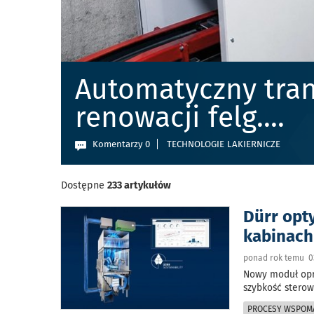
Automatyczny tran
renowacji felg.
...
Komentarzy 0
TECHNOLOGIE LAKIERNICZE
Dostępne
233 artykułów
Dürr opt
kabinach
ponad rok temu 0
Nowy moduł opr
szybkość sterow
PROCESY WSPOM