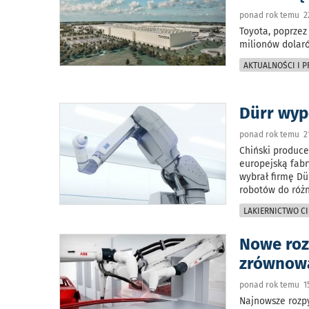
ponad rok temu 22
Toyota, poprzez
milionów dola
AKTUALNOŚCI I 
Dürr wyp
ponad rok temu 21
Chiński produc
europejską fab
wybrał firmę D
robotów do różn
LAKIERNICTWO CI
Nowe roz
zrównow
ponad rok temu 15
Najnowsze rozpy