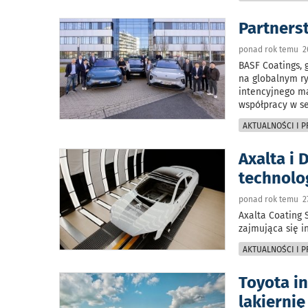
Partners
ponad rok temu 2
BASF Coatings, 
na globalnym ry
intencyjnego ma
współpracy w s
AKTUALNOŚCI I 
Axalta i 
technolog
ponad rok temu 27
Axalta Coating 
zajmująca się i
AKTUALNOŚCI I 
Toyota i
lakiernię