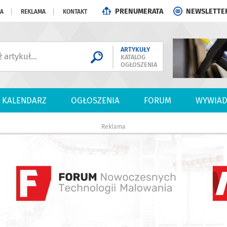
PRENUMERATA
NEWSLETTE
JA
REKLAMA
KONTAKT
ARTYKUŁY
KATALOG
OGŁOSZENIA
KALENDARZ
OGŁOSZENIA
FORUM
WYWIAD
Reklama