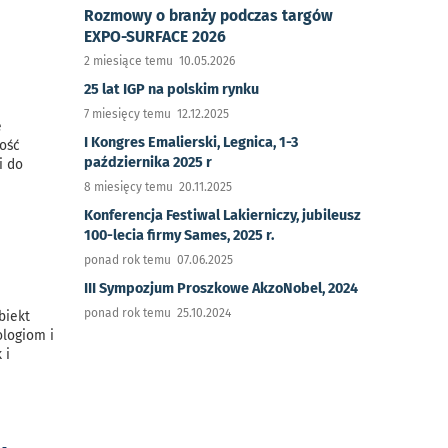
Rozmowy o branży podczas targów
EXPO-SURFACE 2026
2 miesiące temu 10.05.2026
25 lat IGP na polskim rynku
7 miesięcy temu 12.12.2025
e
I Kongres Emalierski, Legnica, 1-3
ość
października 2025 r
i do
8 miesięcy temu 20.11.2025
Konferencja Festiwal Lakierniczy, jubileusz
100-lecia firmy Sames, 2025 r.
ponad rok temu 07.06.2025
III Sympozjum Proszkowe AkzoNobel, 2024
ponad rok temu 25.10.2024
biekt
logiom i
 i