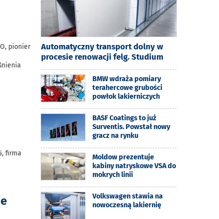
Automatyczny transport dolny w
O, pionier
procesie renowacji felg. Studium
śnienia
BMW wdraża pomiary
terahercowe grubości
powłok lakierniczych
BASF Coatings to już
j
Surventis. Powstał nowy
gracz na rynku
, firma
Moldow prezentuje
kabiny natryskowe VSA do
mokrych linii
Volkswagen stawia na
ie
nowoczesną lakiernię