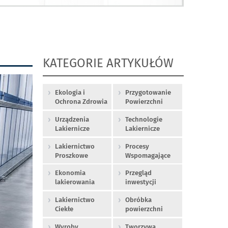
KATEGORIE ARTYKUŁÓW
Ekologia i
Przygotowanie
Ochrona Zdrowia
Powierzchni
Urządzenia
Technologie
Lakiernicze
Lakiernicze
Lakiernictwo
Procesy
Proszkowe
Wspomagające
Ekonomia
Przegląd
lakierowania
inwestycji
Lakiernictwo
Obróbka
Ciekłe
powierzchni
Wyroby
Tworzywa