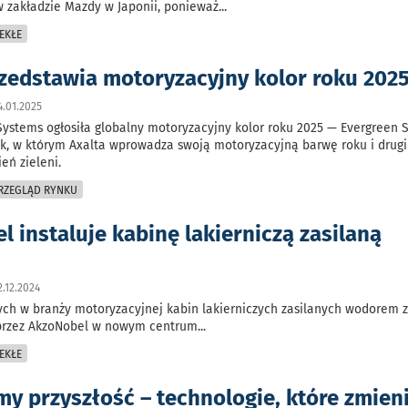
 zakładzie Mazdy w Japonii, ponieważ
...
EKŁE
rzedstawia motoryzacyjny kolor roku 202
.01.2025
Systems ogłosiła globalny motoryzacyjny kolor roku 2025 — Evergreen S
ok, w którym Axalta wprowadza swoją motoryzacyjną barwę roku i drugi 
eń zieleni.
PRZEGLĄD RYNKU
 instaluje kabinę lakierniczą zasilaną
m
.12.2024
ych w branży motoryzacyjnej kabin lakierniczych zasilanych wodorem z
przez AkzoNobel w nowym centrum
...
EKŁE
y przyszłość – technologie, które zmien