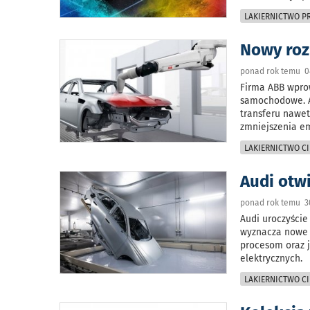
LAKIERNICTWO 
Nowy roz
ponad rok temu 04
Firma ABB wprow
samochodowe. A
transferu nawet
zmniejszenia em
LAKIERNICTWO CI
Audi otw
ponad rok temu 30
Audi uroczyście
wyznacza nowe 
procesom oraz j
elektrycznych.
LAKIERNICTWO CI