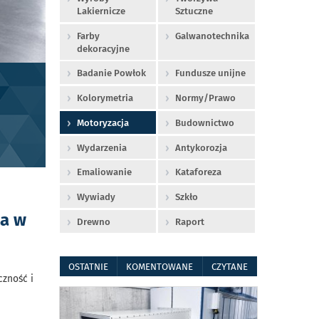
Lakiernicze
Sztuczne
Farby
Galwanotechnika
dekoracyjne
Badanie Powłok
Fundusze unijne
Kolorymetria
Normy/Prawo
Motoryzacja
Budownictwo
Wydarzenia
Antykorozja
Emaliowanie
Kataforeza
Wywiady
Szkło
za w
Drewno
Raport
OSTATNIE
KOMENTOWANE
CZYTANE
zność i