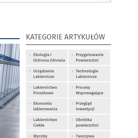
KATEGORIE ARTYKUŁÓW
Ekologia i
Przygotowanie
Ochrona Zdrowia
Powierzchni
Urządzenia
Technologie
Lakiernicze
Lakiernicze
Lakiernictwo
Procesy
Proszkowe
Wspomagające
Ekonomia
Przegląd
lakierowania
inwestycji
Lakiernictwo
Obróbka
Ciekłe
powierzchni
Wyroby
Tworzywa