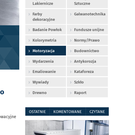
Lakiernicze
Sztuczne
Farby
Galwanotechnika
dekoracyjne
Badanie Powłok
Fundusze unijne
Kolorymetria
Normy/Prawo
Motoryzacja
Budownictwo
Wydarzenia
Antykorozja
Emaliowanie
Kataforeza
Wywiady
Szkło
wo
Drewno
Raport
OSTATNIE
KOMENTOWANE
CZYTANE
nowacyjne