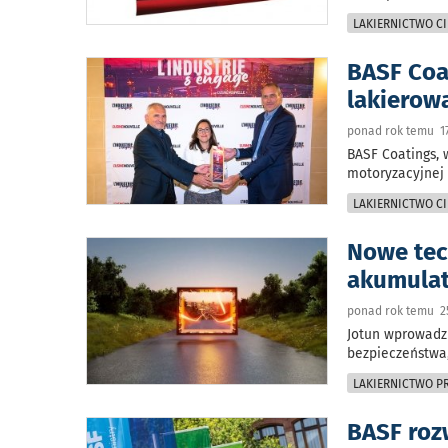
LAKIERNICTWO CI
BASF Coa
lakierow
ponad rok temu 17
BASF Coatings, 
motoryzacyjnej 
LAKIERNICTWO CI
Nowe tec
akumula
ponad rok temu 2
Jotun wprowadz
bezpieczeństwa,
LAKIERNICTWO 
BASF roz