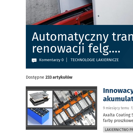
Automatyczny tran
renowacji felg.
...
Komentarzy 0
TECHNOLOGIE LAKIERNICZE
Dostępne
233 artykułów
Innowacy
akumulat
9 miesięcy temu 1
Axalta Coating 
farby proszkowe
LAKIERNICTWO 