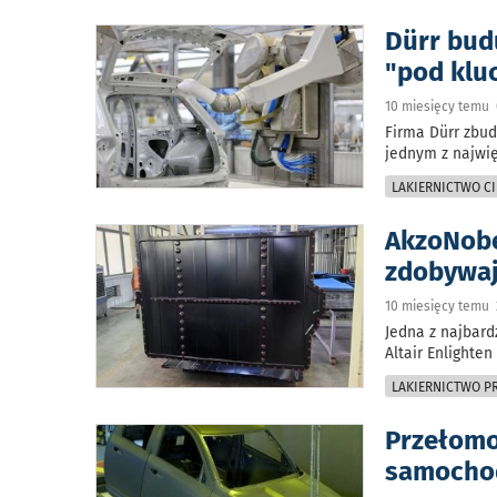
Dürr bud
"pod klu
10 miesięcy temu 
Firma Dürr zbud
jednym z najwi
LAKIERNICTWO CI
AkzoNobe
zdobywaj
10 miesięcy temu 
Jedna z najbar
Altair Enlighte
LAKIERNICTWO 
Przełomo
samocho