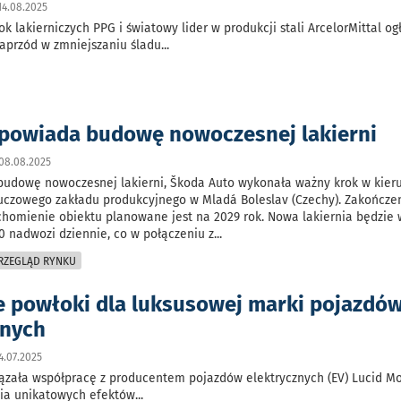
14.08.2025
k lakierniczych PPG i światowy lider w produkcji stali ArcelorMittal ogł
aprzód w zmniejszaniu śladu
...
powiada budowę nowoczesnej lakierni
08.08.2025
budowę nowoczesnej lakierni, Škoda Auto wykonała ważny krok w kier
luczowego zakładu produkcyjnego w Mladá Boleslav (Czechy). Zakończe
uchomienie obiektu planowane jest na 2029 rok. Nowa lakiernia będzie 
0 nadwozi dziennie, co w połączeniu z
...
PRZEGLĄD RYNKU
e powłoki dla luksusowej marki pojazdó
znych
.07.2025
ązała współpracę z producentem pojazdów elektrycznych (EV) Lucid Mo
ia unikatowych efektów
...