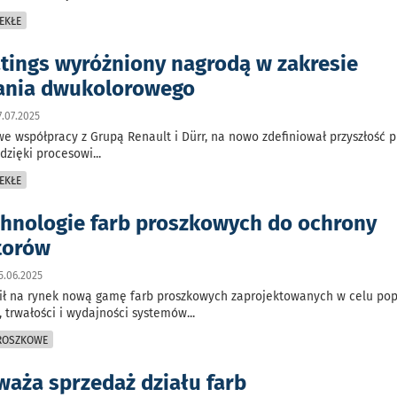
EKŁE
tings wyróżniony nagrodą w zakresie
ania dwukolorowego
.07.2025
we współpracy z Grupą Renault i Dürr, na nowo zdefiniował przyszłość p
dzięki procesowi
...
EKŁE
hnologie farb proszkowych do ochrony
torów
5.06.2025
ił na rynek nową gamę farb proszkowych zaprojektowanych w celu po
 trwałości i wydajności systemów
...
PROSZKOWE
waża sprzedaż działu farb