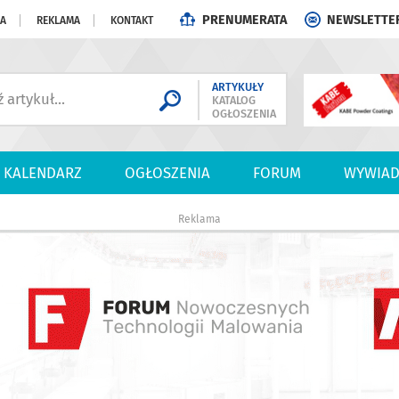
PRENUMERATA
NEWSLETTE
JA
REKLAMA
KONTAKT
ARTYKUŁY
KATALOG
OGŁOSZENIA
KALENDARZ
OGŁOSZENIA
FORUM
WYWIAD
Reklama