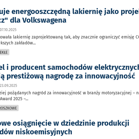
uje energooszczędną lakiernię jako proje
cz" dla Volkswagena
07.10.2025
owała lakiernię zaprojektowaną tak, aby znacznie ograniczyć emisję 
ększych zakładów
...
EKŁE
l i producent samochodów elektrycznyc
ą prestiżową nagrodę za innowacyjność
23.09.2025
dziej pożądanych nagród za innowacyjność w branży motoryzacyjnej – 
n Award 2025 –
...
PROSZKOWE
we osiągnięcie w dziedzinie produkcji
dów niskoemisyjnych