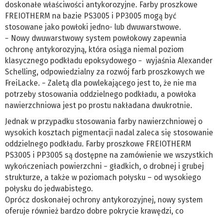
doskonałe właściwości antykorozyjne. Farby proszkowe
FREIOTHERM na bazie PS3005 i PP3005 mogą być
stosowane jako powłoki jedno- lub dwuwarstwowe.
− Nowy dwuwarstwowy system powłokowy zapewnia
ochronę antykorozyjną, która osiąga niemal poziom
klasycznego podkładu epoksydowego − wyjaśnia Alexander
Schelling, odpowiedzialny za rozwój farb proszkowych we
FreiLacke. − Zaletą dla powlekającego jest to, że nie ma
potrzeby stosowania oddzielnego podkładu, a powłoka
nawierzchniowa jest po prostu nakładana dwukrotnie.
Jednak w przypadku stosowania farby nawierzchniowej o
wysokich kosztach pigmentacji nadal zaleca się stosowanie
oddzielnego podkładu. Farby proszkowe FREIOTHERM
PS3005 i PP3005 są dostępne na zamówienie we wszystkich
wykończeniach powierzchni − gładkich, o drobnej i grubej
strukturze, a także w poziomach połysku – od wysokiego
połysku do jedwabistego.
Oprócz doskonałej ochrony antykorozyjnej, nowy system
oferuje również bardzo dobre pokrycie krawędzi, co