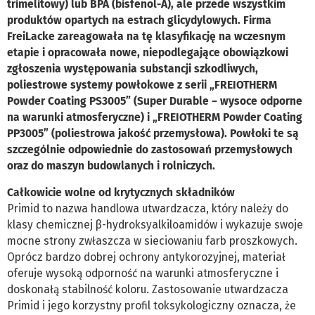
trimelitowy) lub BPA (bisfenol-A), ale przede wszystkim
produktów opartych na estrach glicydylowych. Firma
FreiLacke zareagowała na tę klasyfikację na wczesnym
etapie i opracowała nowe, niepodlegające obowiązkowi
zgłoszenia występowania substancji szkodliwych,
poliestrowe systemy powłokowe z serii „FREIOTHERM
Powder Coating PS3005” (Super Durable − wysoce odporne
na warunki atmosferyczne) i „FREIOTHERM Powder Coating
PP3005” (poliestrowa jakość przemysłowa). Powłoki te są
szczególnie odpowiednie do zastosowań przemysłowych
oraz do maszyn budowlanych i rolniczych.
Całkowicie wolne od krytycznych składników
Primid to nazwa handlowa utwardzacza, który należy do
klasy chemicznej β-hydroksyalkiloamidów i wykazuje swoje
mocne strony zwłaszcza w sieciowaniu farb proszkowych.
Oprócz bardzo dobrej ochrony antykorozyjnej, materiał
oferuje wysoką odporność na warunki atmosferyczne i
doskonałą stabilność koloru. Zastosowanie utwardzacza
Primid i jego korzystny profil toksykologiczny oznacza, że