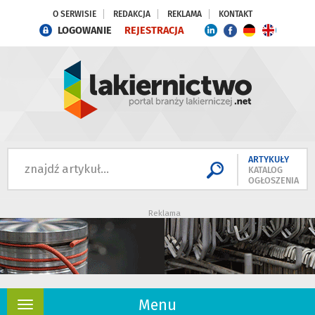
O SERWISIE
REDAKCJA
REKLAMA
KONTAKT
LOGOWANIE
REJESTRACJA
ARTYKUŁY
KATALOG
OGŁOSZENIA
Reklama
Menu
Rozwiń