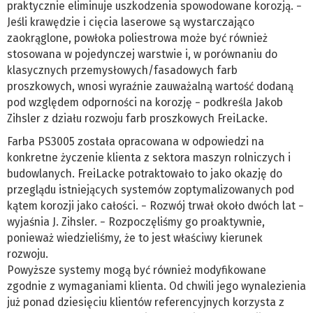
praktycznie eliminuje uszkodzenia spowodowane korozją. −
Jeśli krawędzie i cięcia laserowe są wystarczająco
zaokrąglone, powłoka poliestrowa może być również
stosowana w pojedynczej warstwie i, w porównaniu do
klasycznych przemysłowych/fasadowych farb
proszkowych, wnosi wyraźnie zauważalną wartość dodaną
pod względem odporności na korozję − podkreśla Jakob
Zihsler z działu rozwoju farb proszkowych FreiLacke.
Farba PS3005 została opracowana w odpowiedzi na
konkretne życzenie klienta z sektora maszyn rolniczych i
budowlanych. FreiLacke potraktowało to jako okazję do
przeglądu istniejących systemów zoptymalizowanych pod
kątem korozji jako całości. − Rozwój trwał około dwóch lat −
wyjaśnia J. Zihsler. − Rozpoczęliśmy go proaktywnie,
ponieważ wiedzieliśmy, że to jest właściwy kierunek
rozwoju.
Powyższe systemy mogą być również modyfikowane
zgodnie z wymaganiami klienta. Od chwili jego wynalezienia
już ponad dziesięciu klientów referencyjnych korzysta z