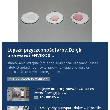
Lepsza przyczepność farby. Dzięki
procesowi ENVIROX
...
Anodowanie wstępne (pre-anodising) nadal uznawane jest za
„złoty standard”, ponieważ zapewnia wyjątkowo wysoką
odporność koro­zyjną, szczególnie w
...
PRZYGOTOWANIE POWIERZCHNI
Budujemy malarnię proszkową. Na co
zwrócić uwagę przy
...
KOMENTARZY: 0
Automatyczny transport dolny w procesie