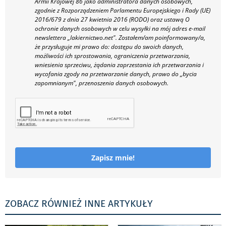
Armii Krajowej 86 jako administratora danych osobowych,
zgodnie z Rozporządzeniem Parlamentu Europejskiego i Rady (UE)
2016/679 z dnia 27 kwietnia 2016 (RODO) oraz ustawą O
ochronie danych osobowych w celu wysyłki na mój adres e-mail
newslettera „lakiernictwo.net".
Zostałem/am poinformowany/a,
że przysługuje mi prawo do: dostępu do swoich danych,
możliwości ich sprostowania, ograniczenia przetwarzania,
wniesienia sprzeciwu, żądania zaprzestania ich przetwarzania i
wycofania zgody na przetwarzanie danych, prawo do „bycia
zapomnianym", przenoszenia danych osobowych.
Zapisz mnie!
ZOBACZ RÓWNIEŻ INNE ARTYKUŁY