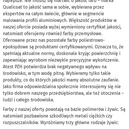
najlepsze. Nie musisz się martwić o jakość farb – marka
Qualicoat to jakość sama w sobie, wybierana przez
ekspertów na całym świecie, głównie w segmencie
malowania profili aluminiowych. Większość produktów w
naszej ofercie posiada wyżej wymieniony certyfikat jakości,
natomiast oferujemy również farby przemysłowe.
Oferowane przez nas pozostałe farby poliestrowo-
epoksydowe są produktami certyfikowanymi. Oznacza to, że
spełniają aktualne normy, doskonale kryjąc powierzchnię i
zapewniając wyrobom niezwykle precyzyjne wykończenie.
Atest PZH potwierdza brak negatywnego wpływu na
środowisko, w tym wodę pitną. Wybieramy tylko takie
produkty, co do których jakości mamy absolutne zaufanie.
Jako firma odpowiedzialna społecznie interesujemy się nie
tylko dobrem naszego przedsiębiorstwa, ale też otoczenia –
ludzi i całego środowiska.
Farby z naszej oferty powstają na bazie polimerów i żywic. Są
natomiast pozbawione szkodliwych metali ciężkich czy
rozpuszczalników. Wyróżniamy trzy główne rodzaje żywic: