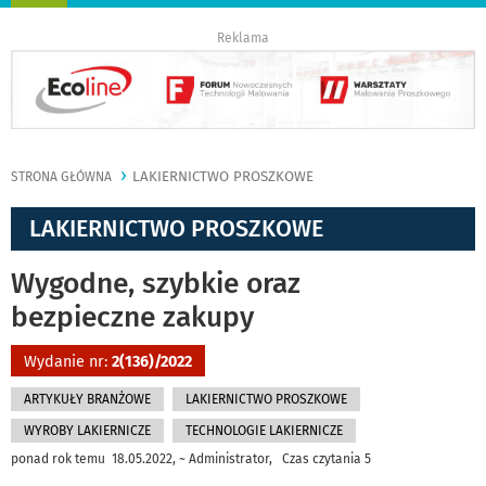
nawigację
Reklama
LAKIERNICTWO PROSZKOWE
STRONA GŁÓWNA
LAKIERNICTWO PROSZKOWE
Wygodne, szybkie oraz
bezpieczne zakupy
Wydanie nr:
2(136)/2022
ARTYKUŁY BRANŻOWE
LAKIERNICTWO PROSZKOWE
WYROBY LAKIERNICZE
TECHNOLOGIE LAKIERNICZE
ponad rok temu 18.05.2022, ~ Administrator, Czas czytania 5