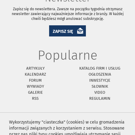
Zapisz się do newslettera. Zawsze na początku tygodnia otrzymasz
newsletter zawierający najważniejsze informacje z branży. W każdej
chwili będziesz mógł anulować subskrypcję.
ZAPISZ SIĘ
Popularne
ARTYKUŁY
KATALOG FIRM I USŁUG
KALENDARZ
OGŁOSZENIA
FORUM
INWESTYCJE
WYWIADY
SŁOWNIK
GALERIE
VIDEO
RSS
REGULAMIN
Wykorzystujemy "ciasteczka" (cookies) w celu gromadzenia
informacji związanych z korzystaniem z serwisu. Stosowane
przez nas pliki typu cookies umożliwiają utrzymanie sesji