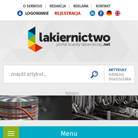
O SERWISIE
REDAKCJA
REKLAMA
KONTAKT
LOGOWANIE
REJESTRACJA
ARTYKUŁY
KATALOG
OGŁOSZENIA
Reklama
Menu
Rozwiń