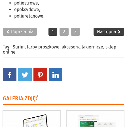
poliestrowe,
epoksydowe,
poliuretanowe.
Poprzednia
1
2
3
Następna
Tagi:
Surfin
,
farby proszkowe
,
akcesoria lakiernicze
,
sklep
online
GALERIA ZDJĘĆ