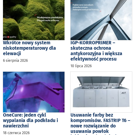
Wkrótce nowy system
IGP-KORROPRIMER –
niskotemperaturowy dla
skuteczna ochrona
elewacji
antykorozyjna i większa
efektywność procesu
6 sierpnia 2026
10 lipca 2026
OneCure: jeden cykl
Usuwanie farby bez
wypalania dla podkładu i
kompromisów. FASTRIP T6 –
nawierzchni
nowe rozwiązanie do
usuwania powłok
18 czerwca 2026