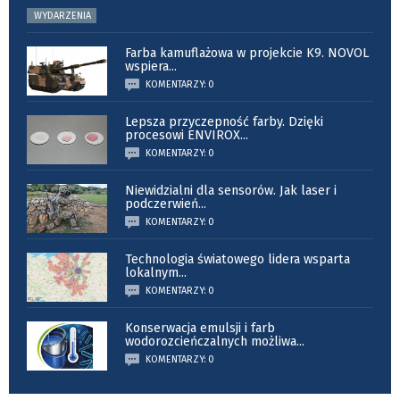
WYDARZENIA
Farba kamuflażowa w projekcie K9. NOVOL
wspiera
...
KOMENTARZY: 0
Lepsza przyczepność farby. Dzięki
procesowi ENVIROX
...
KOMENTARZY: 0
Niewidzialni dla sensorów. Jak laser i
podczerwień
...
KOMENTARZY: 0
Technologia światowego lidera wsparta
lokalnym
...
KOMENTARZY: 0
Konserwacja emulsji i farb
wodorozcieńczalnych możliwa
...
KOMENTARZY: 0