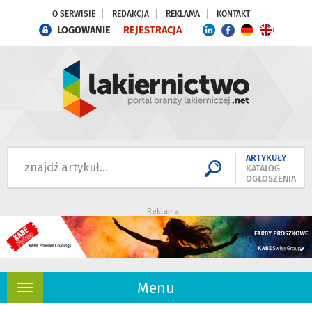
O SERWISIE
REDAKCJA
REKLAMA
KONTAKT
LOGOWANIE
REJESTRACJA
ARTYKUŁY
KATALOG
OGŁOSZENIA
Reklama
Menu
Rozwiń
nawigację