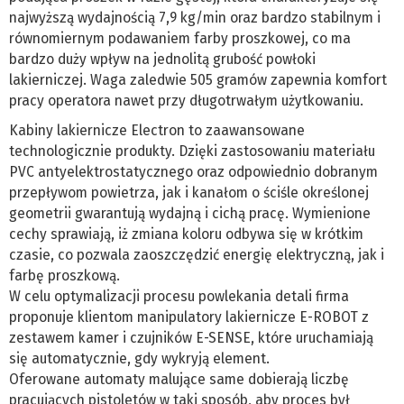
najwyższą wydajnością 7,9 kg/min oraz bardzo stabilnym i
równomiernym podawaniem farby proszkowej, co ma
bardzo duży wpływ na jednolitą grubość powłoki
lakierniczej. Waga zaledwie 505 gramów zapewnia komfort
pracy operatora nawet przy długotrwałym użytkowaniu.
Kabiny lakiernicze Electron to zaawansowane
technologicznie produkty. Dzięki zastosowaniu materiału
PVC antyelektrostatycznego oraz odpowiednio dobranym
przepływom powietrza, jak i kanałom o ściśle określonej
geometrii gwarantują wydajną i cichą pracę. Wymienione
cechy sprawiają, iż zmiana koloru odbywa się w krótkim
czasie, co pozwala zaoszczędzić energię elektryczną, jak i
farbę proszkową.
W celu optymalizacji procesu powlekania detali firma
proponuje klientom manipulatory lakiernicze E-ROBOT z
zestawem kamer i czujników E-SENSE, które uruchamiają
się automatycznie, gdy wykryją element.
Oferowane automaty malujące same dobierają liczbę
pracujących pistoletów w taki sposób, aby proces był