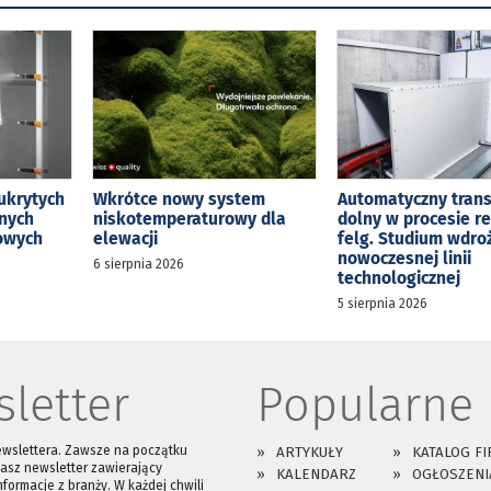
ukrytych
Wkrótce nowy system
Automatyczny tran
jnych
niskotemperaturowy dla
dolny w procesie r
kowych
elewacji
felg. Studium wdro
nowoczesnej linii
6 sierpnia 2026
technologicznej
5 sierpnia 2026
letter
Popularne
ewslettera. Zawsze na początku
ARTYKUŁY
KATALOG FI
asz newsletter zawierający
KALENDARZ
OGŁOSZENI
nformacje z branży. W każdej chwili