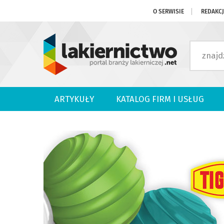
O SERWISIE
REDAKC
ARTYKUŁY
KATALOG FIRM I USŁUG