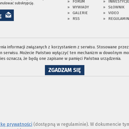
FORUM
INWESTYCJ
anulować subskrypcję.
WYWIADY
SŁOWNIK
GALERIE
VIDEO
Ę
RSS
REGULAMIN
ia informacji związanych z korzystaniem z serwisu. Stosowane przez n
ron serwisu. Możecie Państwo wyłączyć ten mechanizm w dowolnym mom
es oznacza, że będą one zapisane w pamięci Państwa urządzenia.
NA
ZGADZAM SIĘ
WYKORZYSTANIE
PLIKÓW
COOKIES
ykę prywatności
(dostępną w regulaminie). W dokumencie tym