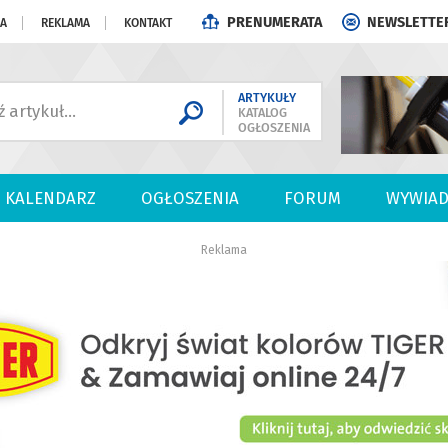
PRENUMERATA
NEWSLETTE
JA
REKLAMA
KONTAKT
ARTYKUŁY
KATALOG
OGŁOSZENIA
KALENDARZ
OGŁOSZENIA
FORUM
WYWIAD
Reklama