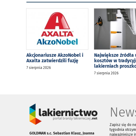
Akcjonariusze AkzoNobel i
Największe źródła 
Axalta zatwierdzili fuzję
kosztów w tradycy
lakierniach prosz
7 sierpnia 2026
7 sierpnia 2026
News
Zapisz się do n
tygodnia otrzym
GOLDMAN s.c. Sebastian Klauz, Joanna
najważniejsze i