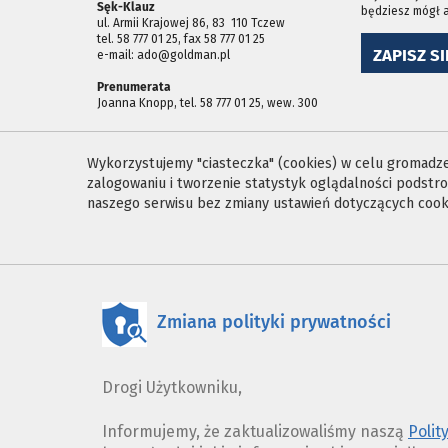
Sęk-Klauz
będziesz mógł 
ul. Armii Krajowej 86, 83 ­ 110 Tczew
tel. 58 777 01 25, fax 58 777 01 25
ZAPISZ SI
e-mail: ado@goldman.pl
Prenumerata
Joanna Knopp, tel. 58 777 01 25, wew. 300
Wykorzystujemy "ciasteczka" (cookies) w celu gromadzen
zalogowaniu i tworzenie statystyk oglądalności podst
naszego serwisu bez zmiany ustawień dotyczących cooki
Zmiana polityki prywatności
Drogi Użytkowniku,
Informujemy, że zaktualizowaliśmy naszą
Polit