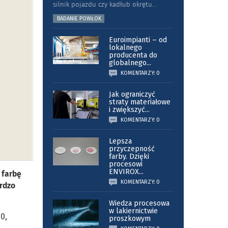
silnik pojazdu czy kadłub okrętu
...
BADANIE POWŁOK
Euroimpianti – od
lokalnego
producenta do
globalnego
...
KOMENTARZY: 0
Jak ograniczyć
straty materiałowe
i zwiększyć
...
KOMENTARZY: 0
Lepsza
przyczepność
farby. Dzięki
procesowi
ENVIROX
...
 farbę
KOMENTARZY: 0
ardzo
Wiedza procesowa
w lakiernictwie
0,
proszkowym