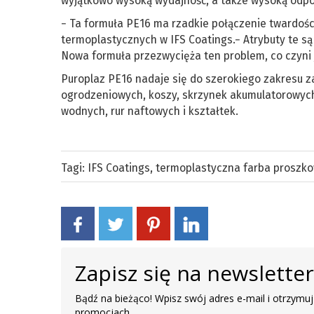
wyjątkowo wysoką wydajność, a także wysoką odpor
− Ta formuła PE16 ma rzadkie połączenie twardości
termoplastycznych w IFS Coatings.− Atrybuty te 
Nowa formuła przezwycięża ten problem, co czyni 
Puroplaz PE16 nadaje się do szerokiego zakresu z
ogrodzeniowych, koszy, skrzynek akumulatorowych,
wodnych, rur naftowych i kształtek.
Tagi:
IFS Coatings
,
termoplastyczna farba proszk
Zapisz się na newslette
Bądź na bieżąco! Wpisz swój adres e-mail i otrzymuj
promocjach.