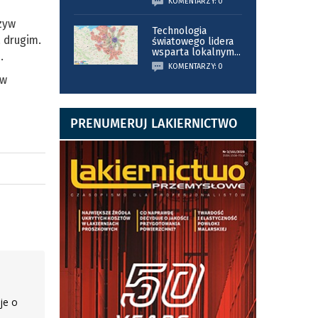
KOMENTARZY: 0
rzyw
Technologia
 drugim.
światowego lidera
wsparta lokalnym
...
.
KOMENTARZY: 0
ów
PRENUMERUJ LAKIERNICTWO
je o