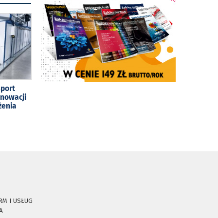
sport
enowacji
żenia
RM I USŁUG
A