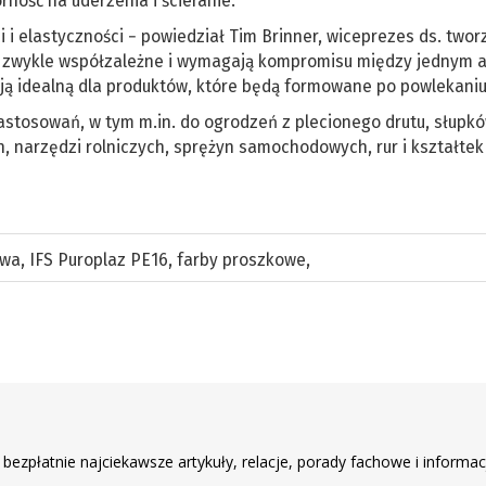
ność na uderzenia i ścieranie.
 i elastyczności − powiedział Tim Brinner, wiceprezes ds. two
są zwykle współzależne i wymagają kompromisu między jednym a
ją idealną dla produktów, które będą formowane po powlekaniu
astosowań, w tym m.in. do ogrodzeń z plecionego drutu, słupk
 narzędzi rolniczych, sprężyn samochodowych, rur i kształtek
owa
,
IFS Puroplaz PE16
,
farby proszkowe
,
r
 bezpłatnie najciekawsze artykuły, relacje, porady fachowe i informac