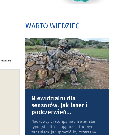
WARTO WIEDZIEĆ
1 minuta
Niewidzialni dla
sensorów. Jak laser i
podczerwień
...
Naukowcy pracujący nad materiałami
typu „stea­lth” stają przed trudnym
zadaniem: jak sprawić, by rozgrzany