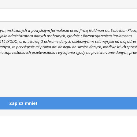
h, wskazanych w powyższym formularzu przez firmę Goldman s.c. Sebastian Klauz
 86 jako administratora danych osobowych, zgodnie z Rozporządzeniem Parlamentu
 2016 (RODO) oraz ustawą O ochronie danych osobowych w celu wysyłki na mój adres
y/a, że przysługuje mi prawo do: dostępu do swoich danych, możliwości ich spros
nia zaprzestania ich przetwarzania i wycofania zgody na przetwarzanie danych, pra
Zapisz mnie!