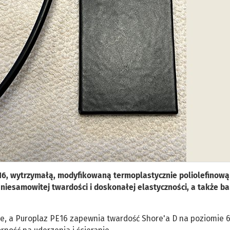
E16, wytrzymałą, modyfikowaną termoplastycznie poliolefinową
iesamowitej twardości i doskonałej elastyczności, a także b
le, a Puroplaz PE16 zapewnia twardość Shore'a D na poziomie 6