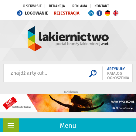
O SERWISIE
REDAKCJA
REKLAMA
KONTAKT
LOGOWANIE
REJESTRACJA
ARTYKUŁY
KATALOG
OGŁOSZENIA
Reklama
Menu
Rozwiń
nawigację