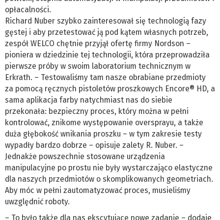
opłacalności.
Richard Nuber szybko zainteresował się technologią fazy
gęstej i aby przetestować ją pod kątem własnych potrzeb,
zespół WELCO chętnie przyjął ofertę firmy Nordson –
pioniera w dziedzinie tej technologii, która przeprowadziła
pierwsze próby w swoim laboratorium technicznym w
Erkrath. – Testowaliśmy tam nasze obrabiane przedmioty
za pomocą ręcznych pistoletów proszkowych Encore® HD, a
sama aplikacja farby natychmiast nas do siebie
przekonała: bezpieczny proces, który można w pełni
kontrolować, znikome występowanie oversprayu, a także
duża głębokość wnikania proszku – w tym zakresie testy
wypadły bardzo dobrze – opisuje zalety R. Nuber. –
Jednakże powszechnie stosowane urządzenia
manipulacyjne po prostu nie były wystarczająco elastyczne
dla naszych przedmiotów o skomplikowanych geometriach.
Aby móc w pełni zautomatyzować proces, musieliśmy
uwzględnić roboty.
– To było także dla nas ekscytujące nowe zadanie – dodaje