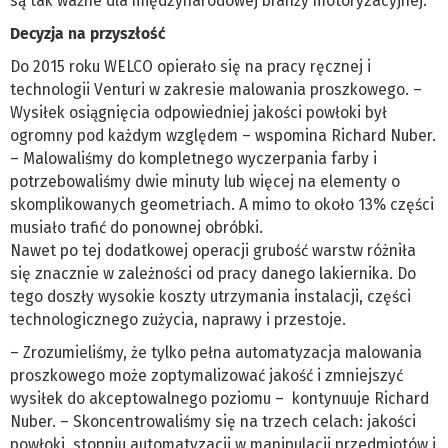
są tak ważne dla międzynarodowej branży motoryzacyjnej.
Decyzja na przyszłość
Do 2015 roku WELCO opierało się na pracy ręcznej i
technologii Venturi w zakresie malowania proszkowego. –
Wysiłek osiągnięcia odpowiedniej jakości powłoki był
ogromny pod każdym względem – wspomina Richard Nuber.
– Malowaliśmy do kompletnego wyczerpania farby i
potrzebowaliśmy dwie minuty lub więcej na elementy o
skomplikowanych geometriach. A mimo to około 13% części
musiało trafić do ponownej obróbki.
Nawet po tej dodatkowej operacji grubość warstw różniła
się znacznie w zależności od pracy danego lakiernika. Do
tego doszły wysokie koszty utrzymania instalacji, części
technologicznego zużycia, naprawy i przestoje.
– Zrozumieliśmy, że tylko pełna automatyzacja malowania
proszkowego może zoptymalizować jakość i zmniejszyć
wysiłek do akceptowalnego poziomu – kontynuuje Richard
Nuber. – Skoncentrowaliśmy się na trzech celach: jakości
powłoki, stopniu automatyzacji w manipulacji przedmiotów i