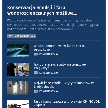
Konserwacja emulsji i farb
wodorozcieńczalnych możliwa
...
Wyroby wodorozcieńczalne są niemal bezwonne, niepalne,
szybkoschnące i bezpieczne dla zdrowia, dzięki temu mogą być
wygodniejsze i bezpieczniejsze w stosowaniu,
...
WYROBY LAKIERNICZE
Wiedza procesowa w lakiernictwie
proszkowym
KOMENTARZY: 0
Jak ograniczyć straty materiałowe i
zwiększyć
...
KOMENTARZY: 0
Największe źródła ukrytych kosztów w
tradycyjnych
...
KOMENTARZY: 0
Farba kamuflażowa w projekcie K9. NOVOL
wspiera
...