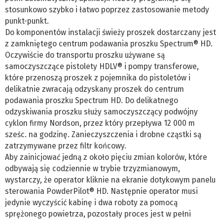
stosunkowo szybko i łatwo poprzez zastosowanie metody
punkt-punkt.
Do komponentów instalacji świeży proszek dostarczany jest
z zamkniętego centrum podawania proszku Spectrum® HD.
Oczywiście do transportu proszku używane są
samoczyszczące pistolety HDLV® i pompy transferowe,
które przenoszą proszek z pojemnika do pistoletów i
delikatnie zwracają odzyskany proszek do centrum
podawania proszku Spectrum HD. Do delikatnego
odzyskiwania proszku służy samoczyszczący podwójny
cyklon firmy Nordson, przez który przepływa 12 000 m
sześc. na godzinę. Zanieczyszczenia i drobne cząstki są
zatrzymywane przez filtr końcowy.
Aby zainicjować jedną z około pięciu zmian kolorów, które
odbywają się codziennie w trybie trzyzmianowym,
wystarczy, że operator kliknie na ekranie dotykowym panelu
sterowania PowderPilot® HD. Następnie operator musi
jedynie wyczyścić kabinę i dwa roboty za pomocą
sprężonego powietrza, pozostały proces jest w pełni