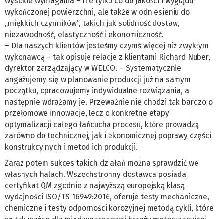
wysokie wymagania – nie tylko co do jakości i wyglądu
wykończonej powierzchni, ale także w odniesieniu do
„miękkich czynników”, takich jak solidność dostaw,
niezawodność, elastyczność i ekonomiczność.
– Dla naszych klientów jesteśmy czymś więcej niż zwykłym
wykonawcą – tak opisuje relacje z klientami Richard Nuber,
dyrektor zarządzający w WELCO. – Systematycznie
angażujemy się w planowanie produkcji już na samym
początku, opracowujemy indywidualne rozwiązania, a
następnie wdrażamy je. Przeważnie nie chodzi tak bardzo o
przełomowe innowacje, lecz o konkretne etapy
optymalizacji całego łańcucha procesu, które prowadzą
zarówno do technicznej, jak i ekonomicznej poprawy części
konstrukcyjnych i metod ich produkcji.
Zaraz potem sukces takich działań można sprawdzić we
własnych halach. Wszechstronny dostawca posiada
certyfikat QM zgodnie z najwyższą europejską klasą
wydajności ISO/TS 16949:2016, oferuje testy mechaniczne,
chemiczne i testy odporności korozyjnej metodą cykli, które