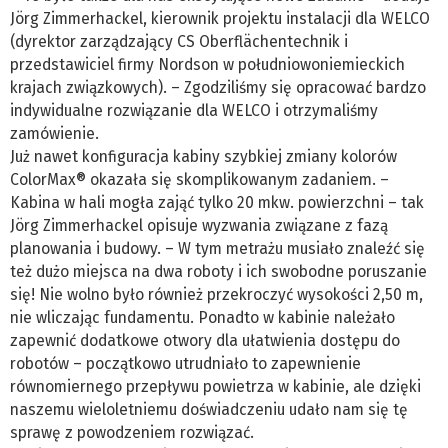
Jörg Zimmerhackel, kierownik projektu instalacji dla WELCO
(dyrektor zarządzający CS Oberflächentechnik i
przedstawiciel firmy Nordson w południowoniemieckich
krajach związkowych). – Zgodziliśmy się opracować bardzo
indywidualne rozwiązanie dla WELCO i otrzymaliśmy
zamówienie.
Już nawet konfiguracja kabiny szybkiej zmiany kolorów
ColorMax® okazała się skomplikowanym zadaniem. –
Kabina w hali mogła zająć tylko 20 mkw. powierzchni – tak
Jörg Zimmerhackel opisuje wyzwania związane z fazą
planowania i budowy. – W tym metrażu musiało znaleźć się
też dużo miejsca na dwa roboty i ich swobodne poruszanie
się! Nie wolno było również przekroczyć wysokości 2,50 m,
nie wliczając fundamentu. Ponadto w kabinie należało
zapewnić dodatkowe otwory dla ułatwienia dostępu do
robotów – początkowo utrudniało to zapewnienie
równomiernego przepływu powietrza w kabinie, ale dzięki
naszemu wieloletniemu doświadczeniu udało nam się tę
sprawę z powodzeniem rozwiązać.