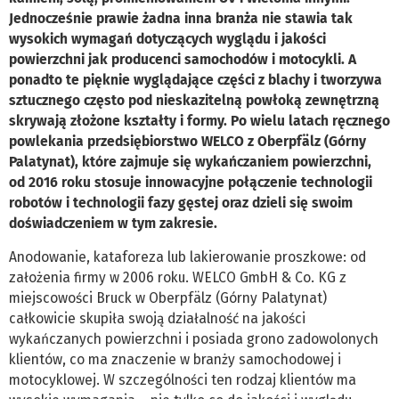
Jednocześnie prawie żadna inna branża nie stawia tak
wysokich wymagań dotyczących wyglądu i jakości
powierzchni jak producenci samochodów i motocykli. A
ponadto te pięknie wyglądające części z blachy i tworzywa
sztucznego często pod nieskazitelną powłoką zewnętrzną
skrywają złożone kształty i formy. Po wielu latach ręcznego
powlekania przedsiębiorstwo WELCO z Oberpfälz (Górny
Palatynat), które zajmuje się wykańczaniem powierzchni,
od 2016 roku stosuje innowacyjne połączenie technologii
robotów i technologii fazy gęstej oraz dzieli się swoim
doświadczeniem w tym zakresie.
Anodowanie, kataforeza lub lakierowanie proszkowe: od
założenia firmy w 2006 roku. WELCO GmbH & Co. KG z
miejscowości Bruck w Oberpfälz (Górny Palatynat)
całkowicie skupiła swoją działalność na jakości
wykańczanych powierzchni i posiada grono zadowolonych
klientów, co ma znaczenie w branży samochodowej i
motocyklowej. W szczególności ten rodzaj klientów ma