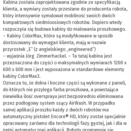
Kabina została zaprojektowana zgodnie ze specyfikacją
klienta, a wymiary zostały przesłane do producenta robota,
który intensywnie symulował mobilność swoich dwóch
kompaktowych siedmioosiowych robotów. Dopiero wtedy
rozpoczęła się budowa kabiny do malowania proszkowego.
– Kabiny ColorMax, które są modyfikowane w sposób
dostosowany do wymagań klienta, mają w nazwie
przyrostek „E” (z angielskiego „engineered”)
– wyjaśnia Jörg Zimmerhackel. – Ta tutaj kabina jest
przeznaczona do części o maksymalnych wymiarach 1200 x
600 x 600 mm i jest wyposażona w standardowe elementy
kabiny ColorMax3.
Oznacza to, że dolna i boczne części są wykonane z paneli,
do których nie przylega farba proszkowa, a powstająca
niewielka ilość oversprayu jest bezpośrednio eliminowana
przez podłogowy system ssący AirWash. W przypadku
samej aplikacji proszku każdy z dwóch robotów ma
automatyczny pistolet Encore® HD, który został specjalnie
opracowany zarówno dla technologii fazy gęstej, jak i dla w
pełni automatycznej aplikacji. Roboty programuje się