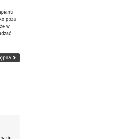
pianti
ko poza
oże w
adzać
tępna
,
rmacje