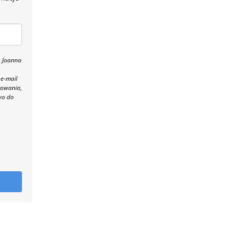
, Joanna
 e-mail
towania,
wo do