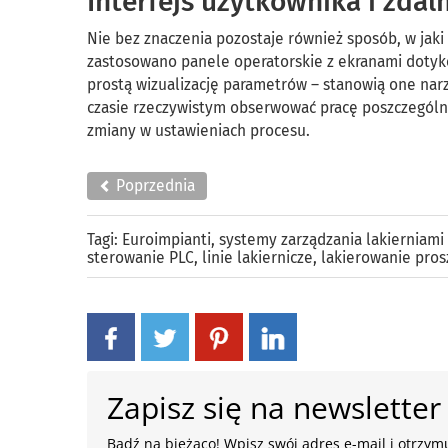
Interfejs użytkownika i zdal
Nie bez znaczenia pozostaje również sposób, w jak
zastosowano panele operatorskie z ekranami dotyko
prostą wizualizację parametrów – stanowią one nar
czasie rzeczywistym obserwować pracę poszczególny
zmiany w ustawieniach procesu.
Poprzednia
Tagi:
Euroimpianti
,
systemy zarządzania lakierniam
sterowanie PLC
,
linie lakiernicze
,
lakierowanie pro
Zapisz się na newsletter
Bądź na bieżąco! Wpisz swój adres e-mail i otrzymu