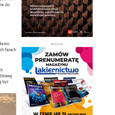
ane do
m
,
tałemu
Reklama
ch fazach
ch
odstawą
ą być