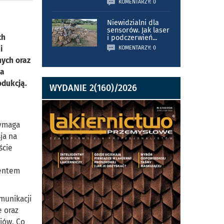
KOMENTARZY: 0
Niewidzialni dla
sensorów. Jak laser
ch
i podczerwień
...
i
KOMENTARZY: 0
nych oraz
ia
odukcją.
WYDANIE 2(160)/2026
wymaga
ja na
ście
mentem
munikacji
e oraz
jów. Co