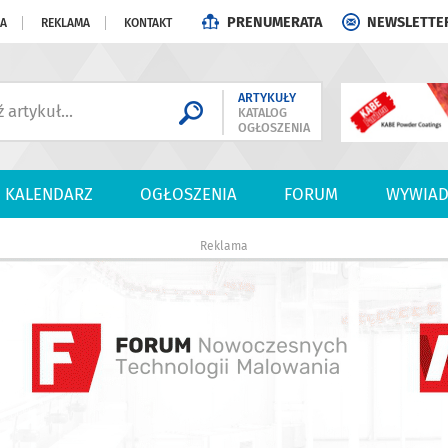
PRENUMERATA
NEWSLETTE
JA
REKLAMA
KONTAKT
ARTYKUŁY
KATALOG
OGŁOSZENIA
KALENDARZ
OGŁOSZENIA
FORUM
WYWIAD
Reklama