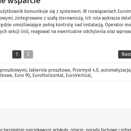
ne wsparcie
i użytkownik komunikuje się z systemem. W rozwiązaniach Euroim
wymi, zintegrowane z szafą sterowniczą. Ich rola wykracza dale
zędzie umożliwiające pełną kontrolę nad instalacją. Operator m
ch sekcji linii, reagować na ewentualne odchylenia oraz wprow
1
2
Nas
i proszkowymi
,
lakiernie proszkowe
,
Przemysł 4.0
,
automatyzacja
szkowe
,
Euro 90
,
EuroHorizontal
,
EuroVertical
,
j bezpłatnie najciekawsze artykuły, relacje, porady fachowe i info