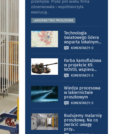
przemyśle. Przez pół wieku firma
obserwowała i współtworzyła
ewolucję
...
LAKIERNICTWO PROSZKOWE
Technologia
światowego lidera
wsparta lokalnym
...
KOMENTARZY: 0
Farba kamuflażowa
w projekcie K9.
NOVOL wspiera
...
KOMENTARZY: 0
Wiedza procesowa
w lakiernictwie
proszkowym
KOMENTARZY: 0
Budujemy malarnię
proszkową. Na co
zwrócić uwagę
przy
...