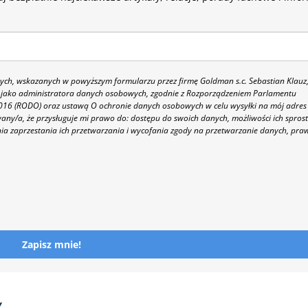
h, wskazanych w powyższym formularzu przez firmę Goldman s.c. Sebastian Klauz
 86 jako administratora danych osobowych, zgodnie z Rozporządzeniem Parlamentu
 2016 (RODO) oraz ustawą O ochronie danych osobowych w celu wysyłki na mój adres
y/a, że przysługuje mi prawo do: dostępu do swoich danych, możliwości ich spros
nia zaprzestania ich przetwarzania i wycofania zgody na przetwarzanie danych, pra
Zapisz mnie!