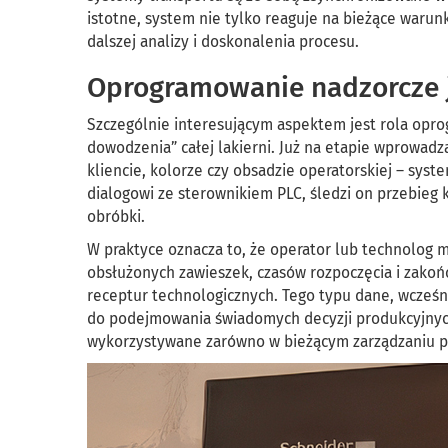
istotne, system nie tylko reaguje na bieżące warun
dalszej analizy i doskonalenia procesu.
Oprogramowanie nadzorcze 
Szczególnie interesującym aspektem jest rola opr
dowodzenia” całej lakierni. Już na etapie wprowadz
kliencie, kolorze czy obsadzie operatorskiej – sys
dialogowi ze sterownikiem PLC, śledzi on przebieg 
obróbki.
W praktyce oznacza to, że operator lub technolog m
obsłużonych zawieszek, czasów rozpoczęcia i zakoń
receptur technologicznych. Tego typu dane, wcześ
do podejmowania świadomych decyzji produkcyjnyc
wykorzystywane zarówno w bieżącym zarządzaniu pr