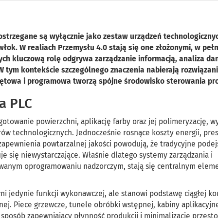
postrzegane są wyłącznie jako zestaw urządzeń technologiczny
łok. W realiach Przemysłu 4.0 stają się one złożonymi, w pełn
ch kluczową rolę odgrywa zarządzanie informacją, analiza da
W tym kontekście szczególnego znaczenia nabierają rozwiązan
zętowa i programowa tworzą spójne środowisko sterowania pr
la PLC
otowanie powierzchni, aplikację farby oraz jej polimeryzację, 
rów technologicznych. Jednocześnie rosnące koszty energii, pres
zapewnienia powtarzalnej jakości powodują, że tradycyjne podej
e się niewystarczające. Właśnie dlatego systemy zarządzania i
sowanym oprogramowaniu nadzorczym, stają się centralnym ele
ni jedynie funkcji wykonawczej, ale stanowi podstawę ciągłej ko
ej. Piece grzewcze, tunele obróbki wstępnej, kabiny aplikacyjn
sposób zapewniający płynność produkcji i minimalizację przesto