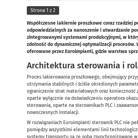
Strona 1 z 2
Współczesne lakiernie proszkowe coraz rzadziej 
odpowiedzialnych za nanoszenie i utwardzanie pow
zintegrowanymi systemami produkcyjnymi, w który
zdolność do dynamicznej optymalizacji procesów. 
oferowane przez Euroimpianti, gdzie warstwa spr
Architektura sterowania i ro
Proces lakierowania proszkowego, obejmujący przyg
utrzymania stabilnych i ściśle określonych paramet
ograniczenie strat materiałowych oraz konieczność 
oparte wyłącznie na doświadczeniu operatora okazuj
sterowania, oparte na sterownikach PLC i zaawan
nowoczesnych instalacji.
W rozwiązaniach Euroimpianti sterownik PLC nie peł
pomiędzy wszystkimi elementami linii technologiczn
systemy transportu są ze sobą zsynchronizowane w 