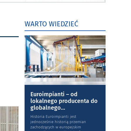
WARTO WIEDZIEĆ
Euroimpianti – od
lokalnego producenta do
globalnego
...
Historia Euroimpianti jest
jednocześnie historią przemian
zachodzących w europejskim