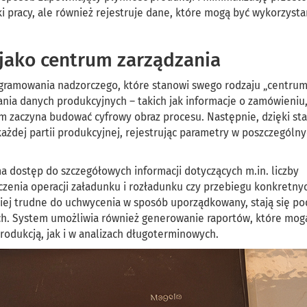
ki pracy, ale również rejestruje dane, które mogą być wykorzyst
jako centrum zarządzania
ogramowania nadzorczego, które stanowi swego rodzaju „centru
ania danych produkcyjnych – takich jak informacje o zamówieniu
tem zaczyna budować cyfrowy obraz procesu. Następnie, dzięki s
każdej partii produkcyjnej, rejestrując parametry w poszczególny
a dostęp do szczegółowych informacji dotyczących m.in. liczby
czenia operacji załadunku i rozładunku czy przebiegu konkretny
niej trudne do uchwycenia w sposób uporządkowany, stają się p
h. System umożliwia również generowanie raportów, które mog
odukcją, jak i w analizach długoterminowych.