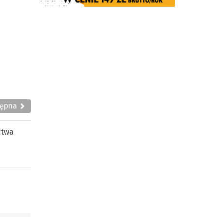
tępna
ctwa