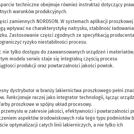
parcie techniczne obejmuje również instruktaż dotyczący praw
etnych warunków produkcyjnych.
zęści zamiennych NORDSON. W systemach aplikacji proszkowej
gą wpływać na charakterystykę natrysku, stabilność ładowania
zku. Zastosowanie części zgodnych ze specyfikacją producent
graniczyć ryzyko niestabilności procesu.
nie tylko dostępu do zaawansowanych urządzeń i materiałów,
ym modelu serwis staje się integralną częścią procesu
głości produkcji oraz powtarzalności jakości powłok.
esny dystrybutor w branży lakiernictwa proszkowego pełni zna
w. Funkcjonuje raczej jako integrator technologii, łącząc urząd
farby proszkowe w spójny układ procesowy.
rzemysłu w zakresie jakości, efektywności i powtarzalności 
aczeniem aspektów środowiskowych rola tego typu podmiotów 
e optymalizacji całych linii lakierniczych, a nie tylko ich