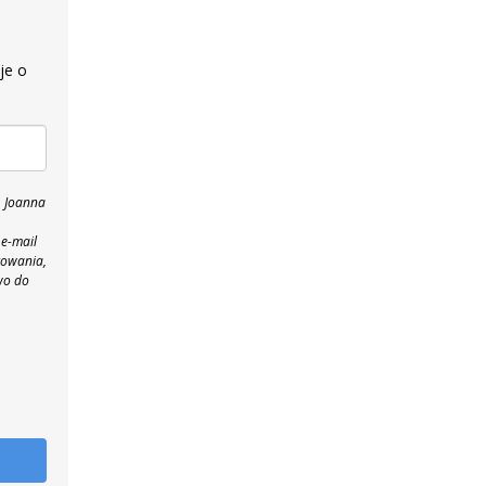
je o
, Joanna
 e-mail
towania,
wo do