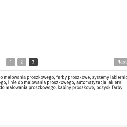
1
2
3
Nas
do malowania proszkowego
,
farby proszkowe
,
systemy lakierni
ego
,
linie do malowania proszkowego
,
automatyzacja lakierni
y do malowania proszkowego
,
kabiny proszkowe
,
odzysk farby