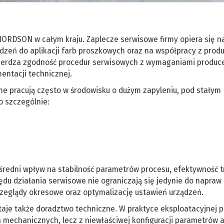
RDSON w całym kraju. Zaplecze serwisowe firmy opiera się n
ądzeń do aplikacji farb proszkowych oraz na współpracy z pro
ierdza zgodność procedur serwisowych z wymaganiami produc
entacji technicznej.
e pracują często w środowisku o dużym zapyleniu, pod stałym
o szczególnie:
edni wpływ na stabilność parametrów procesu, efektywność t
ędu działania serwisowe nie ograniczają się jedynie do napraw
rzeglądy okresowe oraz optymalizację ustawień urządzeń.
taje także doradztwo techniczne. W praktyce eksploatacyjnej 
ń mechanicznych, lecz z niewłaściwej konfiguracji parametrów a