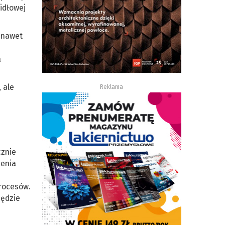
idłowej
 nawet
a
 ale
Reklama
cznie
zenia
procesów.
będzie