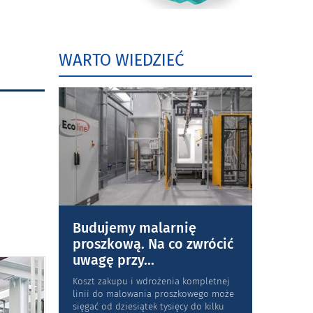
WARTO WIEDZIEĆ
Budujemy malarnię
proszkową. Na co zwrócić
uwagę przy
...
Koszt zakupu i wdrożenia kompletnej
linii do malowania proszkowego może
sięgać od dziesiątek tysięcy do kilku