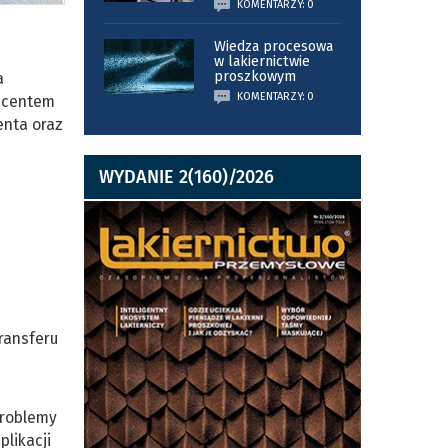
KOMENTARZY: 0
Wiedza procesowa
w lakiernictwie
proszkowym
a
KOMENTARZY: 0
ducentem
enta oraz
WYDANIE 2(160)/2026
ransferu
problemy
plikacji