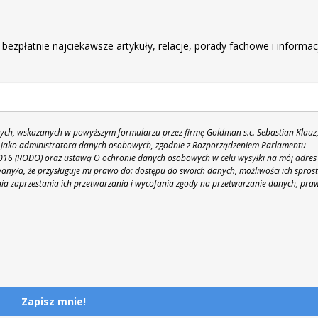
r
 bezpłatnie najciekawsze artykuły, relacje, porady fachowe i informac
h, wskazanych w powyższym formularzu przez firmę Goldman s.c. Sebastian Klauz
 86 jako administratora danych osobowych, zgodnie z Rozporządzeniem Parlamentu
 2016 (RODO) oraz ustawą O ochronie danych osobowych w celu wysyłki na mój adres
y/a, że przysługuje mi prawo do: dostępu do swoich danych, możliwości ich spros
nia zaprzestania ich przetwarzania i wycofania zgody na przetwarzanie danych, pra
Zapisz mnie!