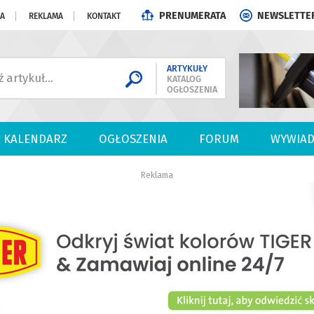
PRENUMERATA
NEWSLETTE
JA
REKLAMA
KONTAKT
ARTYKUŁY
KATALOG
OGŁOSZENIA
KALENDARZ
OGŁOSZENIA
FORUM
WYWIAD
Reklama