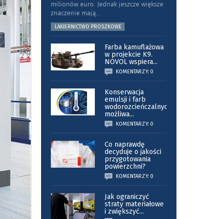
milionów euro. Jednak jeszcze większe
znaczenie mają
...
LAKIERNICTWO PROSZKOWE
Farba kamuflażowa
w projekcie K9.
NOVOL wspiera
...
KOMENTARZY: 0
Konserwacja
emulsji i farb
wodorozcieńczalnych
możliwa
...
KOMENTARZY: 0
Co naprawdę
decyduje o jakości
przygotowania
powierzchni?
KOMENTARZY: 0
Jak ograniczyć
straty materiałowe
i zwiększyć
...