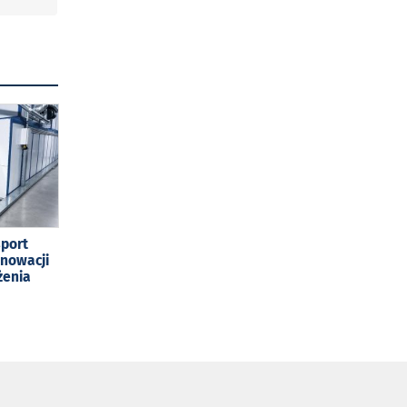
sport
enowacji
żenia