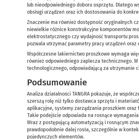
lub nieodpowiedniego doboru osprzętu. Dlatego ws
obsługi urządzeń oraz ich dostosowania do konkr
Znaczenie ma również dostępność oryginalnych c
niewielkie różnice konstrukcyjne komponentów mo
elektrostatycznego czy wydajność transportu pros
pozwala utrzymać parametry pracy urządzeń oraz o
Współczesne lakiernictwo proszkowe wymaga więc 
również odpowiedniego zaplecza technicznego. W t
technologicznego, odpowiadającą za utrzymanie cią
Podsumowanie
Analiza działalności TANGRA pokazuje, że współcz
szerszą rolę niż tylko dostawca sprzętu i materiałó
aplikacyjne, systemy zarządzania proszkiem oraz 
Takie podejście odpowiada na rosnące wymagania p
Wraz z postępującą automatyzacją i rosnącym zn
prawdopodobnie dalej rosła, szczególnie w kontekści
pojedynczych elementów.