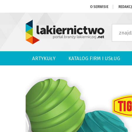
O SERWISIE
REDAKC
ARTYKUŁY
KATALOG FIRM I USŁUG