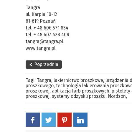
Tangra
ul. Karpia 10-12
61-619 Poznań
tel. + 48 606 571 834
tel. + 48 607 428 408
tangra@tangra.pl
www.tangra.pl
Poprzednia
Tagi:
Tangra
,
lakiernictwo proszkowe
,
urządzenia 
proszkowego
,
technologia lakierowania proszkow
proszkowej
,
aplikacja farb proszkowych
,
pistolet
proszkowej
,
systemy odzysku proszku
,
Nordson
,