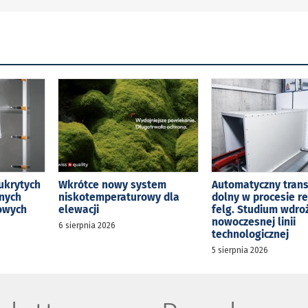
ukrytych
Wkrótce nowy system
Automatyczny tran
jnych
niskotemperaturowy dla
dolny w procesie r
kowych
elewacji
felg. Studium wdro
nowoczesnej linii
6 sierpnia 2026
technologicznej
5 sierpnia 2026