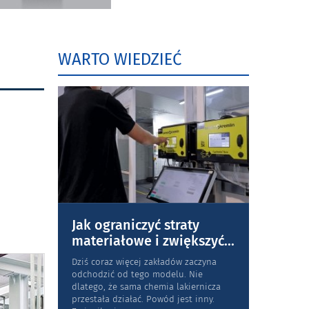
WARTO WIEDZIEĆ
Jak ograniczyć straty
materiałowe i zwiększyć
...
Dziś coraz więcej zakładów zaczyna
odchodzić od tego modelu. Nie
dlatego, że sama chemia lakiernicza
przestała działać. Powód jest inny.