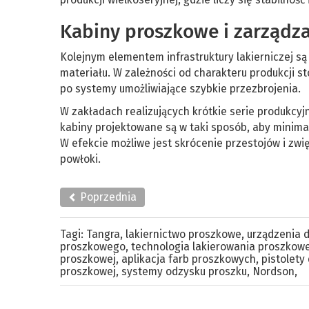
Kabiny proszkowe i zarządz
Kolejnym elementem infrastruktury lakierniczej są
materiału. W zależności od charakteru produkcji 
po systemy umożliwiające szybkie przezbrojenia.
W zakładach realizujących krótkie serie produkc
kabiny projektowane są w taki sposób, aby minima
W efekcie możliwe jest skrócenie przestojów i zwi
powłoki.
Poprzednia
Tagi:
Tangra
,
lakiernictwo proszkowe
,
urządzenia 
proszkowego
,
technologia lakierowania proszkow
proszkowej
,
aplikacja farb proszkowych
,
pistolet
proszkowej
,
systemy odzysku proszku
,
Nordson
,