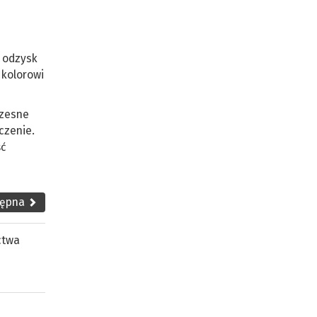
z odzysk
 kolorowi
czesne
czenie.
ść
tępna
ctwa