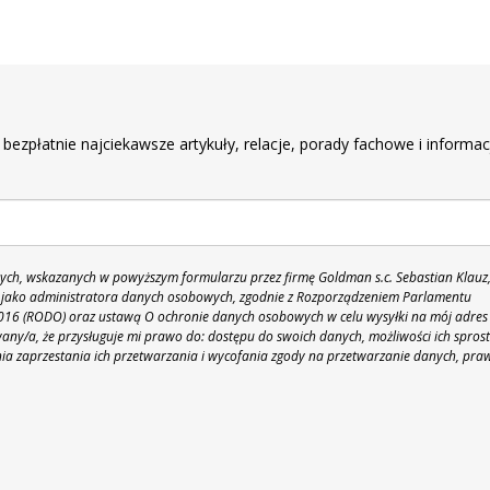
r
 bezpłatnie najciekawsze artykuły, relacje, porady fachowe i informac
h, wskazanych w powyższym formularzu przez firmę Goldman s.c. Sebastian Klauz
 86 jako administratora danych osobowych, zgodnie z Rozporządzeniem Parlamentu
 2016 (RODO) oraz ustawą O ochronie danych osobowych w celu wysyłki na mój adres
y/a, że przysługuje mi prawo do: dostępu do swoich danych, możliwości ich spros
nia zaprzestania ich przetwarzania i wycofania zgody na przetwarzanie danych, pra