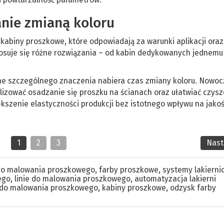
anie zmianą koloru
 kabiny proszkowe, które odpowiadają za warunki aplikacji ora
stosuje się różne rozwiązania – od kabin dedykowanych jednemu
yjne szczególnego znaczenia nabiera czas zmiany koloru. Nowo
lizować osadzanie się proszku na ścianach oraz ułatwiać czysz
ększenie elastyczności produkcji bez istotnego wpływu na jako
1
2
3
Nas
do malowania proszkowego
,
farby proszkowe
,
systemy lakierni
ego
,
linie do malowania proszkowego
,
automatyzacja lakierni
y do malowania proszkowego
,
kabiny proszkowe
,
odzysk farby