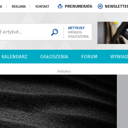
PRENUMERATA
NEWSLETTE
JA
REKLAMA
KONTAKT
ARTYKUŁY
KATALOG
OGŁOSZENIA
KALENDARZ
OGŁOSZENIA
FORUM
WYWIAD
Reklama