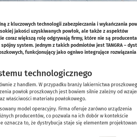
dną z kluczowych technologii zabezpieczania i wykańczania pow
ysokiej jakości uzyskiwanych powłok, ale także z aspektów
 coraz większą rolę odgrywają firmy, które nie są producenta
 spójny system. Jednym z takich podmiotów jest TANGRA – dys
szkowych, funkcjonujący jako ogniwo integrujące rozwiązania
ystemu technologicznego
głównie z handlem. W przypadku branży lakiernictwa proszkoweg
zenia powłok proszkowych jest bowiem silnie zależny od wzaj
raz właściwości materiału powłokowego.
nsowany model operacyjny. Firma oferuje zarówno urządzenia
różnych producentów, co pozwala na ich dobór w kontekście
e oznacza to, że dystrybucja staje się elementem projektowan