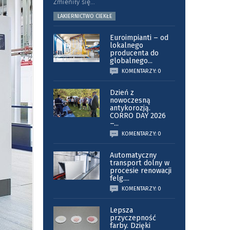
Zmieniły się
...
LAKIERNICTWO CIEKŁE
Euroimpianti – od
lokalnego
producenta do
globalnego
...
KOMENTARZY: 0
Dzień z
nowoczesną
antykorozją.
CORRO DAY 2026
–
...
KOMENTARZY: 0
Automatyczny
transport dolny w
procesie renowacji
felg.
...
KOMENTARZY: 0
Lepsza
przyczepność
farby. Dzięki