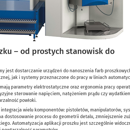
szku – od prostych stanowisk do
my jest dostarczanie urządzeń do nanoszenia farb proszkowyc
cznej, jak i systemy przeznaczone do pracy w liniach automaty
 mają parametry elektrostatyczne oraz ergonomia pracy operat
yzyjne sterowanie napięciem, natężeniem prądu czy wydatkie
arzalność powłoki.
st integracja wielu komponentów: pistoletów, manipulatorów, s
na dostosowanie procesu do geometrii detalu, zmniejszenie zu
iego. Automatyzacja aplikacji proszku jest szczególnie widocz
ć i powtarzalność parametrów.