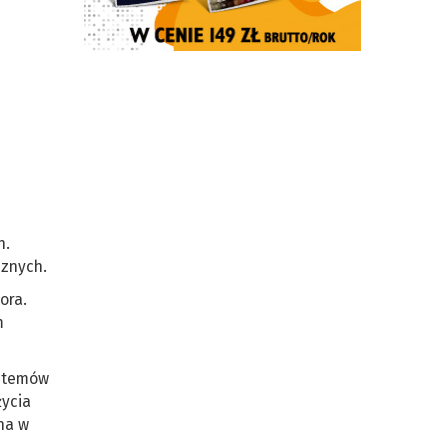
h.
cznych.
ora.
m
ystemów
życia
na w