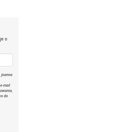
je o
, Joanna
 e-mail
towania,
wo do