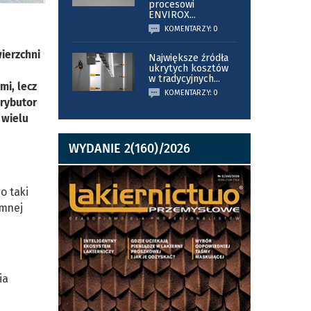
procesowi
ENVIROX
...
KOMENTARZY: 0
ierzchni
Największe źródła
ukrytych kosztów
w tradycyjnych
...
mi, lecz
KOMENTARZY: 0
trybutor
 wielu
WYDANIE 2(160)/2026
o taki
emnej
ia