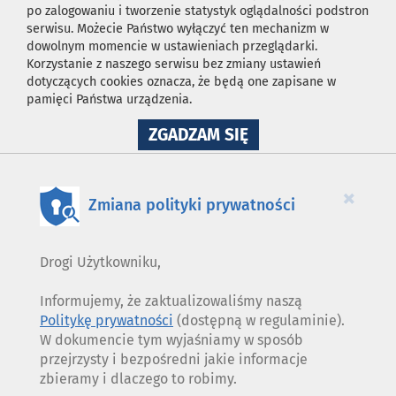
po zalogowaniu i tworzenie statystyk oglądalności podstron
serwisu. Możecie Państwo wyłączyć ten mechanizm w
dowolnym momencie w ustawieniach przeglądarki.
Korzystanie z naszego serwisu bez zmiany ustawień
dotyczących cookies oznacza, że będą one zapisane w
pamięci Państwa urządzenia.
NA
ZGADZAM SIĘ
WYKORZYSTANIE
PLIKÓW
COOKIES
×
Zmiana polityki prywatności
Drogi Użytkowniku,
Informujemy, że zaktualizowaliśmy naszą
Politykę prywatności
(dostępną w regulaminie).
W dokumencie tym wyjaśniamy w sposób
przejrzysty i bezpośredni jakie informacje
zbieramy i dlaczego to robimy.