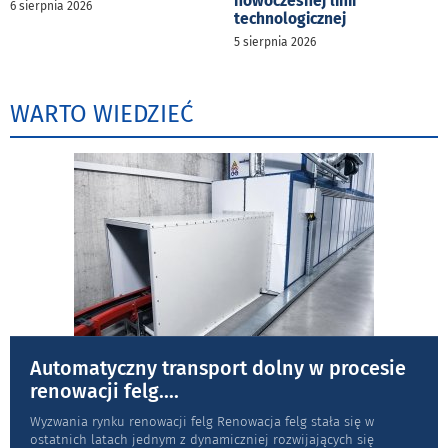
nowoczesnej linii
6 sierpnia 2026
technologicznej
5 sierpnia 2026
WARTO WIEDZIEĆ
Automatyczny transport dolny w procesie
renowacji felg.
...
Wyzwania rynku renowacji felg Renowacja felg stała się w
ostatnich latach jednym z dynamiczniej rozwijających się