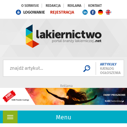
O SERWISIE
REDAKCJA
REKLAMA
KONTAKT
LOGOWANIE
REJESTRACJA
ARTYKUŁY
KATALOG
OGŁOSZENIA
Reklama
Menu
Rozwiń
nawigację