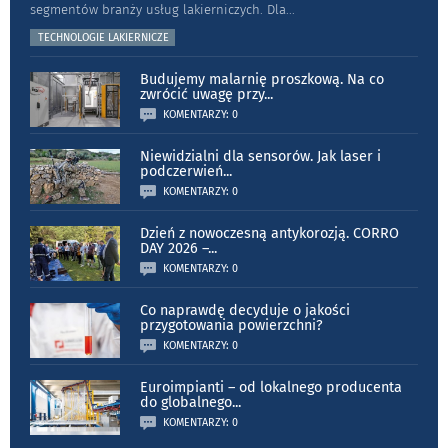
segmentów branży usług lakierniczych. Dla
...
TECHNOLOGIE LAKIERNICZE
Budujemy malarnię proszkową. Na co
zwrócić uwagę przy
...
KOMENTARZY: 0
Niewidzialni dla sensorów. Jak laser i
podczerwień
...
KOMENTARZY: 0
Dzień z nowoczesną antykorozją. CORRO
DAY 2026 –
...
KOMENTARZY: 0
Co naprawdę decyduje o jakości
przygotowania powierzchni?
KOMENTARZY: 0
Euroimpianti – od lokalnego producenta
do globalnego
...
KOMENTARZY: 0