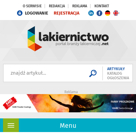
O SERWISIE
REDAKCJA
REKLAMA
KONTAKT
LOGOWANIE
REJESTRACJA
ARTYKUŁY
KATALOG
OGŁOSZENIA
Reklama
Menu
Rozwiń
nawigację