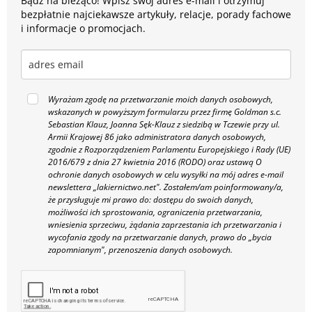
Bądź na bieżąco! Wpisz swój adres e-mail i otrzymuj
bezpłatnie najciekawsze artykuły, relacje, porady fachowe
i informacje o promocjach.
Wyrażam zgodę na przetwarzanie moich danych osobowych,
wskazanych w powyższym formularzu przez firmę Goldman s.c.
Sebastian Klauz, Joanna Sęk-Klauz z siedzibą w Tczewie przy ul.
Armii Krajowej 86 jako administratora danych osobowych,
zgodnie z Rozporządzeniem Parlamentu Europejskiego i Rady (UE)
2016/679 z dnia 27 kwietnia 2016 (RODO) oraz ustawą O
ochronie danych osobowych w celu wysyłki na mój adres e-mail
newslettera „lakiernictwo.net".
Zostałem/am poinformowany/a,
że przysługuje mi prawo do: dostępu do swoich danych,
możliwości ich sprostowania, ograniczenia przetwarzania,
wniesienia sprzeciwu, żądania zaprzestania ich przetwarzania i
wycofania zgody na przetwarzanie danych, prawo do „bycia
zapomnianym", przenoszenia danych osobowych.