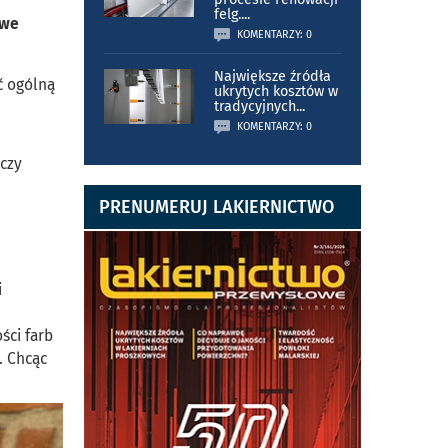
felg.
...
owe
KOMENTARZY: 0
Największe źródła
ć ogólną
ukrytych kosztów w
tradycyjnych
...
KOMENTARZY: 0
 czy
PRENUMERUJ LAKIERNICTWO
i
ści farb
. Chcąc