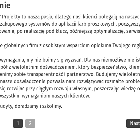
nie
 Projekty to nasza pasja, dlatego nasi klienci polegają na naszy
zakupowego systemów do aplikacji farb proszkowych, począwsz
owanie, po realizację pod klucz, późniejszą optymalizację, serwis
e globalnych firm z osobistym wsparciem opiekuna Twojego reg
 wymagania, my nie boimy się wyzwań. Dla nas niemożliwe nie ist
spół z wieloletnim doświadczeniem, który bezpieczeństwo, klient
Cenimy sobie transparentność i partnerstwo. Budujemy wieloletn
a nasze doświadczenie pozwala nam rozwiązywać rozmaite problem
ię rozwijać przy ciągłym rozwoju własnym, poszerzając wiedzę o
ć wszystkim wymaganiom naszych klientów.
my audyty, doradzamy i szkolimy.
1
2
Nas