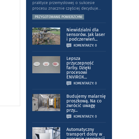
praktyce przemysłowej o sukcesie
procesu znacznie częściej decyduje
...
PRZYGOTOWANIE POWIERZCHNI
Niewidzialni dla
sensorów. Jak laser
i podczerwień
...
KOMENTARZY: 0
Lepsza
przyczepność
farby. Dzięki
procesowi
ENVIROX
...
KOMENTARZY: 0
Budujemy malarnię
proszkową. Na co
zwrócić uwagę
przy
...
KOMENTARZY: 0
Automatyczny
transport dolny w
procesie renowacji