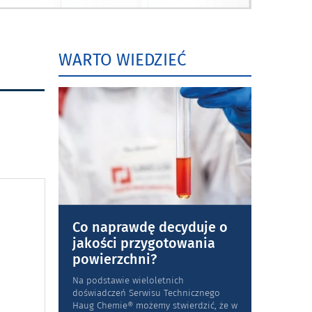
WARTO WIEDZIEĆ
Co naprawdę decyduje o
jakości przygotowania
powierzchni?
Na podstawie wieloletnich
doświadczeń Serwisu Technicznego
Haug Chemie® możemy stwierdzić, że w