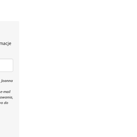
rmacje
, Joanna
 e-mail
towania,
wo do