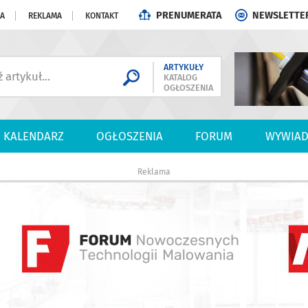
PRENUMERATA
NEWSLETTE
JA
REKLAMA
KONTAKT
ARTYKUŁY
KATALOG
OGŁOSZENIA
KALENDARZ
OGŁOSZENIA
FORUM
WYWIAD
Reklama