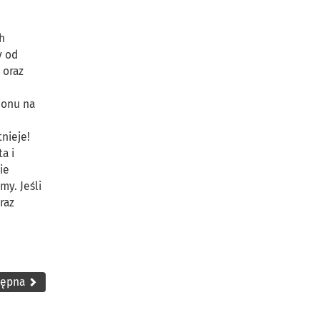
ch
y od
 oraz
ionu na
nieje!
a i
ie
y. Jeśli
raz
tępna