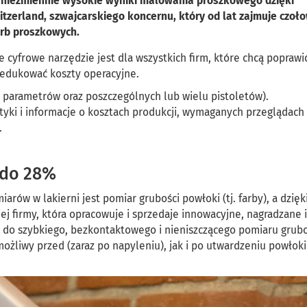
 niezmiennie wysokie wyniki malowania proszkowego dzięki
itzerland, szwajcarskiego koncernu, który od lat zajmuje czoł
arb proszkowych.
cyfrowe narzędzie jest dla wszystkich firm, które chcą poprawi
redukować koszty operacyjne.
h parametrów oraz poszczególnych lub wielu pistoletów).
ystyki i informacje o kosztach produkcji, wymaganych przeglądach
.
 do 28%
rów w lakierni jest pomiar grubości powłoki (tj. farby), a dzięk
j firmy, która opracowuje i sprzedaje innowacyjne, nagradzane i
o szybkiego, bezkontaktowego i nieniszczącego pomiaru grubo
ożliwy przed (zaraz po napyleniu), jak i po utwardzeniu powłoki