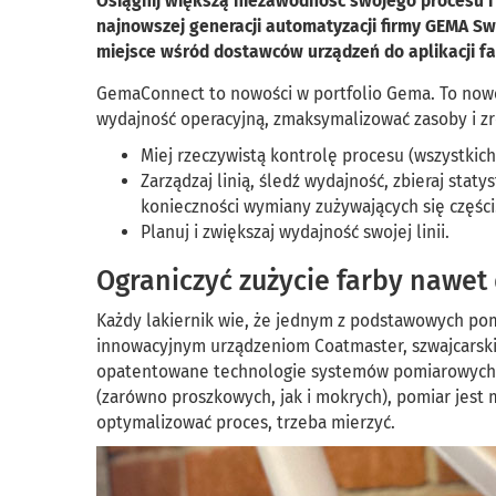
Osiągnij większą niezawodność swojego procesu i
najnowszej generacji automatyzacji firmy GEMA Sw
miejsce wśród dostawców urządzeń do aplikacji f
GemaConnect to nowości w portfolio Gema. To nowe 
wydajność operacyjną, zmaksymalizować zasoby i z
Miej rzeczywistą kontrolę procesu (wszystkic
Zarządzaj linią, śledź wydajność, zbieraj stat
konieczności wymiany zużywających się części
Planuj i zwiększaj wydajność swojej linii.
Ograniczyć zużycie farby nawet
Każdy lakiernik wie, że jednym z podstawowych pomia
innowacyjnym urządzeniom Coatmaster, szwajcarskie
opatentowane technologie systemów pomiarowych d
(zarówno proszkowych, jak i mokrych), pomiar jest m
optymalizować proces, trzeba mierzyć.