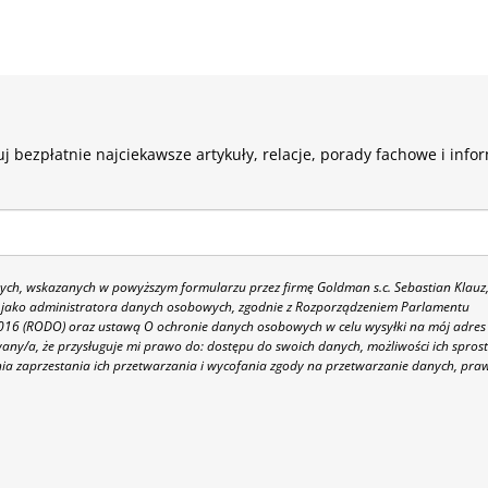
j bezpłatnie najciekawsze artykuły, relacje, porady fachowe i info
h, wskazanych w powyższym formularzu przez firmę Goldman s.c. Sebastian Klauz
 86 jako administratora danych osobowych, zgodnie z Rozporządzeniem Parlamentu
 2016 (RODO) oraz ustawą O ochronie danych osobowych w celu wysyłki na mój adres
y/a, że przysługuje mi prawo do: dostępu do swoich danych, możliwości ich spros
nia zaprzestania ich przetwarzania i wycofania zgody na przetwarzanie danych, pra