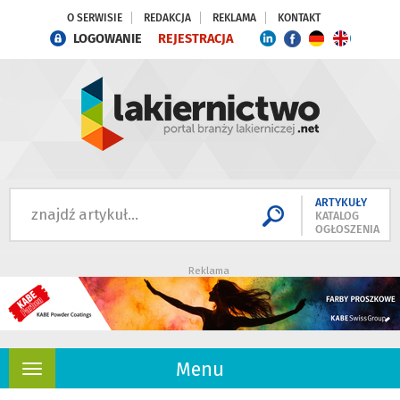
O SERWISIE
REDAKCJA
REKLAMA
KONTAKT
LOGOWANIE
REJESTRACJA
ARTYKUŁY
KATALOG
OGŁOSZENIA
Reklama
Menu
Rozwiń
nawigację