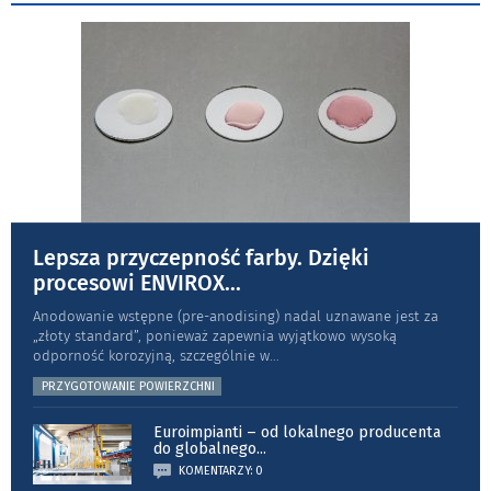
Lepsza przyczepność farby. Dzięki
procesowi ENVIROX
...
Anodowanie wstępne (pre-anodising) nadal uznawane jest za
„złoty standard”, ponieważ zapewnia wyjątkowo wysoką
odporność koro­zyjną, szczególnie w
...
PRZYGOTOWANIE POWIERZCHNI
Euroimpianti – od lokalnego producenta
do globalnego
...
KOMENTARZY: 0