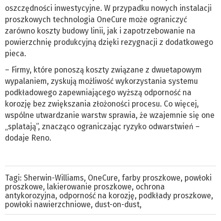
oszczędności inwestycyjne. W przypadku nowych instalacji
proszkowych technologia OneCure może ograniczyć
zarówno koszty budowy linii, jak i zapotrzebowanie na
powierzchnię produkcyjną dzięki rezygnacji z dodatkowego
pieca.
– Firmy, które ponoszą koszty związane z dwuetapowym
wypalaniem, zyskują możliwość wykorzystania systemu
podkładowego zapewniającego wyższą odporność na
korozję bez zwiększania złożoności procesu. Co więcej,
wspólne utwardzanie warstw sprawia, że wzajemnie się one
„splatają”, znacząco ograniczając ryzyko odwarstwień –
dodaje Reno.
Tagi:
Sherwin-Williams
,
OneCure
,
farby proszkowe
,
powłoki
proszkowe
,
lakierowanie proszkowe
,
ochrona
antykorozyjna
,
odporność na korozję
,
podkłady proszkowe
,
powłoki nawierzchniowe
,
dust-on-dust
,