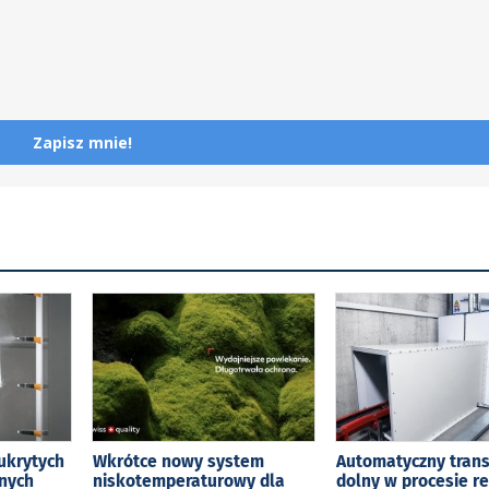
Zapisz mnie!
ukrytych
Wkrótce nowy system
Automatyczny tran
jnych
niskotemperaturowy dla
dolny w procesie r