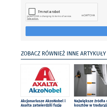
ZOBACZ RÓWNIEŻ INNE ARTYKUŁY
Akcjonariusze AkzoNobel i
Największe źródła 
Axalta zatwierdzili fuzję
kosztów w tradycy