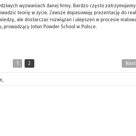
wdziwych wyzwaniach danej firmy. Bardzo często zatrzymujem
prowadzić teorię w życie. Zawsze dopasowuję prezentację do rea
 wiedzę, ale dostarczać rozwiązań i ulepszeń w procesie malow
o, prowadzący Jotun Powder School w Polsce.
1
2
Nas
e
,