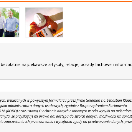
r
 bezpłatnie najciekawsze artykuły, relacje, porady fachowe i informac
h, wskazanych w powyższym formularzu przez firmę Goldman s.c. Sebastian Klauz
 86 jako administratora danych osobowych, zgodnie z Rozporządzeniem Parlamentu
 2016 (RODO) oraz ustawą O ochronie danych osobowych w celu wysyłki na mój adres
y/a, że przysługuje mi prawo do: dostępu do swoich danych, możliwości ich spros
nia zaprzestania ich przetwarzania i wycofania zgody na przetwarzanie danych, pra