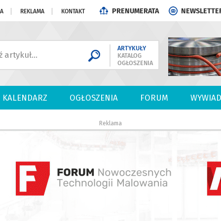
PRENUMERATA
NEWSLETTE
JA
REKLAMA
KONTAKT
ARTYKUŁY
KATALOG
OGŁOSZENIA
KALENDARZ
OGŁOSZENIA
FORUM
WYWIAD
Reklama