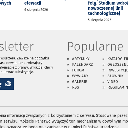
kowych
elewacji
felg. Studium wdro
nowoczesnej linii
6 sierpnia 2026
technologicznej
5 sierpnia 2026
letter
Popularne
ewslettera. Zawsze na początku
ARTYKUŁY
KATALOG FI
asz newsletter zawierający
KALENDARZ
OGŁOSZENI
nformacje z branży. W każdej chwili
FORUM
INWESTYCJ
anulować subskrypcję.
WYWIADY
SŁOWNIK
GALERIE
VIDEO
Ę
RSS
REGULAMIN
ia informacji związanych z korzystaniem z serwisu. Stosowane przez n
ron serwisu. Możecie Państwo wyłączyć ten mechanizm w dowolnym mom
es oznacza, że będą one zapisane w pamięci Państwa urządzenia.