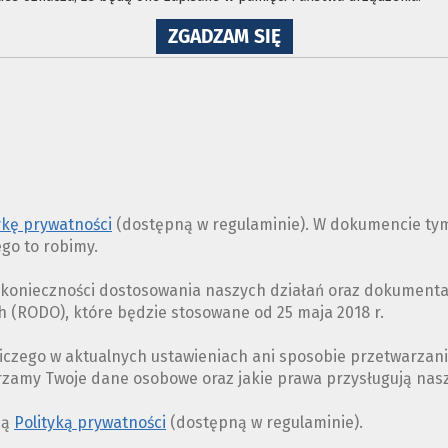
NA
ZGADZAM SIĘ
WYKORZYSTANIE
PLIKÓW
COOKIES
ykę prywatności
(dostępną w regulaminie). W dokumencie tym
ego to robimy.
z konieczności dostosowania naszych działań oraz dokument
(RODO), które będzie stosowane od 25 maja 2018 r.
iczego w aktualnych ustawieniach ani sposobie przetwarzan
arzamy Twoje dane osobowe oraz jakie prawa przysługują na
ną
Polityką prywatności
(dostępną w regulaminie).