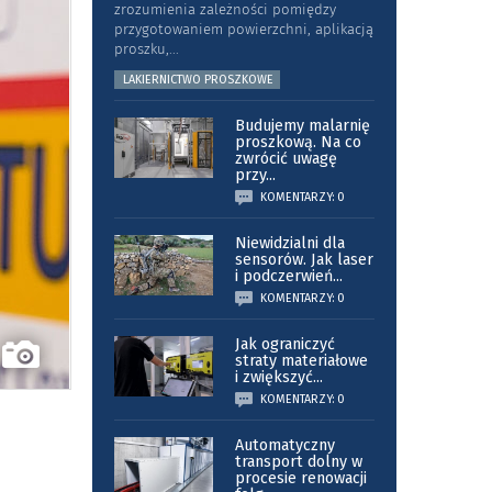
zrozumienia zależności pomiędzy
przygotowaniem powierzchni, aplikacją
proszku,
...
LAKIERNICTWO PROSZKOWE
Budujemy malarnię
proszkową. Na co
zwrócić uwagę
przy
...
KOMENTARZY: 0
Niewidzialni dla
sensorów. Jak laser
i podczerwień
...
KOMENTARZY: 0
Jak ograniczyć
straty materiałowe
i zwiększyć
...
KOMENTARZY: 0
Automatyczny
transport dolny w
procesie renowacji