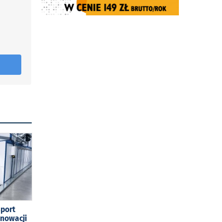
sport
enowacji