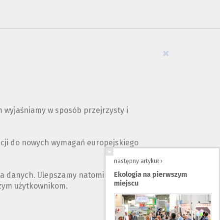
×
 wyjaśniamy w sposób przejrzysty i
acji do nowych wymagań europejskiego
następny artykuł ›
ia danych. Ulepszamy natomiast opis naszych
Ekologia na pierwszym
miejscu
szym użytkownikom.