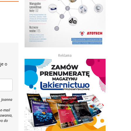
Reklama
je o
, Joanna
 e-mail
towania,
wo do