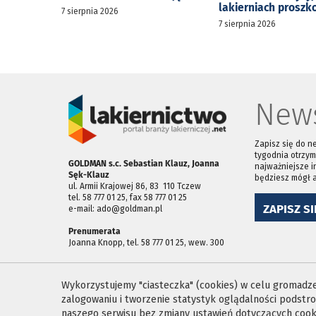
lakierniach prosz
7 sierpnia 2026
7 sierpnia 2026
News
Zapisz się do n
tygodnia otrzym
GOLDMAN s.c. Sebastian Klauz, Joanna
najważniejsze i
Sęk-Klauz
będziesz mógł 
ul. Armii Krajowej 86, 83 ­ 110 Tczew
tel. 58 777 01 25, fax 58 777 01 25
ZAPISZ SI
e-mail: ado@goldman.pl
Prenumerata
Joanna Knopp, tel. 58 777 01 25, wew. 300
Wykorzystujemy "ciasteczka" (cookies) w celu gromadzen
zalogowaniu i tworzenie statystyk oglądalności podst
naszego serwisu bez zmiany ustawień dotyczących cooki