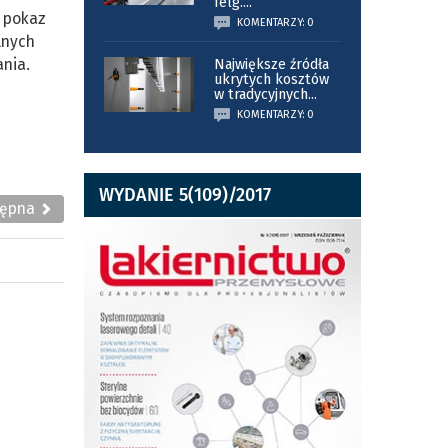
felg.
...
y pokaz
KOMENTARZY: 0
lnych
ania.
Największe źródła
ukrytych kosztów
w tradycyjnych
...
KOMENTARZY: 0
WYDANIE 5(109)/2017
tępna