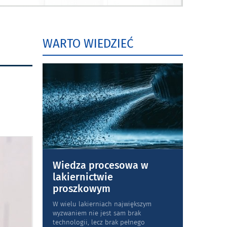
WARTO WIEDZIEĆ
Wiedza procesowa w
lakiernictwie
proszkowym
W wielu lakierniach największym
wyzwaniem nie jest sam brak
technologii, lecz brak pełnego