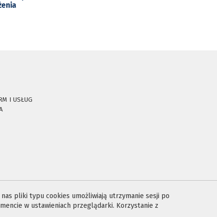
żenia
RM I USŁUG
A
E
as pliki typu cookies umożliwiają utrzymanie sesji po
encie w ustawieniach przeglądarki. Korzystanie z