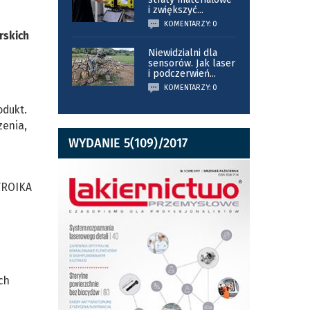
i zwiększyć
...
KOMENTARZY: 0
rskich
Niewidzialni dla
sensorów. Jak laser
i podczerwień
...
KOMENTARZY: 0
odukt.
zenia,
WYDANIE 5(109)/2017
 TROIKA
ch