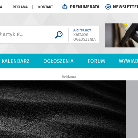
PRENUMERATA
NEWSLETTE
JA
REKLAMA
KONTAKT
ARTYKUŁY
KATALOG
OGŁOSZENIA
KALENDARZ
OGŁOSZENIA
FORUM
WYWIAD
Reklama