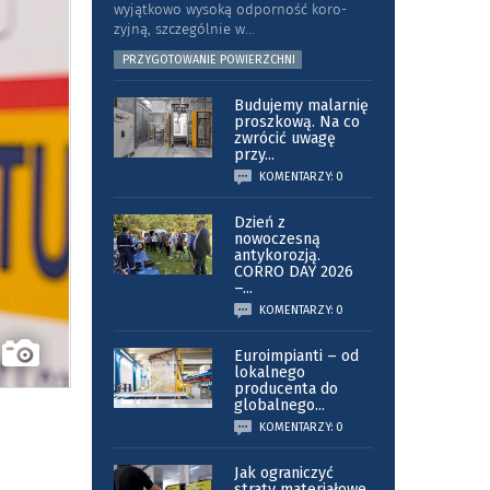
wyjątkowo wysoką odporność koro­
zyjną, szczególnie w
...
PRZYGOTOWANIE POWIERZCHNI
Budujemy malarnię
proszkową. Na co
zwrócić uwagę
przy
...
KOMENTARZY: 0
Dzień z
nowoczesną
antykorozją.
CORRO DAY 2026
–
...
KOMENTARZY: 0
Euroimpianti – od
lokalnego
producenta do
globalnego
...
KOMENTARZY: 0
Jak ograniczyć
straty materiałowe