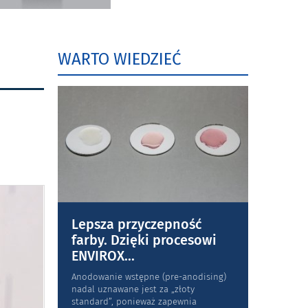
WARTO WIEDZIEĆ
Lepsza przyczepność
farby. Dzięki procesowi
ENVIROX
...
Anodowanie wstępne (pre-anodising)
nadal uznawane jest za „złoty
standard”, ponieważ zapewnia