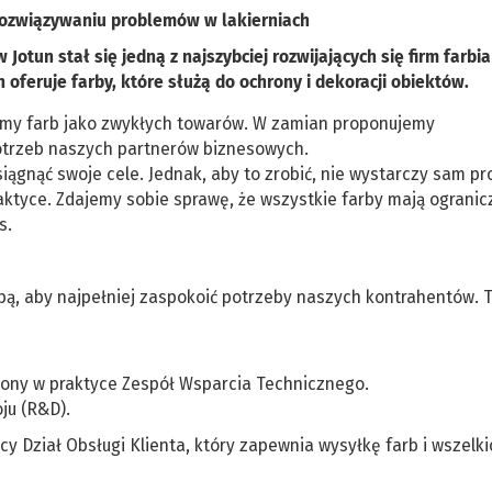
 rozwiązywaniu problemów w lakierniach
otun stał się jedną z najszybciej rozwijających się firm farbia
 oferuje farby, które służą do ochrony i dekoracji obiektów.
gamy farb jako zwykłych towarów. W zamian proponujemy
otrzeb naszych partnerów biznesowych.
siągnąć swoje cele. Jednak, aby to zrobić, nie wystarczy sam pr
aktyce. Zdajemy sobie sprawę, że wszystkie farby mają ogranic
s.
obą, aby najpełniej zaspokoić potrzeby naszych kontrahentów.
zony w praktyce Zespół Wsparcia Technicznego.
oju (R&D).
cy Dział Obsługi Klienta, który zapewnia wysyłkę farb i wszelki