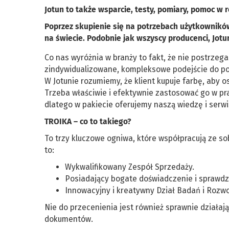
Jotun to także wsparcie, testy, pomiary, pomoc w
Poprzez skupienie się na potrzebach użytkowników J
na świecie. Podobnie jak wszyscy producenci, Jotun
Co nas wyróżnia w branży to fakt, że nie postrze
zindywidualizowane, kompleksowe podejście do p
W Jotunie rozumiemy, że klient kupuje farbę, aby o
Trzeba właściwie i efektywnie zastosować go w pr
dlatego w pakiecie oferujemy naszą wiedzę i serwi
TROIKA – co to takiego?
To trzy kluczowe ogniwa, które współpracują ze s
to:
Wykwalifikowany Zespół Sprzedaży.
Posiadający bogate doświadczenie i sprawd
Innowacyjny i kreatywny Dział Badań i Rozw
Nie do przecenienia jest również sprawnie działają
dokumentów.