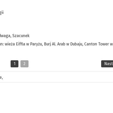
ii
 Odwaga, Szacunek
 wieża Eiffla w Paryżu, Burj Al. Arab w Dubaju, Canton Tower w
1
2
Nas
e
,