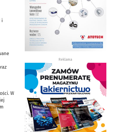
 i
owane
Reklama
oraz
ości. W
ej
ym