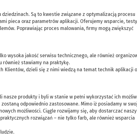
dziedzinach. Są to kwestie związane z optymalizacją procesu
mi pieca oraz parametrów aplikacji. Oferujemy wsparcie, testy
blemów. Poprawiając proces malowania, firmy mogą zwiększyć
tylko wysoka jakość serwisu technicznego, ale również organiz
u również stawiamy na praktykę.
 Klientów, dzieli się z nimi wiedzą na temat technik aplikacji 
li nasze produkty i byli w stanie w pełni wykorzystać ich możliw
e zostaną odpowiednio zastosowane. Mimo iż posiadamy w swoj
 nowych możliwości. Ciągle rozwijamy się, aby dostarczać nasz
raktycznych rozwiązań – nie tylko farb, ale również wsparcia
kim ludzie.