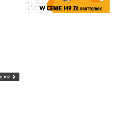
tępna