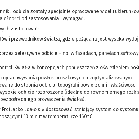
niku odbicia zostały specjalnie opracowane w celu ukierunk
 zależności od zastosowania i wymagań.
iwych zastosowań:
udów i przewodników światła, gdzie pożądana jest wysoka wyda
oprzez selektywne odbicie – np. w fasadach, panelach sufitowy
kontroli światła w koncepcjach pomieszczeń z oświetleniem poś
 do opracowywania powłok proszkowych o zoptymalizowanym
wane do stopnia odbicia, topografii powierzchni i właściwości
wysokie odbicie rozproszone (idealne do równomiernego rozkł
do bezpośredniego prowadzenia światła).
 FreiLacke udało się dostosować istniejący system do systemu
oszącymi 10 minut w temperaturze 160°C.