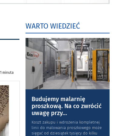
WARTO WIEDZIEĆ
 1 minuta
Budujemy malarnię
proszkową. Na co zwrócić
uwagę przy
...
Koszt zakupu i wdrożenia kompletnej
linii do malowania proszkowego może
sięgać od dziesiątek tysięcy do kilku