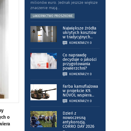
milionów euro. Jednak jeszcze większe
znaczenie mają
...
LAKIERNICTWO PROSZKOWE
Największe źródła
ukrytych kosztów
w tradycyjnych
...
KOMENTARZY: 0
Co naprawdę
decyduje o jakości
przygotowania
powierzchni?
KOMENTARZY: 0
Farba kamuflażowa
w projekcie K9.
NOVOL wspiera
...
KOMENTARZY: 0
my
Dzień z
ych o
nowoczesną
antykorozją.
wiera
CORRO DAY 2026
–
...