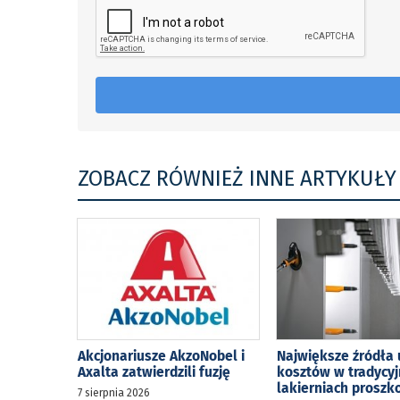
ZOBACZ RÓWNIEŻ INNE ARTYKUŁY
Akcjonariusze AkzoNobel i
Największe źródła 
Axalta zatwierdzili fuzję
kosztów w tradycy
lakierniach prosz
7 sierpnia 2026