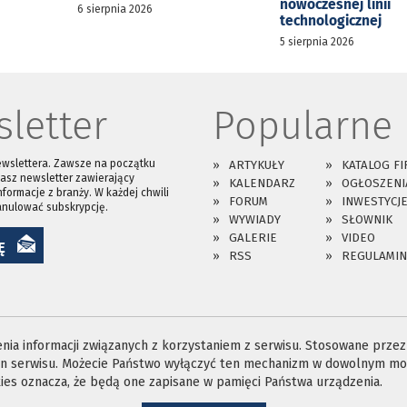
nowoczesnej linii
6 sierpnia 2026
technologicznej
5 sierpnia 2026
letter
Popularne
ewslettera. Zawsze na początku
ARTYKUŁY
KATALOG FI
asz newsletter zawierający
KALENDARZ
OGŁOSZENI
nformacje z branży. W każdej chwili
FORUM
INWESTYCJ
anulować subskrypcję.
WYWIADY
SŁOWNIK
GALERIE
VIDEO
Ę
RSS
REGULAMIN
ia informacji związanych z korzystaniem z serwisu. Stosowane przez n
ron serwisu. Możecie Państwo wyłączyć ten mechanizm w dowolnym mom
es oznacza, że będą one zapisane w pamięci Państwa urządzenia.