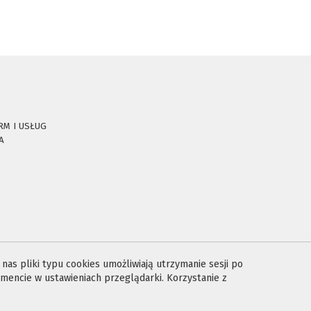
RM I USŁUG
A
E
as pliki typu cookies umożliwiają utrzymanie sesji po
encie w ustawieniach przeglądarki. Korzystanie z