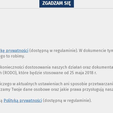
NA
ZGADZAM SIĘ
WYKORZYSTANIE
PLIKÓW
COOKIES
ykę prywatności
(dostępną w regulaminie). W dokumencie tym
ego to robimy.
z konieczności dostosowania naszych działań oraz dokument
(RODO), które będzie stosowane od 25 maja 2018 r.
iczego w aktualnych ustawieniach ani sposobie przetwarzan
arzamy Twoje dane osobowe oraz jakie prawa przysługują na
ną
Polityką prywatności
(dostępną w regulaminie).