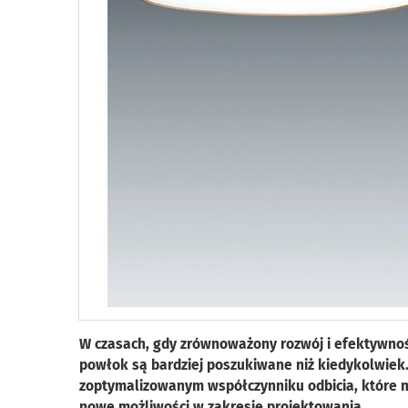
W czasach, gdy zrównoważony rozwój i efektywność
powłok są bardziej poszukiwane niż kiedykolwiek
zoptymalizowanym współczynniku odbicia, które n
nowe możliwości w zakresie projektowania.