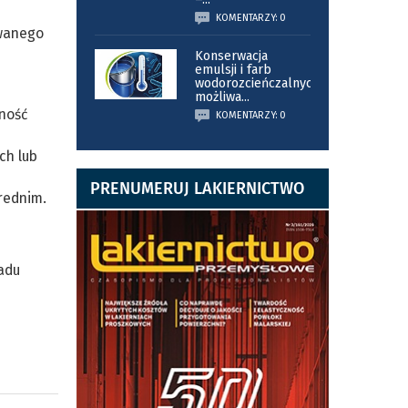
KOMENTARZY: 0
owanego
Konserwacja
emulsji i farb
wodorozcieńczalnych
możliwa
...
jność
KOMENTARZY: 0
ch lub
PRENUMERUJ LAKIERNICTWO
rednim.
adu