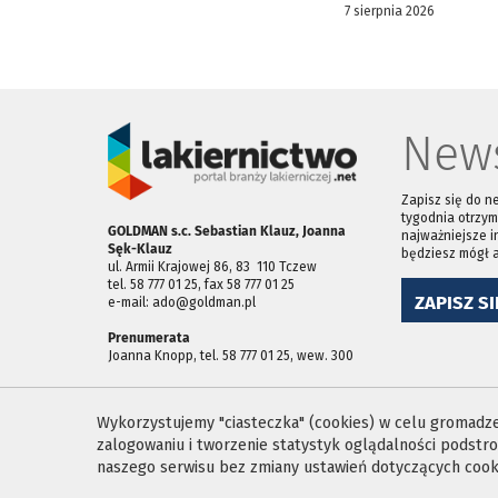
7 sierpnia 2026
News
Zapisz się do n
tygodnia otrzym
GOLDMAN s.c. Sebastian Klauz, Joanna
najważniejsze i
Sęk-Klauz
będziesz mógł 
ul. Armii Krajowej 86, 83 ­ 110 Tczew
tel. 58 777 01 25, fax 58 777 01 25
ZAPISZ SI
e-mail: ado@goldman.pl
Prenumerata
Joanna Knopp, tel. 58 777 01 25, wew. 300
Wykorzystujemy "ciasteczka" (cookies) w celu gromadzen
zalogowaniu i tworzenie statystyk oglądalności podst
naszego serwisu bez zmiany ustawień dotyczących cooki