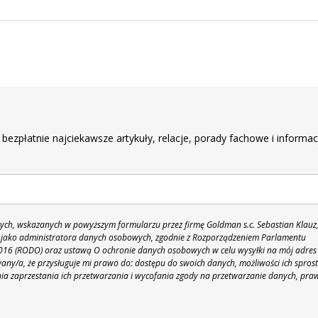
r
 bezpłatnie najciekawsze artykuły, relacje, porady fachowe i informac
h, wskazanych w powyższym formularzu przez firmę Goldman s.c. Sebastian Klauz
 86 jako administratora danych osobowych, zgodnie z Rozporządzeniem Parlamentu
 2016 (RODO) oraz ustawą O ochronie danych osobowych w celu wysyłki na mój adres
y/a, że przysługuje mi prawo do: dostępu do swoich danych, możliwości ich spros
nia zaprzestania ich przetwarzania i wycofania zgody na przetwarzanie danych, pra