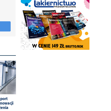
sport
enowacji
żenia