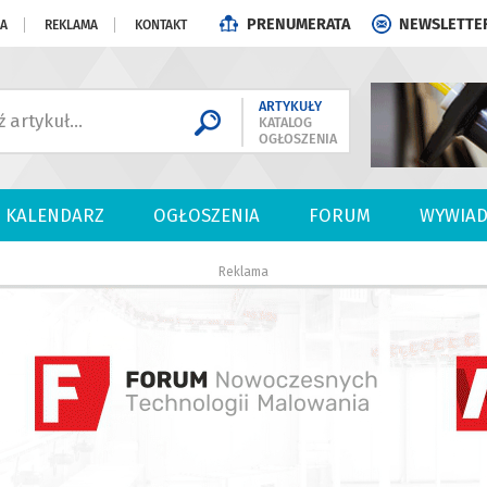
PRENUMERATA
NEWSLETTE
JA
REKLAMA
KONTAKT
ARTYKUŁY
KATALOG
OGŁOSZENIA
KALENDARZ
OGŁOSZENIA
FORUM
WYWIAD
Reklama