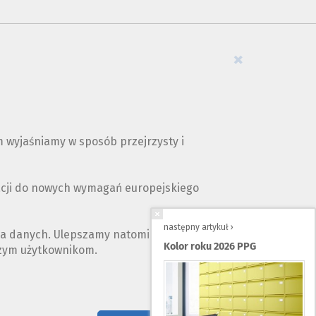
×
 wyjaśniamy w sposób przejrzysty i
acji do nowych wymagań europejskiego
następny artykuł ›
ia danych. Ulepszamy natomiast opis naszych
Kolor roku 2026 PPG
szym użytkownikom.