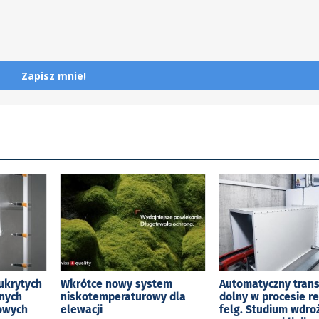
Zapisz mnie!
ukrytych
Wkrótce nowy system
Automatyczny tran
jnych
niskotemperaturowy dla
dolny w procesie r
kowych
elewacji
felg. Studium wdro