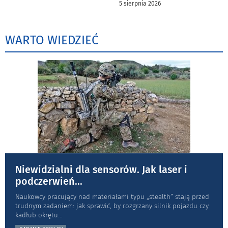
5 sierpnia 2026
WARTO WIEDZIEĆ
Niewidzialni dla sensorów. Jak laser i
podczerwień
...
Naukowcy pracujący nad materiałami typu „stea­lth” stają przed
trudnym zadaniem: jak sprawić, by rozgrzany silnik pojazdu czy
kadłub okrętu
...