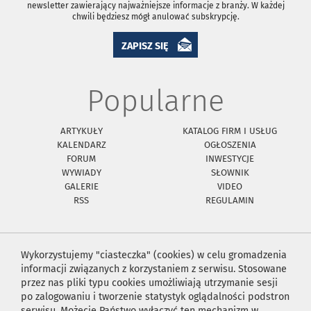
newsletter zawierający najważniejsze informacje z branży. W każdej
chwili będziesz mógł anulować subskrypcję.
ZAPISZ SIĘ
Popularne
ARTYKUŁY
KATALOG FIRM I USŁUG
KALENDARZ
OGŁOSZENIA
FORUM
INWESTYCJE
WYWIADY
SŁOWNIK
GALERIE
VIDEO
RSS
REGULAMIN
Wykorzystujemy "ciasteczka" (cookies) w celu gromadzenia
informacji związanych z korzystaniem z serwisu. Stosowane
przez nas pliki typu cookies umożliwiają utrzymanie sesji
po zalogowaniu i tworzenie statystyk oglądalności podstron
serwisu. Możecie Państwo wyłączyć ten mechanizm w