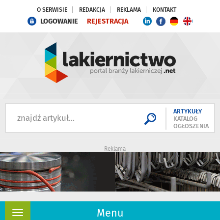
O SERWISIE
REDAKCJA
REKLAMA
KONTAKT
LOGOWANIE
REJESTRACJA
ARTYKUŁY
KATALOG
OGŁOSZENIA
Reklama
Menu
Rozwiń