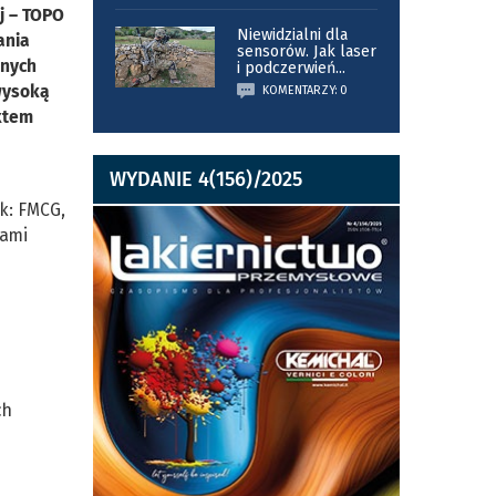
j – TOPO
Niewidzialni dla
ania
sensorów. Jak laser
snych
i podczerwień
...
 wysoką
KOMENTARZY: 0
ktem
WYDANIE 4(156)/2025
ak: FMCG,
iami
ch