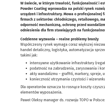
W świecie, w którym trwałość, funkcjonalność i e
Powder Coating wprowadza na polski rynek rozwią
urządzeń i infrastruktury. Mowa o profesjonalnej 
firmach z sektorów: chłodniczego, retailowego, m
odporność mechaniczną, ochronę przed wandalizm
odniesienia dla firm stawiających na funkcjonaln
Codzienne wyzwania – realne problemy branży
Współczesny rynek wymaga coraz większej niezawodn
handel detaliczny, logistyka, automatyzacja sprz
takimi jak:
intensywne użytkowanie infrastruktury (regał
podatność na zabrudzenia, zarysowania i kon
akty wandalizmu – graffiti, markery, spreje,
konieczność utrzymania czystości i wizerunk
Dla operatorów oznacza to rosnące koszty czyszcz
elementów wyposażenia.
Paweł Oleksy manager ds. rozwoju TOPO w Polsce