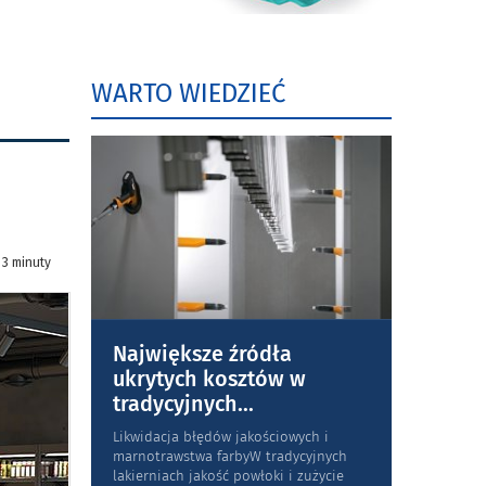
WARTO WIEDZIEĆ
 3 minuty
Największe źródła
ukrytych kosztów w
tradycyjnych
...
Likwidacja błędów jakościowych i
marnotrawstwa farbyW tradycyjnych
lakierniach jakość powłoki i zużycie