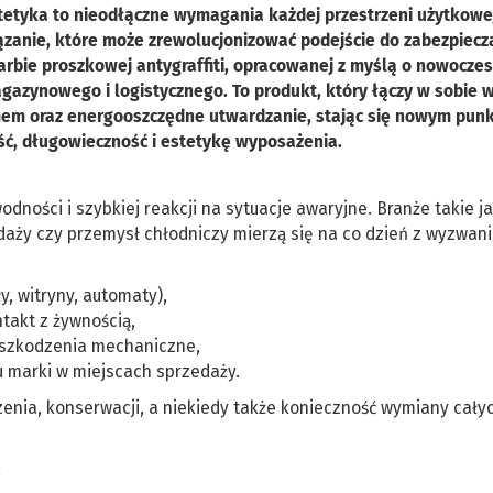
stetyka to nieodłączne wymagania każdej przestrzeni użytkowe
zanie, które może zrewolucjonizować podejście do zabezpiecz
farbie proszkowej antygraffiti, opracowanej z myślą o nowocze
agazynowego i logistycznego. To produkt, który łączy w sobie
em oraz energooszczędne utwardzanie, stając się nowym pun
ość, długowieczność i estetykę wyposażenia.
ości i szybkiej reakcji na sytuacje awaryjne. Branże takie j
edaży czy przemysł chłodniczy mierzą się na co dzień z wyzwan
y, witryny, automaty),
takt z żywnością,
 uszkodzenia mechaniczne,
u marki w miejscach sprzedaży.
enia, konserwacji, a niekiedy także konieczność wymiany cały
: