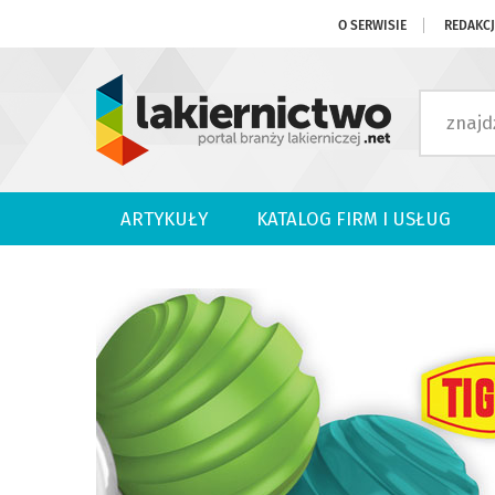
O SERWISIE
REDAKC
ARTYKUŁY
KATALOG FIRM I USŁUG