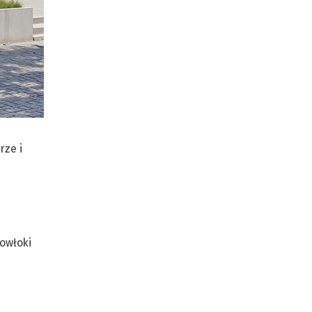
rze i
owłoki