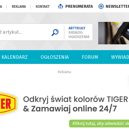
PRENUMERATA
NEWSLETTE
JA
REKLAMA
KONTAKT
ARTYKUŁY
KATALOG
OGŁOSZENIA
KALENDARZ
OGŁOSZENIA
FORUM
WYWIAD
Reklama