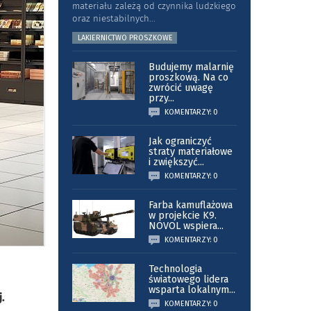
materiału zależą od czynnika ludzkiego
oraz niestabilnych
...
LAKIERNICTWO PROSZKOWE
Budujemy malarnię
proszkową. Na co
zwrócić uwagę
przy
...
KOMENTARZY: 0
Jak ograniczyć
straty materiałowe
i zwiększyć
...
KOMENTARZY: 0
Farba kamuflażowa
w projekcie K9.
NOVOL wspiera
...
KOMENTARZY: 0
Technologia
światowego lidera
wsparta lokalnym
...
.
KOMENTARZY: 0