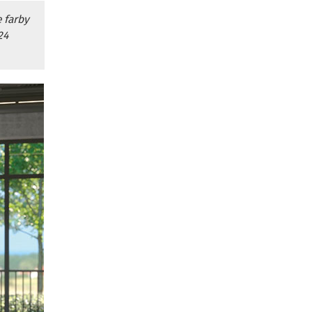
 farby
24