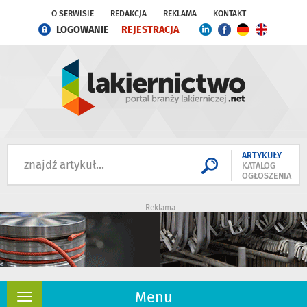
O SERWISIE
REDAKCJA
REKLAMA
KONTAKT
LOGOWANIE
REJESTRACJA
ARTYKUŁY
KATALOG
OGŁOSZENIA
Reklama
Menu
Rozwiń