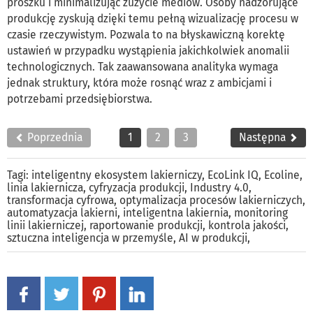
proszku i minimalizując zużycie mediów. Osoby nadzorujące
produkcję zyskują dzięki temu pełną wizualizację procesu w
czasie rzeczywistym. Pozwala to na błyskawiczną korektę
ustawień w przypadku wystąpienia jakichkolwiek anomalii
technologicznych. Tak zaawansowana analityka wymaga
jednak struktury, która może rosnąć wraz z ambicjami i
potrzebami przedsiębiorstwa.
Poprzednia
1
2
3
Następna
Tagi:
inteligentny ekosystem lakierniczy
,
EcoLink IQ
,
Ecoline
,
linia lakiernicza
,
cyfryzacja produkcji
,
Industry 4.0
,
transformacja cyfrowa
,
optymalizacja procesów lakierniczych
,
automatyzacja lakierni
,
inteligentna lakiernia
,
monitoring
linii lakierniczej
,
raportowanie produkcji
,
kontrola jakości
,
sztuczna inteligencja w przemyśle
,
AI w produkcji
,