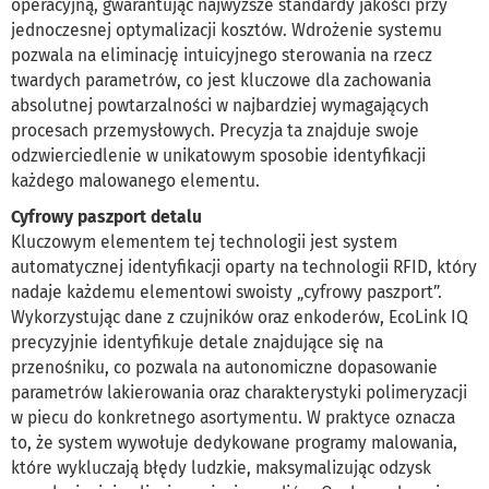
operacyjną, gwarantując najwyższe standardy jakości przy
jednoczesnej optymalizacji kosztów. Wdrożenie systemu
pozwala na eliminację intuicyjnego sterowania na rzecz
twardych parametrów, co jest kluczowe dla zachowania
absolutnej powtarzalności w najbardziej wymagających
procesach przemysłowych. Precyzja ta znajduje swoje
odzwierciedlenie w unikatowym sposobie identyfikacji
każdego malowanego elementu.
Cyfrowy paszport detalu
Kluczowym elementem tej technologii jest system
automatycznej identyfikacji oparty na technologii RFID, który
nadaje każdemu elementowi swoisty „cyfrowy paszport”.
Wykorzystując dane z czujników oraz enkoderów, EcoLink IQ
precyzyjnie identyfikuje detale znajdujące się na
przenośniku, co pozwala na autonomiczne dopasowanie
parametrów lakierowania oraz charakterystyki polimeryzacji
w piecu do konkretnego asortymentu. W praktyce oznacza
to, że system wywołuje dedykowane programy malowania,
które wykluczają błędy ludzkie, maksymalizując odzysk