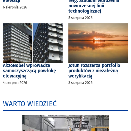
elewacji
felg. Studium wdrożenia
nowoczesnej linii
6 sierpnia 2026
technologicznej
5 sierpnia 2026
AkzoNobel wprowadza
Jotun rozszerza portfolio
samoczyszczącą powłokę
produktów z niezależną
elewacyjną
weryfikacją
4 sierpnia 2026
3 sierpnia 2026
WARTO WIEDZIEĆ