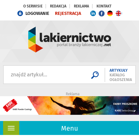
O SERWISIE
REDAKCJA
REKLAMA
KONTAKT
LOGOWANIE
REJESTRACJA
ARTYKUŁY
KATALOG
OGŁOSZENIA
Reklama
Menu
Rozwiń
nawigację