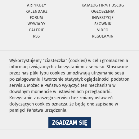
ARTYKUŁY
KATALOG FIRM I USŁUG
KALENDARZ
OGŁOSZENIA
FORUM
INWESTYCJE
WYWIADY
SŁOWNIK
GALERIE
VIDEO
RSS
REGULAMIN
Wykorzystujemy "ciasteczka" (cookies) w celu gromadzenia
informacji związanych z korzystaniem z serwisu. Stosowane
przez nas pliki typu cookies umożliwiają utrzymanie sesji
po zalogowaniu i tworzenie statystyk oglądalności podstron
serwisu. Możecie Państwo wyłączyć ten mechanizm w
dowolnym momencie w ustawieniach przeglądarki.
Korzystanie z naszego serwisu bez zmiany ustawień
dotyczących cookies oznacza, że będą one zapisane w
pamięci Państwa urządzenia.
NA
ZGADZAM SIĘ
WYKORZYSTANIE
PLIKÓW
COOKIES