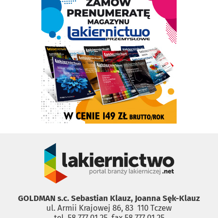
GOLDMAN s.c. Sebastian Klauz, Joanna Sęk-Klauz
ul. Armii Krajowej 86, 83 ­ 110 Tczew
tel. 58 777 01 25, fax 58 777 01 25