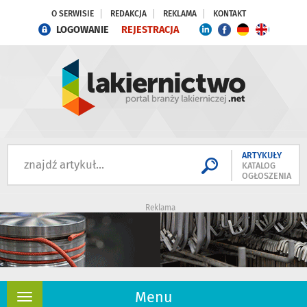
O SERWISIE
REDAKCJA
REKLAMA
KONTAKT
LOGOWANIE
REJESTRACJA
ARTYKUŁY
KATALOG
OGŁOSZENIA
Reklama
Menu
Rozwiń