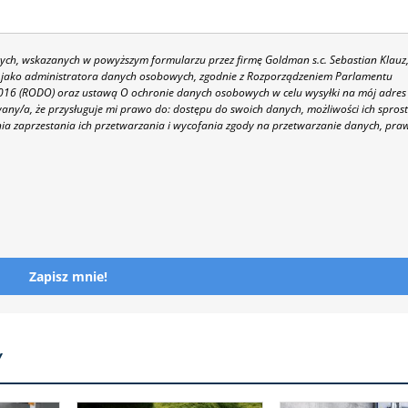
h, wskazanych w powyższym formularzu przez firmę Goldman s.c. Sebastian Klauz
 86 jako administratora danych osobowych, zgodnie z Rozporządzeniem Parlamentu
 2016 (RODO) oraz ustawą O ochronie danych osobowych w celu wysyłki na mój adres
y/a, że przysługuje mi prawo do: dostępu do swoich danych, możliwości ich spros
nia zaprzestania ich przetwarzania i wycofania zgody na przetwarzanie danych, pra
Zapisz mnie!
Y