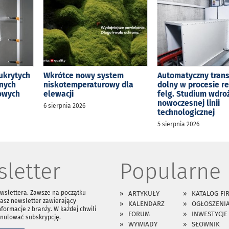
ukrytych
Wkrótce nowy system
Automatyczny tran
jnych
niskotemperaturowy dla
dolny w procesie r
kowych
elewacji
felg. Studium wdro
nowoczesnej linii
6 sierpnia 2026
technologicznej
5 sierpnia 2026
letter
Popularne
ewslettera. Zawsze na początku
ARTYKUŁY
KATALOG FI
asz newsletter zawierający
KALENDARZ
OGŁOSZENI
nformacje z branży. W każdej chwili
FORUM
INWESTYCJE
anulować subskrypcję.
WYWIADY
SŁOWNIK