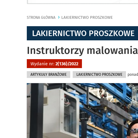
LAKIERNICTWO PROSZKOWE
STRONA GŁÓWNA
LAKIERNICTWO PROSZKOWE
Instruktorzy malowani
Wydanie nr:
2(136)/2022
ARTYKUŁY BRANŻOWE
LAKIERNICTWO PROSZKOWE
ponad 