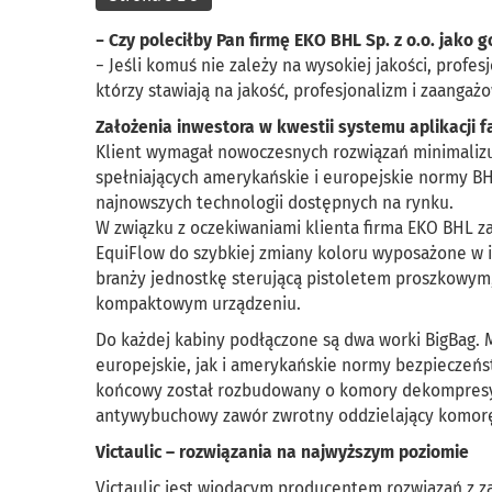
− Czy poleciłby Pan firmę EKO BHL Sp. z o.o. jako
− Jeśli komuś nie zależy na wysokiej jakości, profes
którzy stawiają na jakość, profesjonalizm i zaangaż
Założenia inwestora w kwestii systemu aplikacji 
Klient wymagał nowoczesnych rozwiązań minimalizuj
spełniających amerykańskie i europejskie normy 
najnowszych technologii dostępnych na rynku.
W związku z oczekiwaniami klienta firma EKO BHL 
EquiFlow do szybkiej zmiany koloru wyposażone w 
branży jednostkę sterującą pistoletem proszkowym, 
kompaktowym urządzeniu.
Do każdej kabiny podłączone są dwa worki BigBag. M
europejskie, jak i amerykańskie normy bezpieczeńs
końcowy został rozbudowany o komory dekompresyj
antywybuchowy zawór zwrotny oddzielający komorę 
Victaulic – rozwiązania na najwyższym poziomie
Victaulic jest wiodącym producentem rozwiązań z za