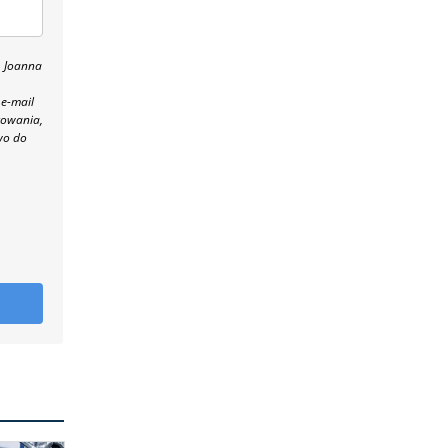
, Joanna
 e-mail
towania,
wo do