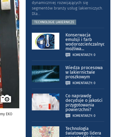
dynamiczniej rozwijających się
segmentów branży usług lakierniczych.
Dla
...
TECHNOLOGIE LAKIERNICZE
Konserwacja
emulsji i farb
wodorozcieńczalnych
możliwa
...
KOMENTARZY: 0
Wiedza procesowa
w lakiernictwie
proszkowym
KOMENTARZY: 0
Co naprawdę
decyduje o jakości
przygotowania
powierzchni?
irmy EKO
KOMENTARZY: 0
Technologia
światowego lidera