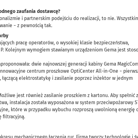
 godnego zaufania dostawcę?
jonalizmie i partnerskim podejściu do realizacji, to nie. Wszystki
owanie − z pewnością tak.
farby
ących pracę operatorów, o wysokiej klasie bezpieczeństwa,
BHP. Kolejnym wymogiem stawianym urządzeniom Gema jest stos
zaproponowała: dwie najnowszej generacji kabiny Gema MagicCo
innowacyjne centrum proszkowe OptiCenter All-in-One − pierws
łączącą elektrostatykę i zasilanie poprzez inżektor w jednym
ożliwe jest również zasilanie proszkiem z kartonu. Aby spełnić
twa, instalacja została wyposażona w system przeciwpożarowy ST
ne, które w przypadku wybuchu rozproszą uwolnioną energię 
filtracyjną.
kresu mechanicznego łączenia rur. Firma tworzy technologie i ś