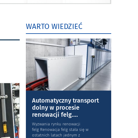
WARTO WIEDZIEĆ
Automatyczny transport
dolny w procesie
renowacji felg.
...
Wyzwania rynku renowacji
felg Renowacja felg stała się w
ostatnich latach jednym z