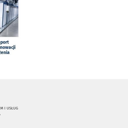
sport
enowacji
żenia
RM I USŁUG
A