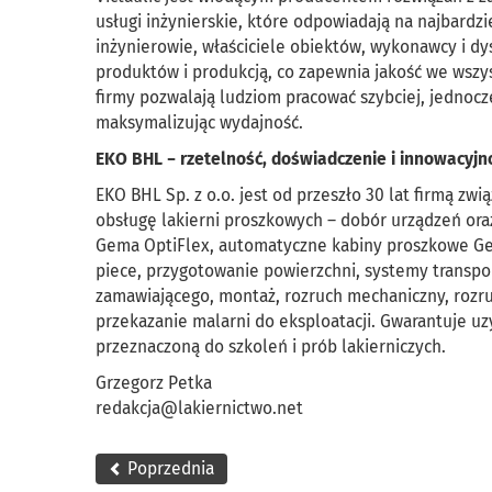
usługi inżynierskie, które odpowiadają na najbardzi
inżynierowie, właściciele obiektów, wykonawcy i dys
produktów i produkcją, co zapewnia jakość we wszys
firmy pozwalają ludziom pracować szybciej, jednoc
maksymalizując wydajność.
EKO BHL − rzetelność, doświadczenie i innowacyjn
EKO BHL Sp. z o.o. jest od przeszło 30 lat firmą 
obsługę lakierni proszkowych – dobór urządzeń or
Gema OptiFlex, automatyczne kabiny proszkowe Gem
piece, przygotowanie powierzchni, systemy transpo
zamawiającego, montaż, rozruch mechaniczny, rozru
przekazanie malarni do eksploatacji. Gwarantuje u
przeznaczoną do szkoleń i prób lakierniczych.
Grzegorz Petka
redakcja@lakiernictwo.net
Poprzednia