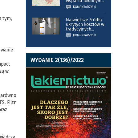
wsparta lokalnym
...
KOMENTARZY: 0
m tym,
Największe źródła
ukrytych kosztów w
tradycyjnych
...
KOMENTARZY: 0
owanie
WYDANIE 2(136)/2022
mpact
zą w
 zarówno
S. Filtr
oraz
wiadczy