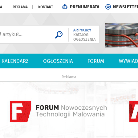
PRENUMERATA
NEWSLETTE
JA
REKLAMA
KONTAKT
ARTYKUŁY
KATALOG
OGŁOSZENIA
KALENDARZ
OGŁOSZENIA
FORUM
WYWIAD
Reklama