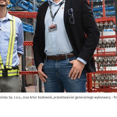
 Polska Sp. z o.o., oraz Artur Kozłowski, przedstawiciel generalnego wykonawcy − f