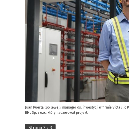
Juan Puerta (po lewej), manager ds. inwestycji w firmie Victaulic
BHL Sp. z o.o., który nadzorował projekt.
Strona 3 z 3