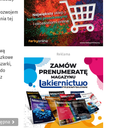
 rozwojem
nia tej
ową
Reklama
oszkowe
zarki,
 do
az
tępna