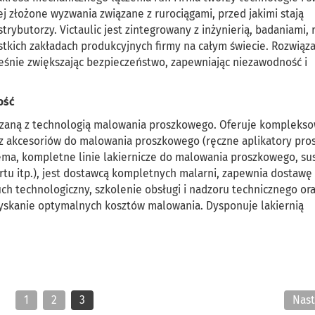
ej złożone wyzwania związane z rurociągami, przed jakimi stają
trybutorzy. Victaulic jest zintegrowany z inżynierią, badaniami,
tkich zakładach produkcyjnych firmy na całym świecie. Rozwiąza
ześnie zwiększając bezpieczeństwo, zapewniając niezawodność i
ość
związaną z technologią malowania proszkowego. Oferuje kompleks
az akcesoriów do malowania proszkowego (ręczne aplikatory pr
a, kompletne linie lakiernicze do malowania proszkowego, sus
rtu itp.), jest dostawcą kompletnych malarni, zapewnia dostawę
ch technologiczny, szkolenie obsługi i nadzoru technicznego or
zyskanie optymalnych kosztów malowania. Dysponuje lakiernią
1
2
3
Nas