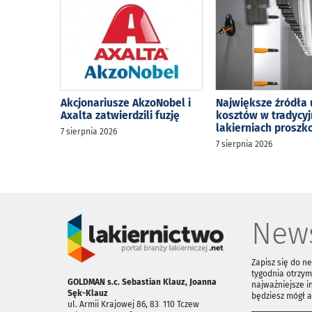
Akcjonariusze AkzoNobel i
Największe źródła 
Axalta zatwierdzili fuzję
kosztów w tradycy
lakierniach prosz
7 sierpnia 2026
7 sierpnia 2026
News
Zapisz się do n
tygodnia otrzym
GOLDMAN s.c. Sebastian Klauz, Joanna
najważniejsze i
Sęk-Klauz
będziesz mógł 
ul. Armii Krajowej 86, 83 ­ 110 Tczew