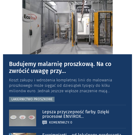
Budujemy malarnię proszkową. Na co
zwrócić uwagę przy
...
Koszt zakupu i wdrożenia kompletnej linii do malowania
proszkowego może sięgać od dziesiątek tysięcy do kilku
milionów euro. Jednak jeszcze większe znaczenie mają
...
LAKIERNICTWO PROSZKOWE
Lepsza przyczepność farby. Dzięki
procesowi ENVIROX
...
KOMENTARZY: 0