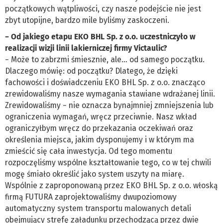
początkowych wątpliwości, czy nasze podejście nie jest
zbyt utopijne, bardzo mile byliśmy zaskoczeni.
− Od jakiego etapu EKO BHL Sp. z o.o. uczestniczyło w
realizacji wizji linii lakierniczej firmy Victaulic?
− Może to zabrzmi śmiesznie, ale… od samego początku.
Dlaczego mówię: od początku? Dlatego, że dzięki
fachowości i doświadczeniu EKO BHL Sp. z o.o. znacząco
zrewidowaliśmy nasze wymagania stawiane wdrażanej linii.
Zrewidowaliśmy − nie oznacza bynajmniej zmniejszenia lub
ograniczenia wymagań, wręcz przeciwnie. Nasz wkład
ograniczyłbym wręcz do przekazania oczekiwań oraz
określenia miejsca, jakim dysponujemy i w którym ma
zmieścić się cała inwestycja. Od tego momentu
rozpoczęliśmy wspólne kształtowanie tego, co w tej chwili
mogę śmiało określić jako system uszyty na miarę.
Wspólnie z zaproponowaną przez EKO BHL Sp. z o.o. włoską
firmą FUTURA zaprojektowaliśmy dwupoziomowy
automatyczny system transportu malowanych detali
obejmujący strefę załadunku przechodzącą przez dwie