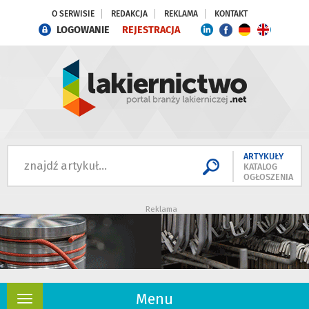
O SERWISIE
REDAKCJA
REKLAMA
KONTAKT
LOGOWANIE
REJESTRACJA
ARTYKUŁY
KATALOG
OGŁOSZENIA
Reklama
Menu
Rozwiń