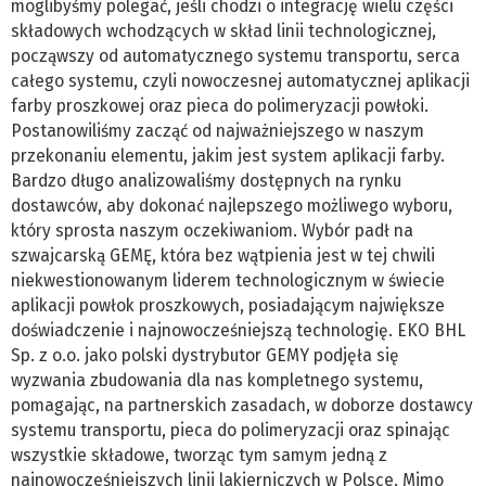
moglibyśmy polegać, jeśli chodzi o integrację wielu części
składowych wchodzących w skład linii technologicznej,
począwszy od automatycznego systemu transportu, serca
całego systemu, czyli nowoczesnej automatycznej aplikacji
farby proszkowej oraz pieca do polimeryzacji powłoki.
Postanowiliśmy zacząć od najważniejszego w naszym
przekonaniu elementu, jakim jest system aplikacji farby.
Bardzo długo analizowaliśmy dostępnych na rynku
dostawców, aby dokonać najlepszego możliwego wyboru,
który sprosta naszym oczekiwaniom. Wybór padł na
szwajcarską GEMĘ, która bez wątpienia jest w tej chwili
niekwestionowanym liderem technologicznym w świecie
aplikacji powłok proszkowych, posiadającym największe
doświadczenie i najnowocześniejszą technologię. EKO BHL
Sp. z o.o. jako polski dystrybutor GEMY podjęła się
wyzwania zbudowania dla nas kompletnego systemu,
pomagając, na partnerskich zasadach, w doborze dostawcy
systemu transportu, pieca do polimeryzacji oraz spinając
wszystkie składowe, tworząc tym samym jedną z
najnowocześniejszych linii lakierniczych w Polsce. Mimo