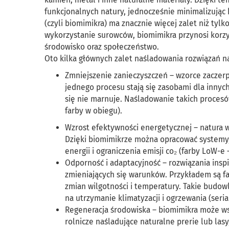
funkcjonalnych natury, jednocześnie minimalizując 
(czyli biomimikra) ma znacznie więcej zalet niż ty
wykorzystanie surowców, biomimikra przynosi korzy
środowisko oraz społeczeństwo.
Oto kilka głównych zalet naśladowania rozwiązań 
Zmniejszenie zanieczyszczeń – wzorce zaczerp
jednego procesu stają się zasobami dla innyc
się nie marnuje. Naśladowanie takich proces
farby w obiegu).
Wzrost efektywności energetycznej – natura w
Dzięki biomimikrze można opracować systemy,
energii i ograniczenia emisji co₂ (farby LoW-e 
Odporność i adaptacyjność – rozwiązania insp
zmieniających się warunków. Przykładem są f
zmian wilgotności i temperatury. Takie budow
na utrzymanie klimatyzacji i ogrzewania (seri
Regeneracja środowiska – biomimikra może w
rolnicze naśladujące naturalne prerie lub la