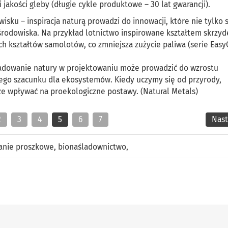
jakości gleby (długie cykle produktowe – 30 lat gwarancji).
sku – inspiracja naturą prowadzi do innowacji, które nie tylko 
 środowiska. Na przykład lotnictwo inspirowane kształtem skrzyd
 kształtów samolotów, co zmniejsza zużycie paliwa (serie Easy
śladowanie natury w projektowaniu może prowadzić do wzrostu
ego szacunku dla ekosystemów. Kiedy uczymy się od przyrody,
że wpływać na proekologiczne postawy. (Natural Metals)
2
3
4
5
6
7
Nas
nie proszkowe
,
bionaśladownictwo
,