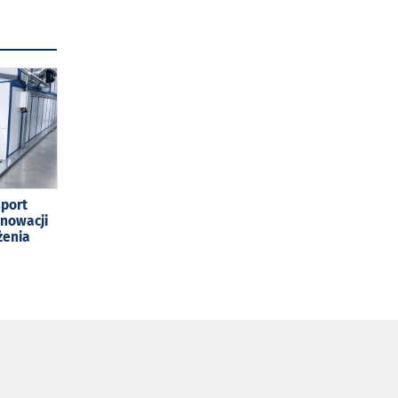
sport
enowacji
żenia