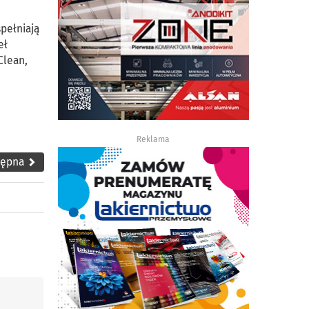
spełniają
eł
Clean,
Reklama
tępna