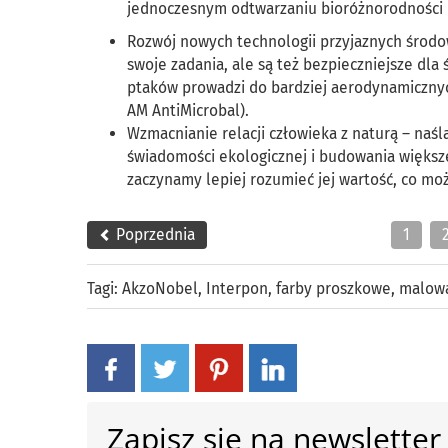
jednoczesnym odtwarzaniu bioróżnorodności i 
Rozwój nowych technologii przyjaznych środowi
swoje zadania, ale są też bezpieczniejsze dla
ptaków prowadzi do bardziej aerodynamicznych
AM AntiMicrobal).
Wzmacnianie relacji człowieka z naturą – na
świadomości ekologicznej i budowania większ
zaczynamy lepiej rozumieć jej wartość, co mo
Poprzednia
1
Tagi:
AkzoNobel
,
Interpon
,
farby proszkowe
,
malowa
Zapisz się na newsletter