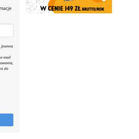
rmacje
, Joanna
 e-mail
towania,
wo do