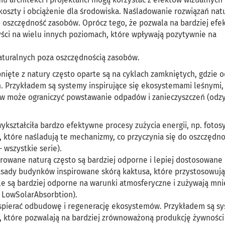
koszty i obciążenie dla środowiska. Naśladowanie rozwiązań nat
lko oszczędność zasobów. Oprócz tego, że pozwala na bardziej ef
ści na wielu innych poziomach, które wpływają pozytywnie na
naturalnych poza oszczędnością zasobów.
nięte z natury często oparte są na cyklach zamkniętych, gdzie 
h. Przykładem są systemy inspirujące się ekosystemami leśnymi, 
ów może ograniczyć powstawanie odpadów i zanieczyszczeń (odz
ykształciła bardzo efektywne procesy zużycia energii, np. fotos
 które naśladują te mechanizmy, co przyczynia się do oszczędno
– wszystkie serie).
irowane naturą często są bardziej odporne i lepiej dostosowane
asady budynków inspirowane skórą kaktusa, które przystosowują
le są bardziej odporne na warunki atmosferyczne i zużywają mnie
a LowSolarAbsorbtion).
spierać odbudowę i regenerację ekosystemów. Przykładem są s
sy, które pozwalają na bardziej zrównoważoną produkcję żywności