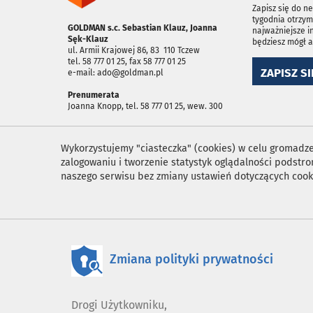
Zapisz się do n
tygodnia otrzym
GOLDMAN s.c. Sebastian Klauz, Joanna
najważniejsze i
Sęk-Klauz
będziesz mógł 
ul. Armii Krajowej 86, 83 ­ 110 Tczew
tel. 58 777 01 25, fax 58 777 01 25
ZAPISZ SI
e-mail: ado@goldman.pl
Prenumerata
Joanna Knopp, tel. 58 777 01 25, wew. 300
Wykorzystujemy "ciasteczka" (cookies) w celu gromadzen
zalogowaniu i tworzenie statystyk oglądalności podst
naszego serwisu bez zmiany ustawień dotyczących cook
Zmiana polityki prywatności
Drogi Użytkowniku,