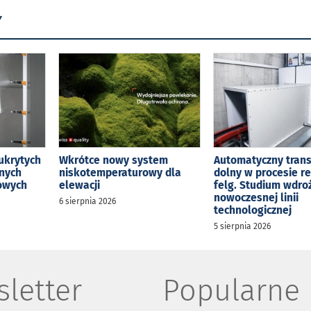
Y
ukrytych
Wkrótce nowy system
Automatyczny tran
jnych
niskotemperaturowy dla
dolny w procesie r
kowych
elewacji
felg. Studium wdro
nowoczesnej linii
6 sierpnia 2026
technologicznej
5 sierpnia 2026
letter
Popularne