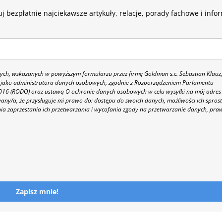
j bezpłatnie najciekawsze artykuły, relacje, porady fachowe i info
h, wskazanych w powyższym formularzu przez firmę Goldman s.c. Sebastian Klauz
 86 jako administratora danych osobowych, zgodnie z Rozporządzeniem Parlamentu
 2016 (RODO) oraz ustawą O ochronie danych osobowych w celu wysyłki na mój adres
y/a, że przysługuje mi prawo do: dostępu do swoich danych, możliwości ich spros
nia zaprzestania ich przetwarzania i wycofania zgody na przetwarzanie danych, pra
Zapisz mnie!