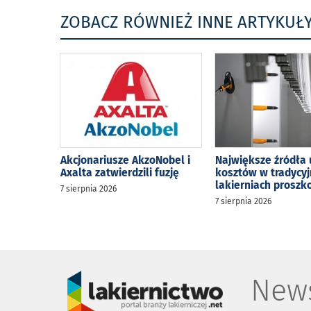
ZOBACZ RÓWNIEŻ INNE ARTYKUŁ
Akcjonariusze AkzoNobel i
Największe źródła 
Axalta zatwierdzili fuzję
kosztów w tradycy
lakierniach prosz
7 sierpnia 2026
7 sierpnia 2026
News