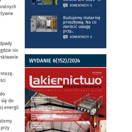
KOMENTARZY: 0
uralnych
ektywne
Budujemy malarnię
proszkową. Na co
zwrócić uwagę
przy
...
KOMENTARZY: 0
odpady
gdzie nic
yskiwanie
WYDANIE 6(152)/2024
yntezę.
ści
 do
 się do
j energii
ystemy
 przy