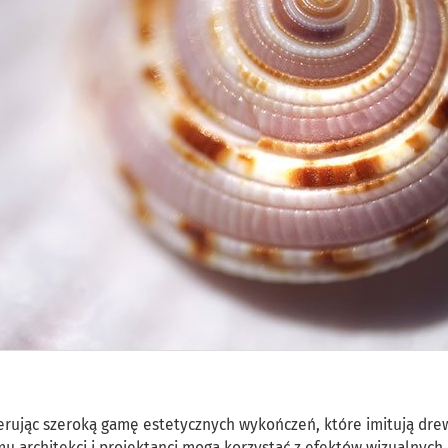
ferując szeroką gamę estetycznych wykończeń, które imitują dre
mu architekci i projektanci mogą korzystać z efektów wizualnych 