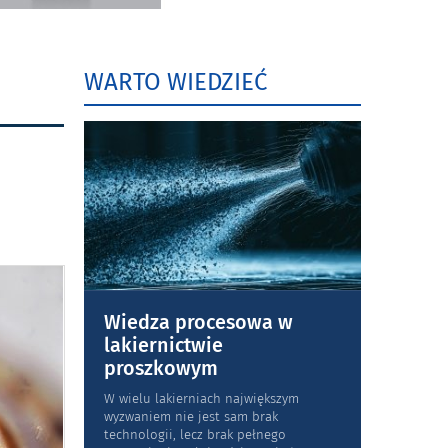
WARTO WIEDZIEĆ
Wiedza procesowa w
lakiernictwie
proszkowym
W wielu lakierniach największym
wyzwaniem nie jest sam brak
technologii, lecz brak pełnego