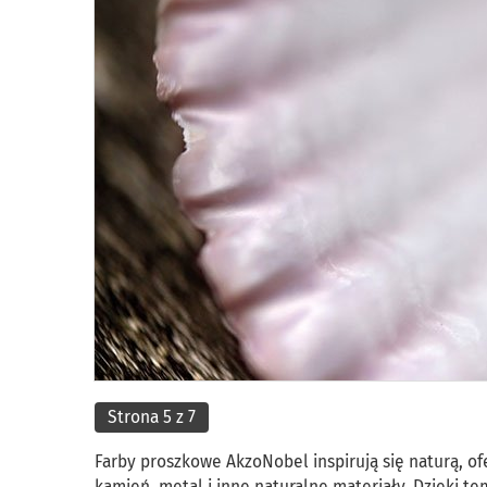
Strona 5 z 7
Farby proszkowe AkzoNobel inspirują się naturą, o
kamień, metal i inne naturalne materiały. Dzięki te