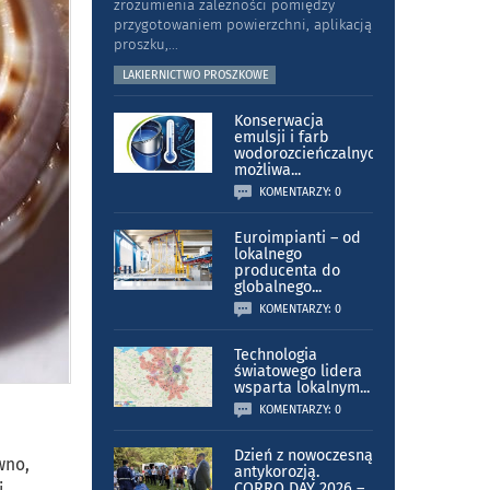
zrozumienia zależności pomiędzy
przygotowaniem powierzchni, aplikacją
proszku,
...
LAKIERNICTWO PROSZKOWE
Konserwacja
emulsji i farb
wodorozcieńczalnych
możliwa
...
KOMENTARZY: 0
Euroimpianti – od
lokalnego
producenta do
globalnego
...
KOMENTARZY: 0
Technologia
światowego lidera
wsparta lokalnym
...
KOMENTARZY: 0
Dzień z nowoczesną
wno,
antykorozją.
i
CORRO DAY 2026 –
...