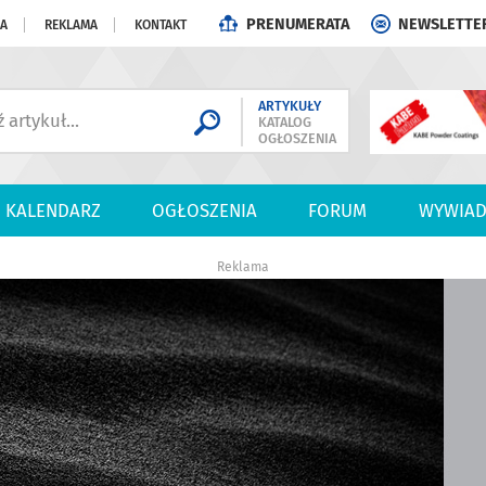
PRENUMERATA
NEWSLETTE
JA
REKLAMA
KONTAKT
ARTYKUŁY
KATALOG
OGŁOSZENIA
KALENDARZ
OGŁOSZENIA
FORUM
WYWIAD
Reklama