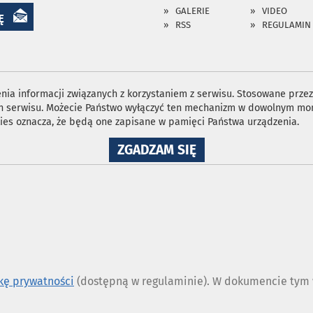
GALERIE
VIDEO
Ę
RSS
REGULAMIN
ia informacji związanych z korzystaniem z serwisu. Stosowane przez 
ron serwisu. Możecie Państwo wyłączyć ten mechanizm w dowolnym mom
ies oznacza, że będą one zapisane w pamięci Państwa urządzenia.
NA
ZGADZAM SIĘ
WYKORZYSTANIE
PLIKÓW
COOKIES
ykę prywatności
(dostępną w regulaminie). W dokumencie tym w