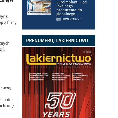
cznej w
Euroimpianti – od
lokalnego
producenta do
globalnego
...
zyną,
KOMENTARZY: 0
p z firmy
PRENUMERUJ LAKIERNICTWO
znych
ji.
atkowej
ach do
 ochronę