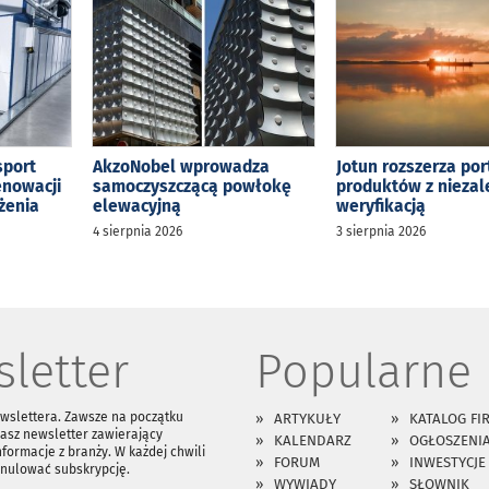
sport
AkzoNobel wprowadza
Jotun rozszerza por
enowacji
samoczyszczącą powłokę
produktów z niezal
żenia
elewacyjną
weryfikacją
4 sierpnia 2026
3 sierpnia 2026
letter
Popularne
ewslettera. Zawsze na początku
ARTYKUŁY
KATALOG FI
asz newsletter zawierający
KALENDARZ
OGŁOSZENI
nformacje z branży. W każdej chwili
FORUM
INWESTYCJE
anulować subskrypcję.
WYWIADY
SŁOWNIK