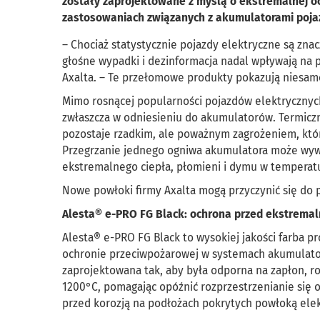
zostały zaprojektowane z myślą o ekstremalnej och
zastosowaniach związanych z akumulatorami poja
– Chociaż statystycznie pojazdy elektryczne są zna
głośne wypadki i dezinformacja nadal wpływają na p
Axalta. – Te przełomowe produkty pokazują niesa
Mimo rosnącej popularności pojazdów elektrycznyc
zwłaszcza w odniesieniu do akumulatorów. Termicz
pozostaje rzadkim, ale poważnym zagrożeniem, któ
Przegrzanie jednego ogniwa akumulatora może wyw
ekstremalnego ciepła, płomieni i dymu w temperatu
Nowe powłoki firmy Axalta mogą przyczynić się do po
Alesta® e-PRO FG Black: ochrona przed ekstrema
Alesta® e-PRO FG Black to wysokiej jakości farba p
ochronie przeciwpożarowej w systemach akumulato
zaprojektowana tak, aby była odporna na zapłon, r
1200°C, pomagając opóźnić rozprzestrzenianie się
przed korozją na podłożach pokrytych powłoką elek