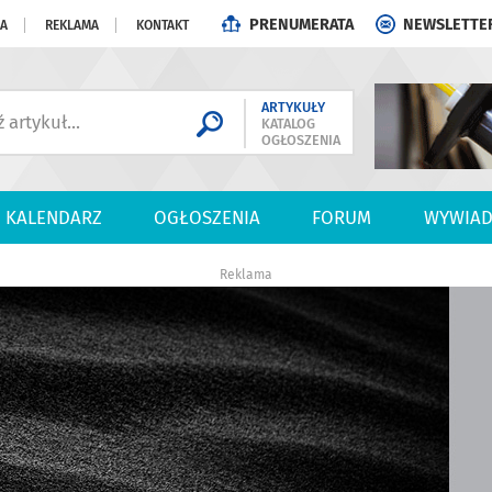
PRENUMERATA
NEWSLETTE
JA
REKLAMA
KONTAKT
ARTYKUŁY
KATALOG
OGŁOSZENIA
KALENDARZ
OGŁOSZENIA
FORUM
WYWIAD
Reklama