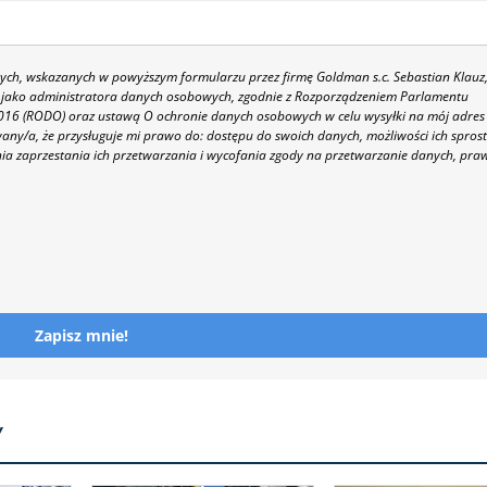
h, wskazanych w powyższym formularzu przez firmę Goldman s.c. Sebastian Klauz
 86 jako administratora danych osobowych, zgodnie z Rozporządzeniem Parlamentu
 2016 (RODO) oraz ustawą O ochronie danych osobowych w celu wysyłki na mój adres
y/a, że przysługuje mi prawo do: dostępu do swoich danych, możliwości ich spros
nia zaprzestania ich przetwarzania i wycofania zgody na przetwarzanie danych, pra
Zapisz mnie!
Y