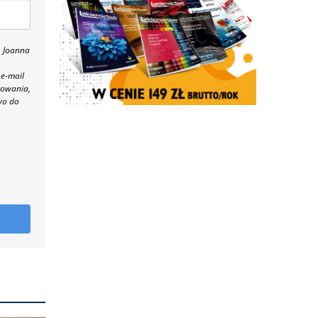
, Joanna
 e-mail
towania,
wo do