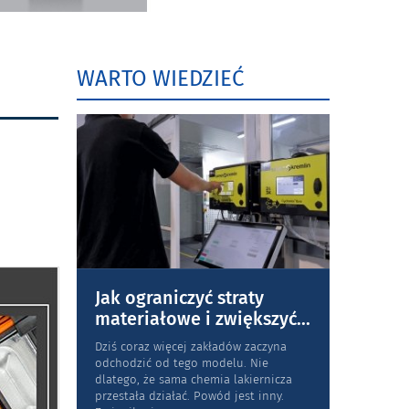
WARTO WIEDZIEĆ
Jak ograniczyć straty
materiałowe i zwiększyć
...
Dziś coraz więcej zakładów zaczyna
odchodzić od tego modelu. Nie
dlatego, że sama chemia lakiernicza
przestała działać. Powód jest inny.