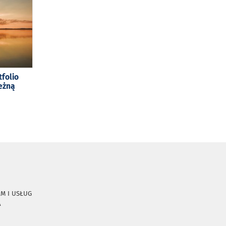
tfolio
eżną
RM I USŁUG
A