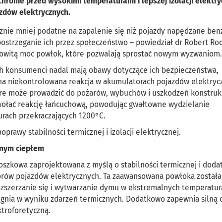
ronie przed wysokimi temperaturami i lepszej izolacji elektry
zdów elektrycznych.
cznie mniej podatne na zapalenie się niż pojazdy napędzane ben
ostrzeganie ich przez społeczeństwo – powiedział dr Robert Roo
mowitą moc powłok, które pozwalają sprostać nowym wyzwaniom.
h konsumenci nadal mają obawy dotyczące ich bezpieczeństwa,
na niekontrolowana reakcja w akumulatorach pojazdów elektryc
re może prowadzić do pożarów, wybuchów i uszkodzeń konstrukc
ołać reakcję łańcuchową, powodując gwałtowne wydzielanie
rach przekraczających 1200°C.
prawy stabilności termicznej i izolacji elektrycznej.
lnym ciepłem
roszkowa zaprojektowana z myślą o stabilności termicznej i dod
rów pojazdów elektrycznych. Ta zaawansowana powłoka została
ozszerzanie się i wytwarzanie dymu w ekstremalnych temperatur
 ognia w wyniku zdarzeń termicznych. Dodatkowo zapewnia silną
troforetyczną.