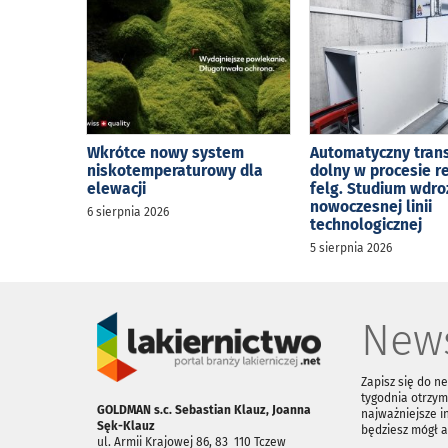
Wkrótce nowy system
Automatyczny tran
niskotemperaturowy dla
dolny w procesie r
elewacji
felg. Studium wdro
nowoczesnej linii
6 sierpnia 2026
technologicznej
5 sierpnia 2026
News
Zapisz się do n
tygodnia otrzym
GOLDMAN s.c. Sebastian Klauz, Joanna
najważniejsze i
Sęk-Klauz
będziesz mógł 
ul. Armii Krajowej 86, 83 ­ 110 Tczew