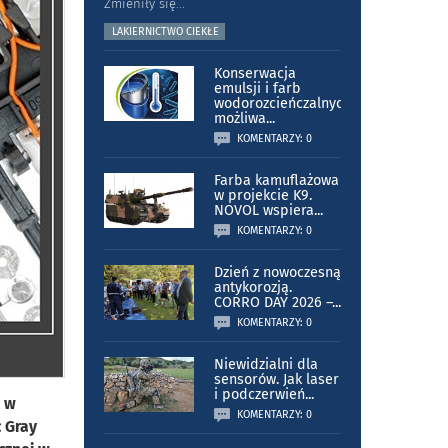
Zmieniły się
...
LAKIERNICTWO CIEKŁE
Konserwacja
emulsji i farb
wodorozcieńczalnych
możliwa
...
KOMENTARZY: 0
Farba kamuflażowa
w projekcie K9.
NOVOL wspiera
...
KOMENTARZY: 0
Dzień z nowoczesną
antykorozją.
CORRO DAY 2026 –
...
KOMENTARZY: 0
Niewidzialni dla
sensorów. Jak laser
i podczerwień
...
e w
KOMENTARZY: 0
c Gray