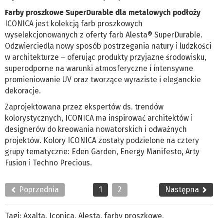
Farby proszkowe SuperDurable dla metalowych podłoży
ICONICA jest kolekcją farb proszkowych
wyselekcjonowanych z oferty farb Alesta® SuperDurable.
Odzwierciedla nowy sposób postrzegania natury i ludzkości
w architekturze – oferując produkty przyjazne środowisku,
superodporne na warunki atmosferyczne i intensywne
promieniowanie UV oraz tworzące wyraziste i eleganckie
dekoracje.
Zaprojektowana przez ekspertów ds. trendów
kolorystycznych, ICONICA ma inspirować architektów i
designerów do kreowania nowatorskich i odważnych
projektów. Kolory ICONICA zostały podzielone na cztery
grupy tematyczne: Eden Garden, Energy Manifesto, Arty
Fusion i Techno Precious.
Poprzednia
1
2
Następna
Tagi:
Axalta
,
Iconica
,
Alesta
,
farby proszkowe
,