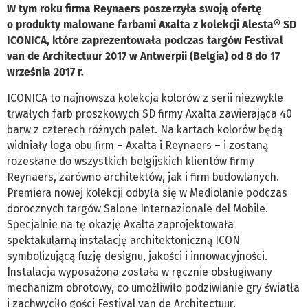
W tym roku firma Reynaers poszerzyła swoją ofertę
o produkty malowane farbami Axalta z kolekcji Alesta® SD
ICONICA, które zaprezentowała podczas targów Festival
van de Architectuur 2017 w Antwerpii (Belgia) od 8 do 17
września 2017 r.
ICONICA to najnowsza kolekcja kolorów z serii niezwykle
trwałych farb proszkowych SD firmy Axalta zawierająca 40
barw z czterech różnych palet. Na kartach kolorów będą
widniały loga obu firm – Axalta i Reynaers – i zostaną
rozesłane do wszystkich belgijskich klientów firmy
Reynaers, zarówno architektów, jak i firm budowlanych.
Premiera nowej kolekcji odbyła się w Mediolanie podczas
dorocznych targów Salone Internazionale del Mobile.
Specjalnie na tę okazję Axalta zaprojektowała
spektakularną instalację architektoniczną ICON
symbolizującą fuzję designu, jakości i innowacyjności.
Instalacja wyposażona została w ręcznie obsługiwany
mechanizm obrotowy, co umożliwiło podziwianie gry światła
i zachwyciło gości Festival van de Architectuur.