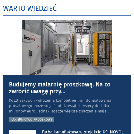
WARTO WIEDZIEĆ
Budujemy malarnię proszkową. Na co
zwrócić uwagę przy
...
Koszt zakupu i wdrożenia kompletnej linii do malowania
proszkowego może sięgać od dziesiątek tysięcy do kilku
milionów euro. Jednak jeszcze większe znaczenie mają
...
LAKIERNICTWO PROSZKOWE
Farba kamuflażowa w projekcie K9. NOVOL