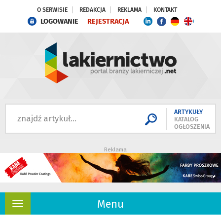
O SERWISIE
REDAKCJA
REKLAMA
KONTAKT
LOGOWANIE
REJESTRACJA
ARTYKUŁY
KATALOG
OGŁOSZENIA
Reklama
Menu
Rozwiń
nawigację