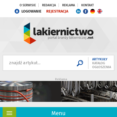
O SERWISIE
REDAKCJA
REKLAMA
KONTAKT
LOGOWANIE
REJESTRACJA
ARTYKUŁY
KATALOG
OGŁOSZENIA
Reklama
Menu
Rozwiń