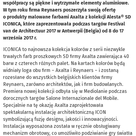
współpracy są piękne i wytrzymałe elementy aluminiowe.
W tym roku firma Reynaers poszerzyła swoją ofertę
o produkty malowane farbami Axalta z kolekcji Alesta® SD
ICONICA, które zaprezentowała podczas targów Festival
van de Architectuur 2017 w Antwerpii (Belgia) od 8 do 17
września 2017 r.
ICONICA to najnowsza kolekcja kolorów z serii niezwykle
trwałych farb proszkowych SD firmy Axalta zawierająca 40
barw z czterech różnych palet. Na kartach kolorów będą
widniały loga obu firm – Axalta i Reynaers – i zostaną
rozesłane do wszystkich belgijskich klientów firmy
Reynaers, zarówno architektów, jak i firm budowlanych.
Premiera nowej kolekcji odbyła się w Mediolanie podczas
dorocznych targów Salone Internazionale del Mobile.
Specjalnie na tę okazję Axalta zaprojektowała
spektakularną instalację architektoniczną ICON
symbolizującą fuzję designu, jakości i innowacyjności.
Instalacja wyposażona została w ręcznie obsługiwany
mechanizm obrotowy, co umożliwiło podziwianie gry światła