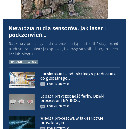
Niewidzialni dla sensorów. Jak laser i
podczerwień
...
Naukowcy pracujący nad materiałami typu „stea­lth” stają przed
trudnym zadaniem: jak sprawić, by rozgrzany silnik pojazdu czy
kadłub okrętu
...
BADANIE POWŁOK
Euroimpianti – od lokalnego producenta
do globalnego
...
KOMENTARZY: 0
Lepsza przyczepność farby. Dzięki
procesowi ENVIROX
...
KOMENTARZY: 0
Wiedza procesowa w lakiernictwie
proszkowym
KOMENTARZY: 0