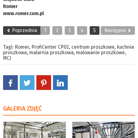
Romer
www.romer.com.pl
Poprzednia
1
2
3
4
5
Następna
Tagi:
Romer
,
ProfiCenter CP02
,
centrum proszkowe
,
kuchnia
proszkowa
,
malarnia proszkowa
,
malowanie proszkowe
,
MCJ
GALERIA ZDJĘĆ