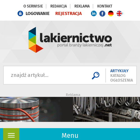
O SERWISIE
REDAKCJA
REKLAMA
KONTAKT
LOGOWANIE
REJESTRACJA
ARTYKUŁY
KATALOG
OGŁOSZENIA
Reklama
Menu
Rozwiń