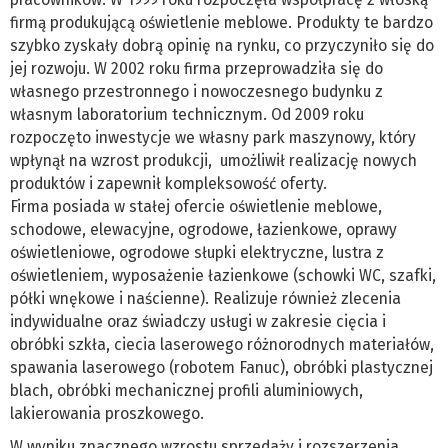
firmą produkującą oświetlenie meblowe. Produkty te bardzo
szybko zyskały dobrą opinię na rynku, co przyczyniło się do
jej rozwoju. W 2002 roku firma przeprowadziła się do
własnego przestronnego i nowoczesnego budynku z
własnym laboratorium technicznym. Od 2009 roku
rozpoczęto inwestycje we własny park maszynowy, który
wpłynął na wzrost produkcji, umożliwił realizację nowych
produktów i zapewnił kompleksowość oferty.
Firma posiada w stałej ofercie oświetlenie meblowe,
schodowe, elewacyjne, ogrodowe, łazienkowe, oprawy
oświetleniowe, ogrodowe słupki elektryczne, lustra z
oświetleniem, wyposażenie łazienkowe (schowki WC, szafki,
półki wnękowe i naścienne). Realizuje również zlecenia
indywidualne oraz świadczy usługi w zakresie cięcia i
obróbki szkła, ciecia laserowego różnorodnych materiałów,
spawania laserowego (robotem Fanuc), obróbki plastycznej
blach, obróbki mechanicznej profili aluminiowych,
lakierowania proszkowego.
W wyniku znacznego wzrostu sprzedaży i rozszerzenia