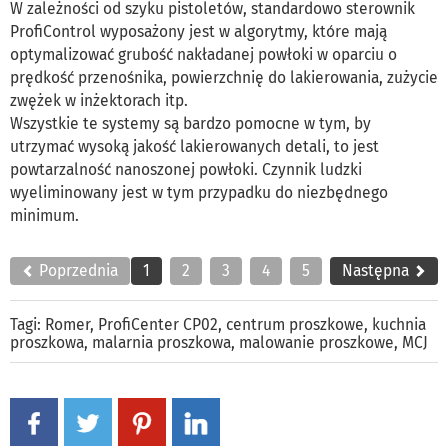
W zależności od szyku pistoletów, standardowo sterownik
ProfiControl wyposażony jest w algorytmy, które mają
optymalizować grubość nakładanej powłoki w oparciu o
prędkość przenośnika, powierzchnię do lakierowania, zużycie
zwężek w inżektorach itp.
Wszystkie te systemy są bardzo pomocne w tym, by
utrzymać wysoką jakość lakierowanych detali, to jest
powtarzalność nanoszonej powłoki. Czynnik ludzki
wyeliminowany jest w tym przypadku do niezbędnego
minimum.
Poprzednia
1
2
3
4
5
Następna
Tagi:
Romer
,
ProfiCenter CP02
,
centrum proszkowe
,
kuchnia
proszkowa
,
malarnia proszkowa
,
malowanie proszkowe
,
MCJ