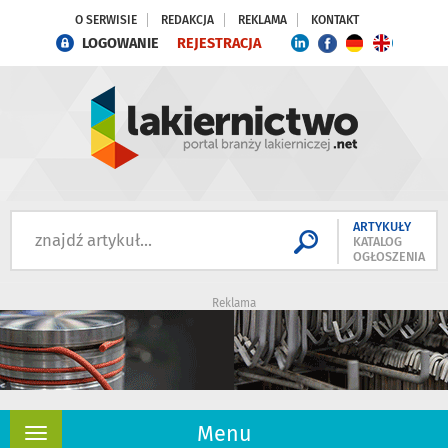
O SERWISIE
REDAKCJA
REKLAMA
KONTAKT
LOGOWANIE
REJESTRACJA
ARTYKUŁY
KATALOG
OGŁOSZENIA
Reklama
Menu
Rozwiń