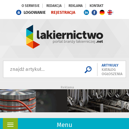
O SERWISIE
REDAKCJA
REKLAMA
KONTAKT
LOGOWANIE
REJESTRACJA
ARTYKUŁY
KATALOG
OGŁOSZENIA
Reklama
Menu
Rozwiń