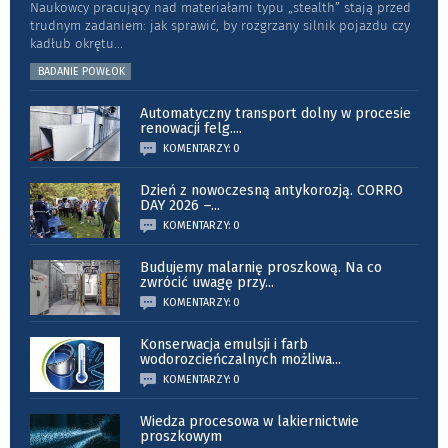
Naukowcy pracujący nad materiałami typu „stea­lth” stają przed
trudnym zadaniem: jak sprawić, by rozgrzany silnik pojazdu czy
kadłub okrętu
...
BADANIE POWŁOK
Automatyczny transport dolny w procesie
renowacji felg.
...
KOMENTARZY: 0
Dzień z nowoczesną antykorozją. CORRO
DAY 2026 –
...
KOMENTARZY: 0
Budujemy malarnię proszkową. Na co
zwrócić uwagę przy
...
KOMENTARZY: 0
Konserwacja emulsji i farb
wodorozcieńczalnych możliwa
...
KOMENTARZY: 0
Wiedza procesowa w lakiernictwie
proszkowym