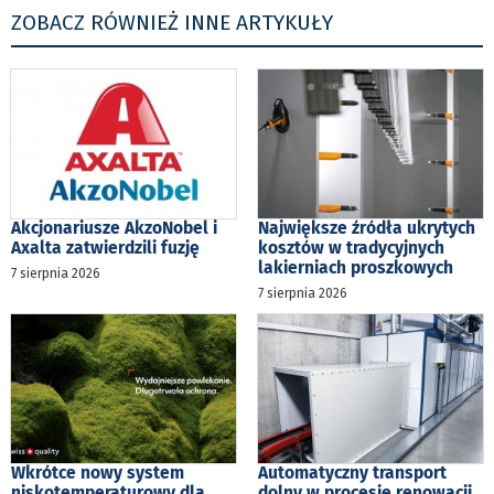
ZOBACZ RÓWNIEŻ INNE ARTYKUŁY
Akcjonariusze AkzoNobel i
Największe źródła ukrytych
Axalta zatwierdzili fuzję
kosztów w tradycyjnych
lakierniach proszkowych
7 sierpnia 2026
7 sierpnia 2026
Wkrótce nowy system
Automatyczny transport
niskotemperaturowy dla
dolny w procesie renowacji