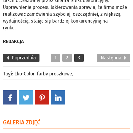
także oczekiwany przez klienta efekt dekoracyjny.
Usprawnienie procesu lakierowania sprawia, że firma może
realizować zamówienia szybciej, oszczędniej, z większą
wydajnością, stając się bardziej konkurencyjną na
rynku.
REDAKCJA
Poprzednia
1
2
3
Następna
Tagi:
Eko-Color
,
farby proszkowe
,
GALERIA ZDJĘĆ