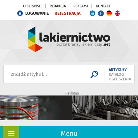
O SERWISIE
REDAKCJA
REKLAMA
KONTAKT
LOGOWANIE
REJESTRACJA
ARTYKUŁY
KATALOG
OGŁOSZENIA
Reklama
Menu
Rozwiń