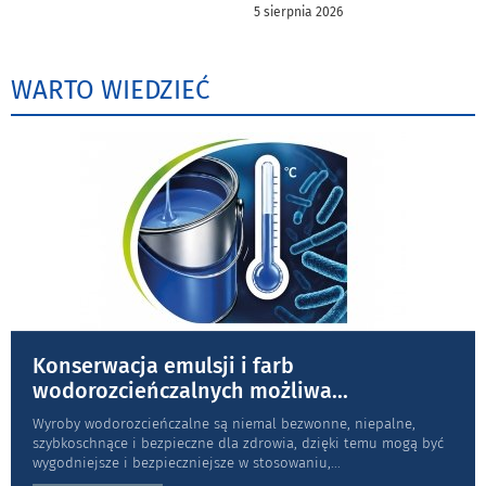
5 sierpnia 2026
WARTO WIEDZIEĆ
Konserwacja emulsji i farb
wodorozcieńczalnych możliwa
...
Wyroby wodorozcieńczalne są niemal bezwonne, niepalne,
szybkoschnące i bezpieczne dla zdrowia, dzięki temu mogą być
wygodniejsze i bezpieczniejsze w stosowaniu,
...