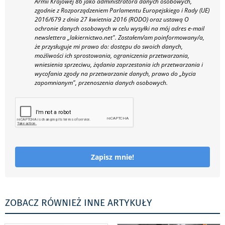
Armii Krajowej 86 jako administratora danych osobowych,
zgodnie z Rozporządzeniem Parlamentu Europejskiego i Rady (UE)
2016/679 z dnia 27 kwietnia 2016 (RODO) oraz ustawą O
ochronie danych osobowych w celu wysyłki na mój adres e-mail
newslettera „lakiernictwo.net".
Zostałem/am poinformowany/a,
że przysługuje mi prawo do: dostępu do swoich danych,
możliwości ich sprostowania, ograniczenia przetwarzania,
wniesienia sprzeciwu, żądania zaprzestania ich przetwarzania i
wycofania zgody na przetwarzanie danych, prawo do „bycia
zapomnianym", przenoszenia danych osobowych.
Zapisz mnie!
ZOBACZ RÓWNIEŻ INNE ARTYKUŁY