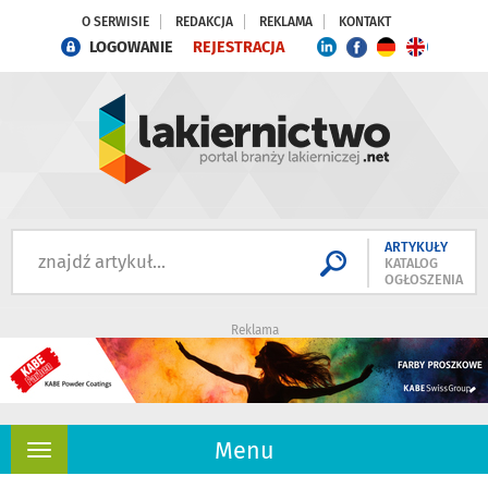
O SERWISIE
REDAKCJA
REKLAMA
KONTAKT
LOGOWANIE
REJESTRACJA
ARTYKUŁY
KATALOG
OGŁOSZENIA
Reklama
Menu
Rozwiń
nawigację