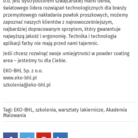
o.o. jest dystrybutorem szwajcarskiej marki Gema,
światowego lidera rozwiązań technologicznych dla branży
przemysłowego nakładania powłok proszkowych, możemy
zapoznać naszych klientów z najnowocześniejszym,
najbardziej dopracowanym sprzętem, który gwarantuje
najwyższą jakość i ergonomię. Technika i technologia
aplikacji farby nie mają przed nami tajemnic.
Jeśli chcesz rozwinąć swoje umiejętności w powder coating
area – jesteśmy tu dla Ciebie.
EKO-BHL Sp. z o.o.
www.eko-bhl.pl
szkolenia@eko-bhl.pl
Tagi:
EKO-BHL
,
szkolenia
,
warsztaty lakiernicze
,
Akademia
Malowania