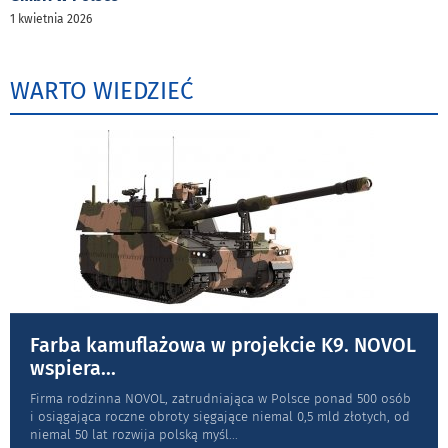
1 kwietnia 2026
WARTO WIEDZIEĆ
Farba kamuflażowa w projekcie K9. NOVOL
wspiera
...
Firma rodzinna NOVOL, zatrudniająca w Polsce ponad 500 osób
i osiągająca roczne obroty sięgające niemal 0,5 mld złotych, od
niemal 50 lat rozwija polską myśl
...