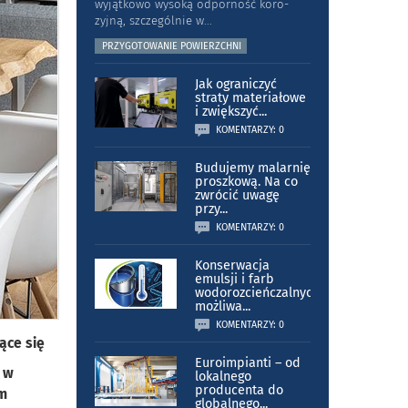
wyjątkowo wysoką odporność koro­
zyjną, szczególnie w
...
PRZYGOTOWANIE POWIERZCHNI
Jak ograniczyć
straty materiałowe
i zwiększyć
...
KOMENTARZY: 0
Budujemy malarnię
proszkową. Na co
zwrócić uwagę
przy
...
KOMENTARZY: 0
Konserwacja
emulsji i farb
wodorozcieńczalnych
możliwa
...
KOMENTARZY: 0
ące się
Euroimpianti – od
 w
lokalnego
producenta do
im
globalnego
...