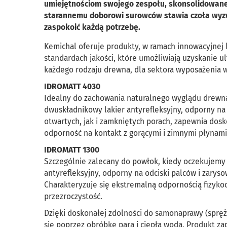
umiejętnościom swojego zespołu, skonsolidowanej 
starannemu doborowi surowców stawia czoła wyz
zaspokoić każdą potrzebę.
Kemichal oferuje produkty, w ramach innowacyjnej l
standardach jakości, które umożliwiają uzyskanie 
każdego rodzaju drewna, dla sektora wyposażenia w
IDROMATT 4030
Idealny do zachowania naturalnego wyglądu drewna 
dwuskładnikowy lakier antyrefleksyjny, odporny na
otwartych, jak i zamkniętych porach, zapewnia dos
odporność na kontakt z gorącymi i zimnymi płynami
IDROMATT 1300
Szczególnie zalecany do powłok, kiedy oczekujemy
antyrefleksyjny, odporny na odciski palców i zarys
Charakteryzuje się ekstremalną odpornością fizyko
przezroczystość.
Dzięki doskonałej zdolności do samonaprawy (sprę
się poprzez obróbkę parą i ciepłą wodą. Produkt z