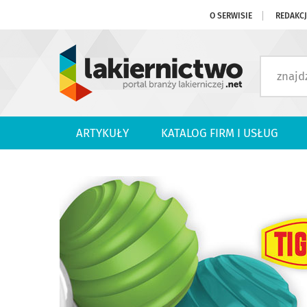
O SERWISIE
REDAKC
ARTYKUŁY
KATALOG FIRM I USŁUG