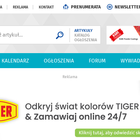
PRENUMERATA
NEWSLETTE
JA
REKLAMA
KONTAKT
ARTYKUŁY
KATALOG
OGŁOSZENIA
KALENDARZ
OGŁOSZENIA
FORUM
WYWIAD
Reklama