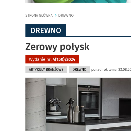
DREWNO
STRONA GŁÓWNA
DREWNO
Zerowy połysk
Wydanie nr:
4(150)/2024
ARTYKUŁY BRANŻOWE
DREWNO
ponad rok temu 23.08.202