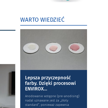
WARTO WIEDZIEĆ
Lepsza przyczepność
farby. Dzięki procesowi
ENVIROX
...
Anodowanie wstępne (pre-anodising)
nadal uznawane jest za „złoty
standard”, ponieważ zapewnia