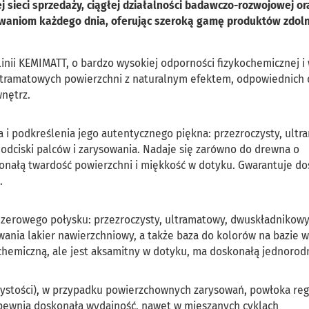
sieci sprzedaży, ciągłej działalności badawczo-rozwojowej or
waniom każdego dnia, oferując szeroką gamę produktów zdol
inii KEMIMATT, o bardzo wysokiej odporności fizykochemicznej i
ultramatowych powierzchni z naturalnym efektem, odpowiednich
nętrz.
i podkreślenia jego autentycznego piękna: przezroczysty, ultr
 odciski palców i zarysowania. Nadaje się zarówno do drewna o
konałą twardość powierzchni i miękkość w dotyku. Gwarantuje d
.
 zerowego połysku: przezroczysty, ultramatowy, dwuskładnikowy
owania lakier nawierzchniowy, a także baza do kolorów na bazie 
chemiczną, ale jest aksamitny w dotyku, ma doskonałą jednorodn
żystości), w przypadku powierzchownych zarysowań, powłoka re
apewnia doskonałą wydajność, nawet w mieszanych cyklach