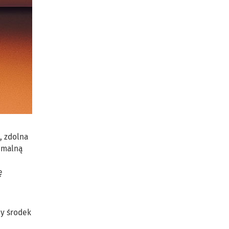
, zdolna
emalną
ę
ny środek