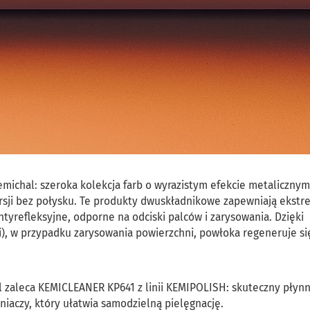
Kemichal: szeroka kolekcja farb o wyrazistym efekcie metalicznym
rsji bez połysku. Te produkty dwuskładnikowe zapewniają ekstr
tyrefleksyjne, odporne na odciski palców i zarysowania. Dzięki
), w przypadku zarysowania powierzchni, powłoka regeneruje si
l zaleca KEMICLEANER KP641 z linii KEMIPOLISH: skuteczny płyn
niaczy, który ułatwia samodzielną pielęgnację.