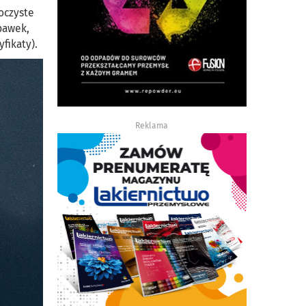
oczyste
bawek,
yfikaty).
Reklama