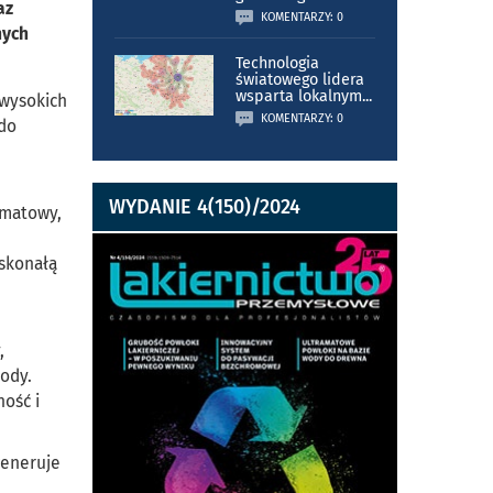
az
KOMENTARZY: 0
nych
Technologia
światowego lidera
wsparta lokalnym
...
 wysokich
KOMENTARZY: 0
 do
WYDANIE 4(150)/2024
amatowy,
oskonałą
,
wody.
ość i
generuje