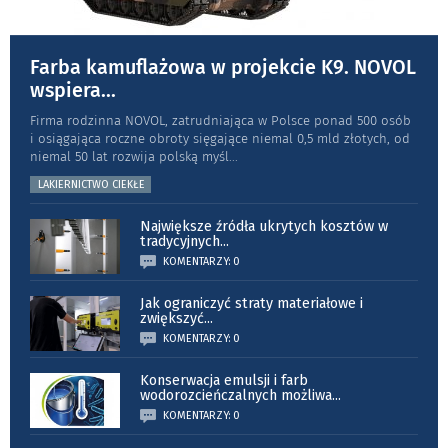
Farba kamuflażowa w projekcie K9. NOVOL
wspiera
...
Firma rodzinna NOVOL, zatrudniająca w Polsce ponad 500 osób
i osiągająca roczne obroty sięgające niemal 0,5 mld złotych, od
niemal 50 lat rozwija polską myśl
...
LAKIERNICTWO CIEKŁE
Największe źródła ukrytych kosztów w
tradycyjnych
...
KOMENTARZY: 0
Jak ograniczyć straty materiałowe i
zwiększyć
...
KOMENTARZY: 0
Konserwacja emulsji i farb
wodorozcieńczalnych możliwa
...
KOMENTARZY: 0