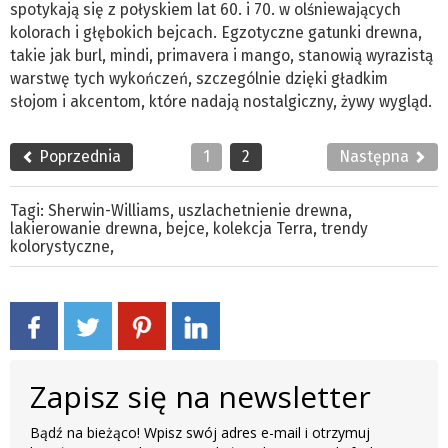
spotykają się z połyskiem lat 60. i 70. w olśniewających
kolorach i głębokich bejcach. Egzotyczne gatunki drewna,
takie jak burl, mindi, primavera i mango, stanowią wyrazistą
warstwę tych wykończeń, szczególnie dzięki gładkim
słojom i akcentom, które nadają nostalgiczny, żywy wygląd.
Poprzednia
1
2
Następna
Tagi:
Sherwin-Williams
,
uszlachetnienie drewna
,
lakierowanie drewna
,
bejce
,
kolekcja Terra
,
trendy
kolorystyczne
,
Zapisz się na newsletter
Bądź na bieżąco! Wpisz swój adres e-mail i otrzymuj