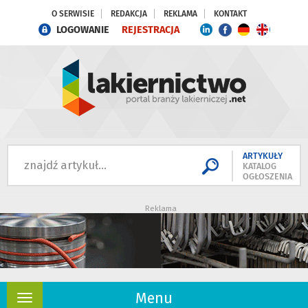
O SERWISIE
REDAKCJA
REKLAMA
KONTAKT
LOGOWANIE
REJESTRACJA
ARTYKUŁY
KATALOG
OGŁOSZENIA
Reklama
Menu
Rozwiń