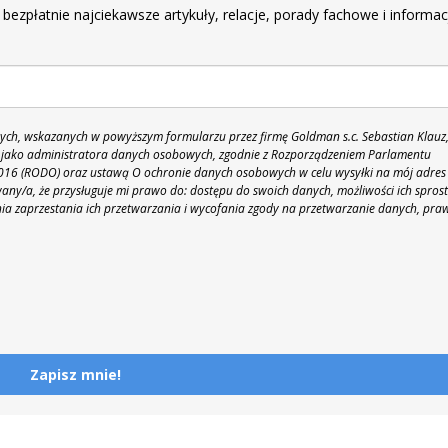
 bezpłatnie najciekawsze artykuły, relacje, porady fachowe i informac
h, wskazanych w powyższym formularzu przez firmę Goldman s.c. Sebastian Klauz
 86 jako administratora danych osobowych, zgodnie z Rozporządzeniem Parlamentu
 2016 (RODO) oraz ustawą O ochronie danych osobowych w celu wysyłki na mój adres
y/a, że przysługuje mi prawo do: dostępu do swoich danych, możliwości ich spros
nia zaprzestania ich przetwarzania i wycofania zgody na przetwarzanie danych, pra
Zapisz mnie!