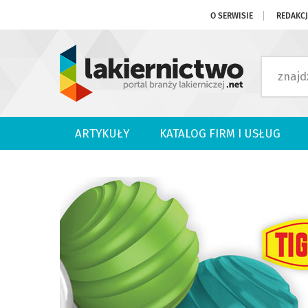
O SERWISIE
REDAKC
ARTYKUŁY
KATALOG FIRM I USŁUG