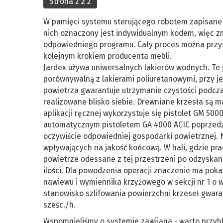
Strona 2 z 2
W pamięci systemu sterującego robotem zapisane 
nich oznaczony jest indywidualnym kodem, więc 
odpowiedniego programu. Cały proces można przys
kolejnym krokiem producenta mebli.
Jardex używa uniwersalnych lakierów wodnych. Te 
porównywalną z lakierami poliuretanowymi, przy j
powietrza gwarantuje utrzymanie czystości podcza
realizowane blisko siebie. Drewniane krzesła są 
aplikacji ręcznej wykorzystuje się pistolet GM 50
automatycznym pistoletem GA 4000 ACIC poprzedz
oczywiście odpowiedniej gospodarki powietrznej. 
wpływających na jakość końcową. W hali, gdzie pra
powietrze odessane z tej przestrzeni po odzyskani
ilości. Dla powodzenia operacji znaczenie ma pokaź
nawiewu i wymiennika krzyżowego w sekcji nr 1 o 
stanowisko szlifowania powierzchni krzeseł gwaran
sześc./h.
Wspomnieliśmy o systemie zawijana - warto przybl