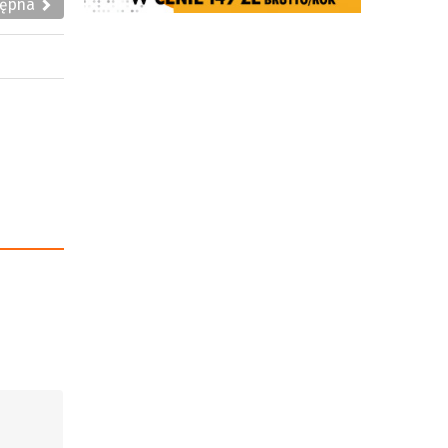
tępna