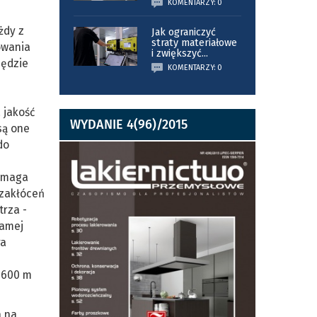
KOMENTARZY: 0
żdy z
Jak ograniczyć
straty materiałowe
owania
i zwiększyć
...
będzie
KOMENTARZY: 0
 jakość
WYDANIE 4(96)/2015
są one
do
wymaga
 zakłóceń
trza -
samej
ra
 1600 m
a na