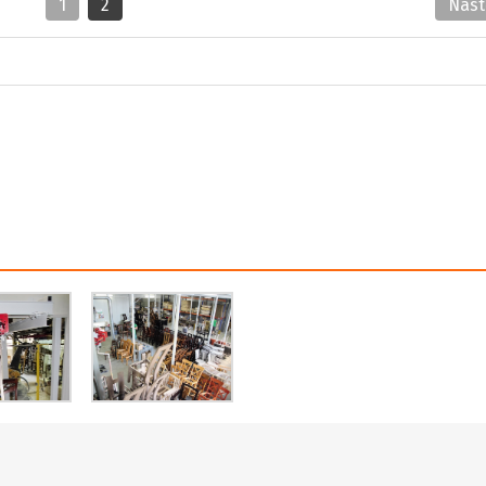
1
2
Nas
r