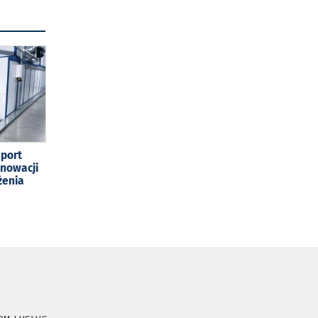
sport
enowacji
żenia