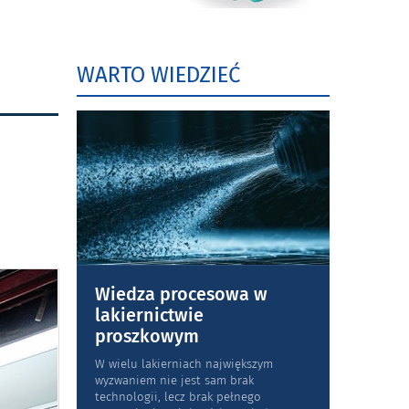
WARTO WIEDZIEĆ
Wiedza procesowa w
lakiernictwie
proszkowym
W wielu lakierniach największym
wyzwaniem nie jest sam brak
technologii, lecz brak pełnego