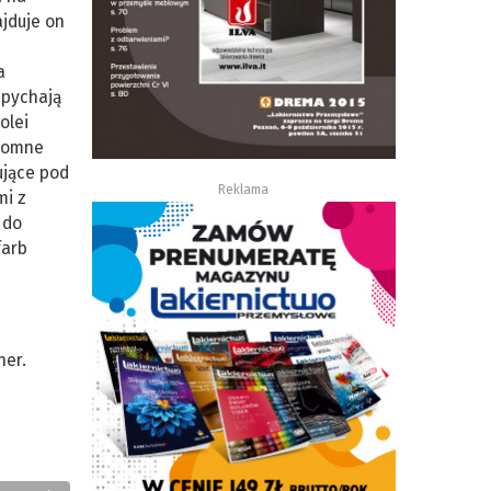
ajduje on
a
dpychają
olei
gromne
ujące pod
Reklama
mi z
 do
farb
ner.