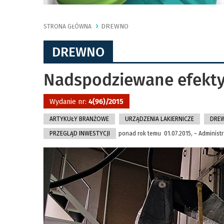
DREWNO
STRONA GŁÓWNA
DREWNO
Nadspodziewane efekt
Wydanie nr:
4(96)/2015
ARTYKUŁY BRANŻOWE
URZĄDZENIA LAKIERNICZE
DRE
PRZEGLĄD INWESTYCJI
ponad rok temu 01.07.2015, ~ Administr