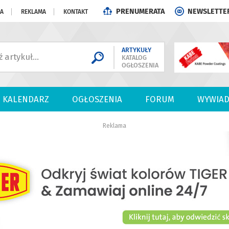
PRENUMERATA
NEWSLETTE
JA
REKLAMA
KONTAKT
ARTYKUŁY
KATALOG
OGŁOSZENIA
KALENDARZ
OGŁOSZENIA
FORUM
WYWIAD
Reklama