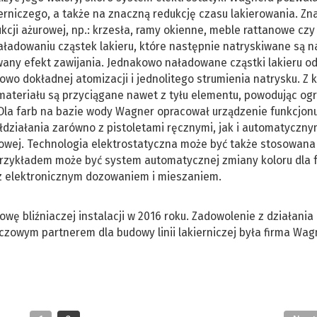
erniczego, a także na znaczną redukcję czasu lakierowania. Zn
ji ażurowej, np.: krzesła, ramy okienne, meble rattanowe czy
aładowaniu cząstek lakieru, które następnie natryskiwane są n
wany efekt zawijania. Jednakowo naładowane cząstki lakieru o
owo dokładnej atomizacji i jednolitego strumienia natrysku. Z k
 materiału są przyciągane nawet z tyłu elementu, powodując o
 Dla farb na bazie wody Wagner opracował urządzenie funkcjon
ziałania zarówno z pistoletami ręcznymi, jak i automatyczny
owej. Technologia elektrostatyczna może być także stosowana
rzykładem może być system automatycznej zmiany koloru dla 
 elektronicznym dozowaniem i mieszaniem.
wę bliźniaczej instalacji w 2016 roku. Zadowolenie z działania
czowym partnerem dla budowy linii lakierniczej była firma Wag