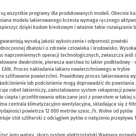
są wszystkie programy dla produkowanych modeli. Obecnie ka
zmiana modelu lakierowanego krzesła wymaga ręcznego aktyw
pieszyć dzięki kodom kreskowym i właśnie takie rozwiązanie 
gwarantują wysoką jakość wykończenia i odporność powłoki
ednoczesnej dbałości o zdrowie człowieka i środowisko. Wysoka
s naprzemiennych operacji technologicznych, zwłaszcza jeśli 
malowane dwukrotnie, pierwsza warstwa to lakier podkładowy - 
00 EAW. Proces nakładania lakieru nawierzchniowego w trybie
a szlifowanie powierzchni. Prawidłowy proces lakierowania 
Nadciśnienie lub podciśnienie mogą doprowadzić do powstania
cuje robot lakierniczy, zainstalowano system rekuperacji powie
u ciepła i przefiltrowaniu wtłaczane jest z powrotem w takiej 
na centrala klimatyzacyjno-wentylacyjna, składająca się z filt
wydajności powietrza 12 000 metrów sześc./h. Wolne od pyłów
tuje stół szlifierski z odciągiem pyłów o natężeniu przepływu
iżyć jego walory, skoro system elektrostatyki Wagnera pozwal