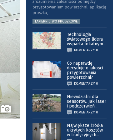
zrozumienia zależności pomiędzy
przygotowaniem powierzchni, aplikacją
proszku,
...
LAKIERNICTWO PROSZKOWE
Technologia
światowego lidera
wsparta lokalnym
...
KOMENTARZY: 0
Co naprawdę
decyduje o jakości
przygotowania
powierzchni?
KOMENTARZY: 0
Niewidzialni dla
sensorów. Jak laser
i podczerwień
...
KOMENTARZY: 0
Największe źródła
ukrytych kosztów
w tradycyjnych
...