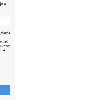
je o
, Joanna
 e-mail
towania,
wo do