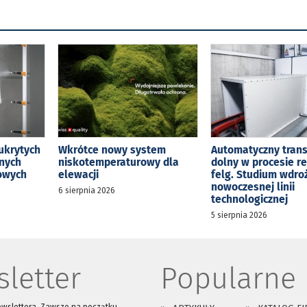
ukrytych
Wkrótce nowy system
Automatyczny tran
jnych
niskotemperaturowy dla
dolny w procesie r
kowych
elewacji
felg. Studium wdro
nowoczesnej linii
6 sierpnia 2026
technologicznej
5 sierpnia 2026
letter
Popularne