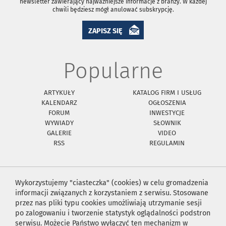
newsletter zawierający najważniejsze informacje z branży. W każdej
chwili będziesz mógł anulować subskrypcję.
ZAPISZ SIĘ
Popularne
ARTYKUŁY
KATALOG FIRM I USŁUG
KALENDARZ
OGŁOSZENIA
FORUM
INWESTYCJE
WYWIADY
SŁOWNIK
GALERIE
VIDEO
RSS
REGULAMIN
Wykorzystujemy "ciasteczka" (cookies) w celu gromadzenia
informacji związanych z korzystaniem z serwisu. Stosowane
przez nas pliki typu cookies umożliwiają utrzymanie sesji
po zalogowaniu i tworzenie statystyk oglądalności podstron
serwisu. Możecie Państwo wyłączyć ten mechanizm w