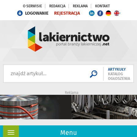
O SERWISIE
REDAKCJA
REKLAMA
KONTAKT
LOGOWANIE
REJESTRACJA
ARTYKUŁY
KATALOG
OGŁOSZENIA
Reklama
Menu
Rozwiń