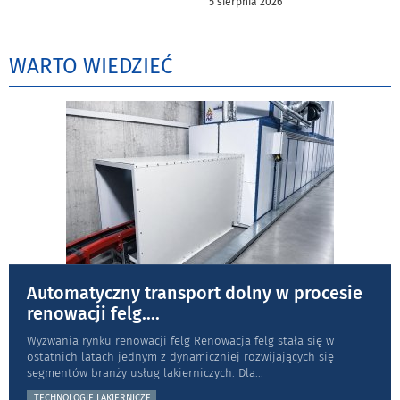
5 sierpnia 2026
WARTO WIEDZIEĆ
Automatyczny transport dolny w procesie
renowacji felg.
...
Wyzwania rynku renowacji felg Renowacja felg stała się w
ostatnich latach jednym z dynamiczniej rozwijających się
segmentów branży usług lakierniczych. Dla
...
TECHNOLOGIE LAKIERNICZE