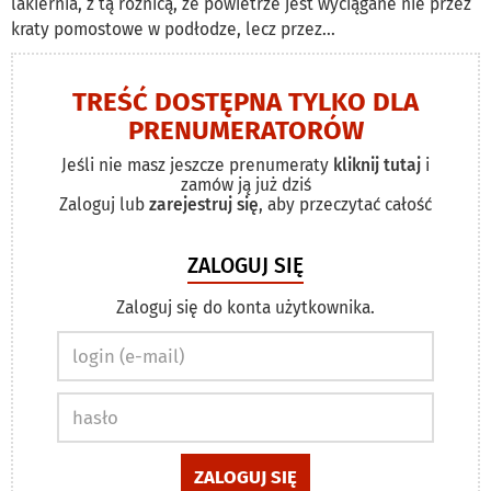
lakiernia, z tą różnicą, że powietrze jest wyciągane nie przez
kraty pomostowe w podłodze, lecz przez...
TREŚĆ DOSTĘPNA TYLKO DLA
PRENUMERATORÓW
Jeśli nie masz jeszcze prenumeraty
kliknij tutaj
i
zamów ją już dziś
Zaloguj lub
zarejestruj się
, aby przeczytać całość
ZALOGUJ SIĘ
Zaloguj się do konta użytkownika.
Email
address
Password
ZALOGUJ SIĘ