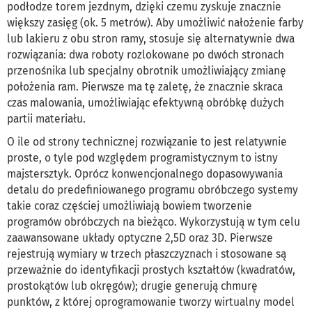
podłodze torem jezdnym, dzięki czemu zyskuje znacznie
większy zasięg (ok. 5 metrów). Aby umożliwić nałożenie farby
lub lakieru z obu stron ramy, stosuje się alternatywnie dwa
rozwiązania: dwa roboty rozlokowane po dwóch stronach
przenośnika lub specjalny obrotnik umożliwiający zmianę
położenia ram. Pierwsze ma tę zaletę, że znacznie skraca
czas malowania, umożliwiając efektywną obróbkę dużych
partii materiału.
O ile od strony technicznej rozwiązanie to jest relatywnie
proste, o tyle pod względem programistycznym to istny
majstersztyk. Oprócz konwencjonalnego dopasowywania
detalu do predefiniowanego programu obróbczego systemy
takie coraz częściej umożliwiają bowiem tworzenie
programów obróbczych na bieżąco. Wykorzystują w tym celu
zaawansowane układy optyczne 2,5D oraz 3D. Pierwsze
rejestrują wymiary w trzech płaszczyznach i stosowane są
przeważnie do identyfikacji prostych kształtów (kwadratów,
prostokątów lub okręgów); drugie generują chmurę
punktów, z której oprogramowanie tworzy wirtualny model