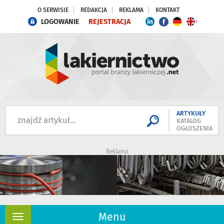
O SERWISIE
REDAKCJA
REKLAMA
KONTAKT
LOGOWANIE
REJESTRACJA
ARTYKUŁY
KATALOG
OGŁOSZENIA
Reklama
Menu
Rozwiń