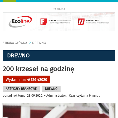
nawigację
Reklama
DREWNO
STRONA GŁÓWNA
DREWNO
200 krzeseł na godzinę
Wydanie nr:
4(126)/2020
ARTYKUŁY BRANŻOWE
DREWNO
ponad rok temu 28.09.2020, ~ Administrator, Czas czytania 9 minut