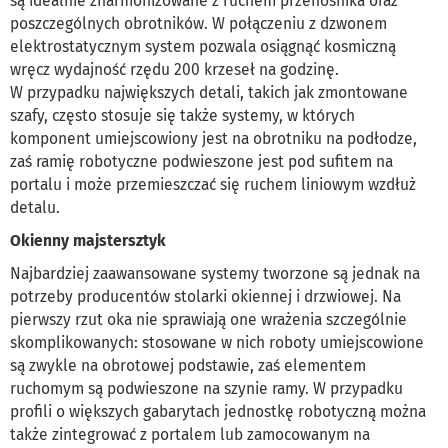
są idealnie zharmonizowane z ruchem przenośnika oraz
poszczególnych obrotników. W połączeniu z dzwonem
elektrostatycznym system pozwala osiągnąć kosmiczną
wręcz wydajność rzędu 200 krzeseł na godzinę.
W przypadku największych detali, takich jak zmontowane
szafy, często stosuje się także systemy, w których
komponent umiejscowiony jest na obrotniku na podłodze,
zaś ramię robotyczne podwieszone jest pod sufitem na
portalu i może przemieszczać się ruchem liniowym wzdłuż
detalu.
Okienny majstersztyk
Najbardziej zaawansowane systemy tworzone są jednak na
potrzeby producentów stolarki okiennej i drzwiowej. Na
pierwszy rzut oka nie sprawiają one wrażenia szczególnie
skomplikowanych: stosowane w nich roboty umiejscowione
są zwykle na obrotowej podstawie, zaś elementem
ruchomym są podwieszone na szynie ramy. W przypadku
profili o większych gabarytach jednostkę robotyczną można
także zintegrować z portalem lub zamocowanym na