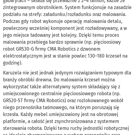
gabarytach – składa się przeważnie z 2–4 ramion, każde ze
zintegrowanym obrotnikiem. System funkcjonuje na zasadzie
podziału na strefy: załadunku/rozładunku oraz malowania.
Podczas gdy robot wykonuje operację malowania detalu,
powleczony wcześniej komponent jest rozładowywany, a w
jego miejsce ładowany jest kolejny. Dzięki temu proces
malowania przebiega bardzo sprawnie (np. pięcioosiowy
robot GR530-G firmy CMA Robotics z dzwonem
elektrostatycznym jest w stanie powlec 130–180 krzeseł na
godzinę).
Karuzela nie jest jednak jedynym rozwiązaniem typowym dla
branży obróbki drewna. Do malowania krzeseł można
wykorzystać także alternatywny system składający się z
umiejscowionego centralnie pięcioosiowego robota (np.
GR520-ST firmy CMA Robotics) oraz rozlokowanego wokół
niego przenośnika taśmowego, na którym poruszają się
krzesła. Każdy mebel umiejscowiony jest na obrotowej
platformie, a całość jest zsynchronizowana z systemem
sterowania robota. Dzięki temu ruchy jednostki robotycznej