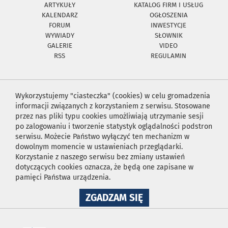
ARTYKUŁY
KATALOG FIRM I USŁUG
KALENDARZ
OGŁOSZENIA
FORUM
INWESTYCJE
WYWIADY
SŁOWNIK
GALERIE
VIDEO
RSS
REGULAMIN
Wykorzystujemy "ciasteczka" (cookies) w celu gromadzenia
informacji związanych z korzystaniem z serwisu. Stosowane
przez nas pliki typu cookies umożliwiają utrzymanie sesji
po zalogowaniu i tworzenie statystyk oglądalności podstron
serwisu. Możecie Państwo wyłączyć ten mechanizm w
dowolnym momencie w ustawieniach przeglądarki.
Korzystanie z naszego serwisu bez zmiany ustawień
dotyczących cookies oznacza, że będą one zapisane w
pamięci Państwa urządzenia.
NA
ZGADZAM SIĘ
WYKORZYSTANIE
PLIKÓW
COOKIES